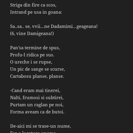
Striga din fire ca scos,
Intrand pe usa in goana:
Sa..sa.. se, vvii…ne Dadamimi…geageana!
(6, vine Damigeana!)
Pan’sa termine de spus,
Profu-l ridica pe sus.
O ureche i se rupse,
Un pic de sange se scurse,
Cartabosu planse, planse.
-Cand eram mai tinerei,
Nalti, frumosi si subtirei,
Purtam un raglan pe noi,
Forma aveam ca de butoi.
De-aici mi se trase-un nume,
Far-o legatura anume.