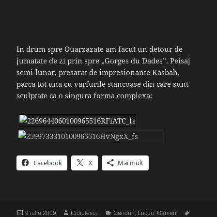
In drum spre Ouarzazate am facut un detour de
jumatate de zi prin spre „Gorges du Dades”. Peisaj
semi-lunar, presarat de impresionante Kasbah,
parca tot una cu varfurile stancoase din care sunt
sculptate ca o singura forma complexa:
Facebook
X
Mai mult
Publicat
Autor
Categorii
Etichete
9 iulie 2009
Cioiulescu
Ganduri
,
Locuri
,
Oameni