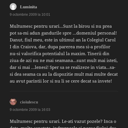
spune:
Luminita
9 octombrie 2009 la 10:01
Multumesc pentru urari…Sunt la birou si nu prea
pot sa-mi adun gandurile spre …domeniul personal!
Danut, fiul meu, este in ultimul an la Colegiul Carol
I din Craiova, dar, dupa parerea mea si-a profilor
nu-si valorifica potentialul la maxim. Tinerii din
ziua de azi nu ne mai seamana…sunt mult mai isteti,
dar si mai …lenesi! Sper sa se realizeze in viata…sa-
si dea seama ca au la dispozitie mult mai multe decat
au avut parintii lor si nu li se cere decat sa invete!
spune:
cioiulescu
9 octombrie 2009 la 16:03
Multumesc pentru urari. Le-ati vazut pozele? Inca o