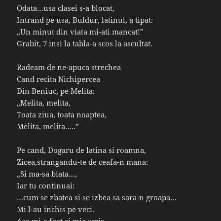
Odata…usa clasei s-a blocat,
Intrand pe usa, Buldur, latinul, a tipat:
„Un minut din viata mi-ati mancat!”
Grabit, 7 insi la tabla-a scos la ascultat.
Radeam de ne-apuca strechea
Cand recita Nichipercea
Din Beniuc, pe Melita:
„Melita, melita,
Toata ziua, toata noaptea,
Melita, melita…..”
Pe cand, Dogaru de latina si roamna,
Zicea,strangandu-te de ceafa-n mana:
„Si ma-sa biata…,
Iar tu continuai:
…cum se zbatea si se izbea sa sara-n groapa…
Mi l-au inchis pe veci.
Asa mi-a fost si mie scris,