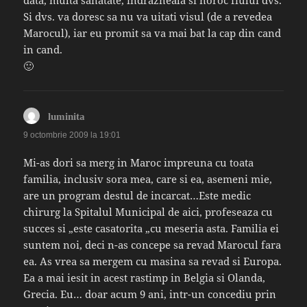
data, multa sanatate, indrazneala si noroc fiului dvs.
Si dvs. va doresc sa nu va uitati visul (de a revedea
Marocul), iar eu promit sa va mai bat la cap din cand
in cand.
🙂
spune:
luminita
9 octombrie 2009 la 19:01
Mi-as dori sa merg in Maroc impreuna cu toata
familia, inclusiv sora mea, care si ea, asemeni mie,
are un program destul de incarcat…Este medic
chirurg la Spitalul Municipal de aici, profeseaza cu
succes si „este casatorita „cu meseria asta. Familia ei
suntem noi, deci n-as concepe sa revad Marocul fara
ea. As vrea sa mergem cu masina sa revad si Europa.
Ea a mai iesit in acest rastimp in Belgia si Olanda,
Grecia. Eu… doar acum 9 ani, intr-un concediu prin