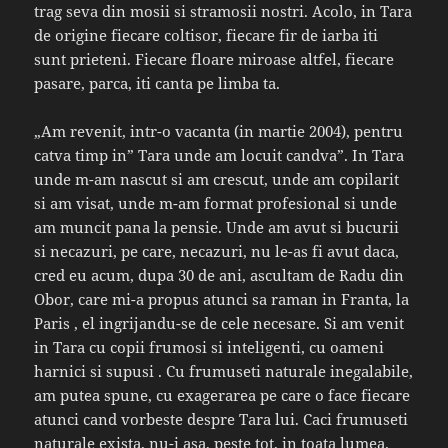
trag seva din mosii si stramosii nostri. Acolo, in Tara
de origine fiecare coltisor, fiecare fir de iarba iti
sunt prieteni. Fiecare floare miroase altfel, fiecare
pasare, parca, iti canta pe limba ta.
„Am revenit, intr-o vacanta (in martie 2004), pentru
catva timp in” Tara unde am locuit candva”. In Tara
unde m-am nascut si am crescut, unde am copilarit
si am visat, unde m-am format profesional si unde
am muncit pana la pensie. Unde am avut si bucurii
si necazuri, pe care, necazuri, nu le-as fi avut daca,
cred eu acum, dupa 30 de ani, ascultam de Radu din
Obor, care mi-a propus atunci sa raman in Franta, la
Paris , el ingrijandu-se de cele necesare. Si am venit
in Tara cu copii frumosi si inteligenti, cu oameni
harnici si supusi . Cu frumuseti naturale inegalabile,
am putea spune, cu exagerarea pe care o face fiecare
atunci cand vorbeste despre Tara lui. Caci frumuseti
naturale exista, nu-i asa, peste tot, in toata lumea.