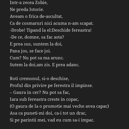
Intr-a zecea Zobie,
Ne preda Istorie.
Aveam o frica de-ascultat,
Ca de cosmaruri nici acuma n-am scapat.
-Drobe! Tipand la el:Deschide fereastra!
-De ce, domne, sa fac asta?
E prea sus, suntem la doi,
Pana jos, se face joi.
Cum? Nu pot sa ma arunc.
Sutem la doi,am zis. E prea adanc.
Roti cremonul, si-o deschise,
Proful din privire pe ferestra il impinse.
– Gaura in cer? Nu pot sa fac,
Iara sub fereastra creste in copac,
(O gaura de la o promotie mai veche avea capac)
Asa ca puneti-mi doi, ca-i tot un drac,
Si pe parintii mei, vad eu cum sa-i impac.