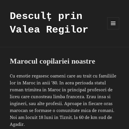
Desculț prin
Valea Regilor
MENIU
ȘI
WIDGET-
URI
Marocul copilariei noastre
Cu emotie regasesc oameni care au trait cu familiile
lor in Maroc in anii ’80. In acea perioada statul
roman trimitea in Maroc in principal profesori de
liceu care cunosteau limba franceza. Erau insa si
ingineri, sau alte profesii. Aproape in fiecare oras
marocan se formase o comunitate mica de romani.
Noi am locuit 18 luni in Tiznit, la 60 de km sud de
Agadir.