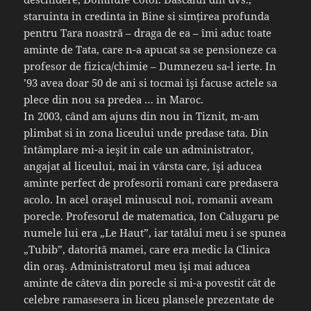
staruinta in credinta in Bine si simțirea profunda
pentru Tara noastră – draga de ea – îmi aduc toate
aminte de Tata, care n-a apucat sa se pensioneze ca
profesor de fizica/chimie – Dumnezeu sa-l ierte. In
’93 avea doar 50 de ani si tocmai îşi facuse actele sa
plece din nou sa predea … in Maroc.
In 2003, când am ajuns din nou in Tiznit, m-am
plimbat si in zona liceului unde predase tata. Din
întâmplare mi-a ieşit in cale un administrator,
angajat al liceului, mai in vârsta care, îşi aducea
aminte perfect de profesorii romani care predasera
acolo. In acel oraşel minuscul noi, romanii aveam
porecle. Profesorul de matematica, Ion Calugaru pe
numele lui era „Le Haut”, iar tatălui meu i se spunea
„Tubib”, datorită mamei, care era medic la Clinica
din oraş. Administratorul meu îşi mai aducea
aminte de câteva din porecle si mi-a povestit cât de
celebre ramasesera in liceu plansele prezentate de