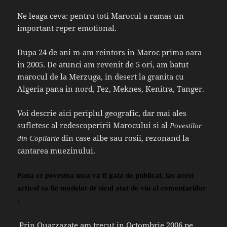
Ne leaga ceva: pentru toti Marocul a ramas un
important reper emotional.
Dupa 24 de ani m-am reintors in Maroc prima oara
in 2005. De atunci am revenit de 5 ori, am batut
marocul de la Merzuga, in desert la granita cu
Algeria pana in nord, Fez, Meknes, Kenitra, Tanger.
Voi descrie aici periplul geografic, dar mai ales
sufletesc al redescoperirii Marocului si al
Povestilor
din case albe sau rosii, rezonand la
din Copilarie
cantarea muezinului.
Pana ce povestea mea va fi gata de publicat, las acest
articol sa fie modelat de sirul atat de viu al comentariilor
:
Prin Ouarzazate am trecut in Octombrie 2006 pe