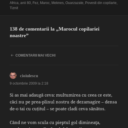
pe
Africa
,
anii 80
,
Fez
,
Maroc
,
Meknes
,
Ouarzazate
,
Povesti din copilarie
,
Tiznit
138 de comentarii la „Marocul copilariei
noastre”
NAVIGARE
COMENTARII MAI VECHI
ÎN
COMENTARII
spune:
cioiulescu
9 octombrie 2009 la 2:18
Si as mai adaugă ceva: multumirea cu ceea ce este,
căci nu pe prea-plinul nostru de dezamagire – densa
de-o tai cu cuțitul – se poate cladi ceva sănătos.
Când ne vom scula cu pieptul gol dimineaţa,