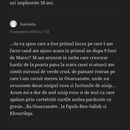
azi implineste 18 ani.
spune:
luminita
9 octombrie 2009 la 7:19
…Sa va spun care a fost primul lucru pe care l-am
facut cand am ajuns acasa in primul an dupa 9 luni
de Maroc? M-am aruncat in iarba care crescuse
haotic de la poarta pana la scara casei si-atunci am
simtit mirosul de verde crud, de pamant reavan pe
care l-am ravnit mereu in Ouarzazatte, unde nu
avusesem decat nisipul rosu si furtunile de nisip…
Acum mi-e dor de acel nisip rosu si de teul cu care
spalam prin curte(stiti curtile acelea pardosite cu
gresie…)la Ouarzazatte , la Fquih-Ben-Sallah si
Khouribga.