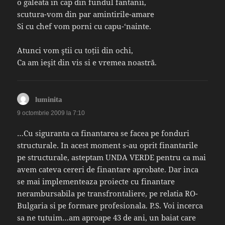
o galeata in cap din fundul fantanii,
scutura-vom din par amintirile-amare
Si cu chef vom porni cu capu-‘nainte.
Atunci vom ştii cu toții din ochi,
Ca am ieşit din vis si e vremea noastră.
spune:
luminita
9 octombrie 2009 la 7:10
…Cu siguranta ca finantarea se facea pe fonduri
structurale. In acest moment s-au oprit finantarile
pe structurale, asteptam UNDA VERDE pentru ca mai
avem cateva cereri de finantare aprobate. Dar inca
se mai implementeaza proiecte cu finantare
nerambursabila pe transfrontaliere, pe relatia RO-
Bulgaria si pe formare profesionala. P.S. Voi incerca
sa ne tutuim…am aproape 43 de ani, un baiat care