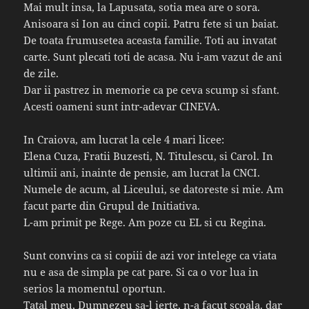
Mai mult insa, la Lapusata, sotia mea are o sora.
Anisoara si Ion au cinci copii. Patru fete si un baiat.
De toata frumusetea aceasta familie. Toti au invatat
carte. Sunt plecati toti de acasa. Nu i-am vazut de ani
de zile.
Dar ii pastrez in memorie ca pe ceva scump si sfant.
Acesti oameni sunt intr-adevar CINEVA.
In Craiova, am lucrat la cele 4 mari licee:
Elena Cuza, Fratii Buzesti, N. Titulescu, si Carol. In
ultimii ani, inainte de pensie, am lucrat la CNCI.
Numele de acum, al Liceului, se datoreste si mie. Am
facut parte din Grupul de Initiativa.
L-am primit pe Rege. Am poze cu EL si cu Regina.
Sunt convins ca si copiii de azi vor intelege ca viata
nu e asa de simpla pe cat pare. Si ca o vor lua in
serios la momentul oportun.
Tatal meu, Dumnezeu sa-l ierte, n-a facut scoala. dar