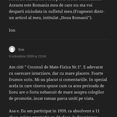
Aceasta este Romania mea de care nu ma voi
desparti niciodata in sufletul meu.(Fragment dintr-
un articol al meu, intitulat „Doua Romanii”).
Ion
spune:
Ion
9 octombrie 2009 la 23:04
Am citit ” Coconul de Mate-Fizica Nr.1″. E adevarat
cu oarecare intarziere, dar cu mare placere. Foarte
frumos scris. Mi-au placut si comentariile. In special
acela in care cineva spune cum ca acea perioada de
liceu are o forta nebanuit de mare asupra colegilor
de promotie, incat raman parca uniti pe viata.
Asa e. Eu am participat in 1959, ca absolvent a 11
clase, prima promotie cu 11 clase, la Reuniunea