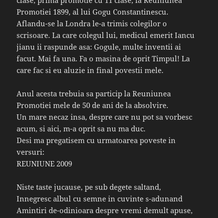
Promotiei 1899, al lui Gogu Constantinescu.
Aflandu-se la Londra le-a trimis colegilor o
scrisoare. La care colegul lui, medicul emerit Iancu
jianu ii raspunde asa: Gogule, multe inventii ai
facut. Mai fa una. Fa o masina de oprit Timpul! La
care fac si eu aluzie in final povestii mele.
Anul acesta trebuia sa particip la Reuniunea
Promotiei mele de 50 de ani de la absolvire.
Un mare necaz insa, despre care nu pot sa vorbesc
acum, si aici, m-a oprit sa nu ma duc.
Desi ma pregatisem cu urmatoarea poveste in
versuri:
REUNIUNE 2009
Niste taste jucause, pe sub degete saltand,
Innegresc albul cu semne in cuvinte s-adunand
Amintiri de-odinioara despre vremi demult apuse,