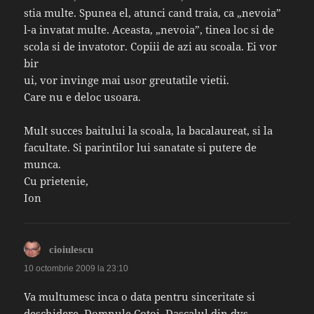
stia multe. Spunea el, atunci cand traia, ca „nevoia”
l-a invatat multe. Aceasta, „nevoia”, tinea loc si de
scola si de invatotor. Copiii de azi au scoala. Ei vor
bir
ui, vor invinge mai usor greutatile vietii.
Care nu e deloc usoara.
Mult succes baitului la scoala, la bacalaureat, si la
facultate. Si parintilor lui sanatate si putere de
munca.
Cu prietenie,
Ion
spune:
cioiulescu
10 octombrie 2009 la 23:10
Va multumesc inca o data pentru sinceritate si
deschidere, Domnule Cotoi. Dascalul din dvs.,