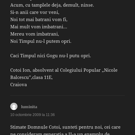
Acum, cu tamplele deja, demult, ninse.
Si-n anii care vor veni,
Noi tot mai batrani vom fi,
Mai mult vom imbatrani…
Mereu vom imbatrani,
Noi Timpul nu-l putem opri.
Caci Timpul nici Gogu nu-l putu opri.
Cotoi Ion, absolvent al Colegiului Popular „Nicole
Balcescu”,clasa 11E,
Craiova
spune:
luminita
10 octombrie 2009 la 11:36
Stimate Domnule Cotoi, sunteti pentru noi, cei care
ne consideram generatia a II-a un exemplu de