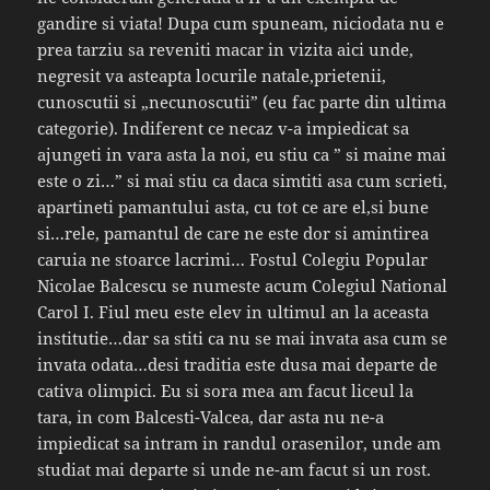
gandire si viata! Dupa cum spuneam, niciodata nu e
prea tarziu sa reveniti macar in vizita aici unde,
negresit va asteapta locurile natale,prietenii,
cunoscutii si „necunoscutii” (eu fac parte din ultima
categorie). Indiferent ce necaz v-a impiedicat sa
ajungeti in vara asta la noi, eu stiu ca ” si maine mai
este o zi…” si mai stiu ca daca simtiti asa cum scrieti,
apartineti pamantului asta, cu tot ce are el,si bune
si…rele, pamantul de care ne este dor si amintirea
caruia ne stoarce lacrimi… Fostul Colegiu Popular
Nicolae Balcescu se numeste acum Colegiul National
Carol I. Fiul meu este elev in ultimul an la aceasta
institutie…dar sa stiti ca nu se mai invata asa cum se
invata odata…desi traditia este dusa mai departe de
cativa olimpici. Eu si sora mea am facut liceul la
tara, in com Balcesti-Valcea, dar asta nu ne-a
impiedicat sa intram in randul orasenilor, unde am
studiat mai departe si unde ne-am facut si un rost.