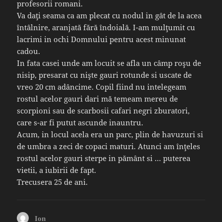
profesorii romani.
Va daţi seama ca am plecat cu nodul in gât de la acea
întâlnire, aranjată fără îndoială. I-am mulţumit cu
lacrimi in ochi Domnului pentru acest minunat
cadou.
In fata casei unde am locuit se afla un câmp roşu de
nisip, presarat cu nişte gauri rotunde si uscate de
vreo 20 cm adâncime. Copil fiind nu intelegeam
rostul acelor gauri dari mă temeam mereu de
scorpioni sau de scarbosii cafari negri zburatori,
care s-ar fi putut ascunde inauntru.
Acum, in locul acela era un parc, plin de havuzuri si
de umbra a zeci de copaci maturi. Atunci am înţeles
rostul acelor gauri sterpe in pământ si … puterea
vietii, a iubirii de fapt.
Trecusera 25 de ani.
spune:
Ion