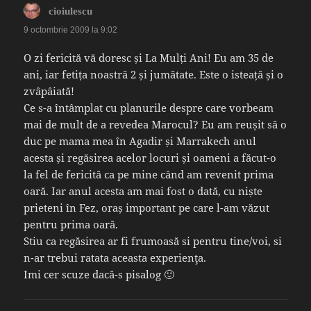
spune:
cioiulescu
9 octombrie 2009 la 9:02
O zi fericită vă doresc și La Mulți Ani! Eu am 35 de
ani, iar fetița noastră 2 și jumătate. Este o isteață și o
zvâpâiată!
Ce s-a întâmplat cu planurile despre care vorbeam
mai de mult de a revedea Marocul? Eu am reușit să o
duc pe mama mea în Agadir și Marrakech anul
acesta și regăsirea acelor locuri și oameni a făcut-o
la fel de fericită ca pe mine când am revenit prima
oară. Iar anul acesta am mai fost o dată, cu niște
prieteni în Fez, oraș important pe care l-am văzut
pentru prima oară.
Stiu ca regăsirea ar fi frumoasă si pentru tine/voi, si
n-ar trebui ratata aceasta experienţa.
Imi cer scuze dacă-s pisalog 🙂