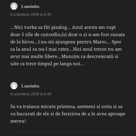
spune:
Luminita
9 octombrie 2009 la 9:46
…Nici vorba sa fiti pisalog… Anul acesta am rupt
doar 5 zile de concediu,(si doar o zi n-am fost sunata
de la birou…) nu-mi ajungeau pentru Maroc… Sper
ca la anul sa nu-l mai ratez…Nici anul trecut nu am
avut mai multe libere…Muncim ca descreieratii si
uite ca trece timpul pe langa noi…
spune:
Luminita
9 octombrie 2009 la 9:49
Sa va traiasca micuta printesa, asemeni si sotia si sa
va bucurati de ele si de fericirea de a le avea aproape
mereu!