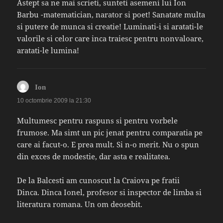
Astept sa ne mai scrieti, sunteti asemeni lui Ion
Barbu -matematician, narator si poet! Sanatate multa
si putere de munca si creatie! Luminati-i si aratati-le
valorile si celor care inca traiesc pentru nonvaloare,
aratati-le lumina!
spune:
Ion
10 octombrie 2009 la 21:30
Multumesc pentru raspuns si pentru vorbele
frumose. Ma simt un pic jenat pentru comparatia pe
care ai facut-o. E prea mult. Si n-o merit. Nu o spun
din exces de modestie, dar asta e realitatea.
De la Balcesti am cunoscut la Craiova pe fratii
Dinca. Dinca Ionel, profesor si inspector de limba si
literatura romana. Un om deosebit.