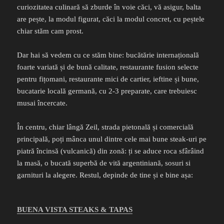
curiozitatea culinară să zburde în voie căci, vă asigur, balta
are pește, la modul figurat, căci la modul concret, cu peștele
chiar stăm cam prost.
Dar hai să vedem cu ce stăm bine: bucătărie internațională
foarte variată și de bună calitate, restaurante fusion selecte
pentru fițomani, restaurante mici de cartier, ieftine și bune,
bucatarie locală germană, cu 2-3 preparate, care trebuiesc
musai încercate.
În centru, chiar lângă Zeil, strada pietonală și comercială
principală, poți mânca unul dintre cele mai bune steak-uri pe
piatră încinsă (vulcanică) din zonă: ți se aduce roca sfârâind
la masă, o bucată superbă de vită argentiniană, sosuri si
garnituri la alegere. Restul, depinde de tine și e bine așa:
BUENA VISTA STEAKS & TAPAS