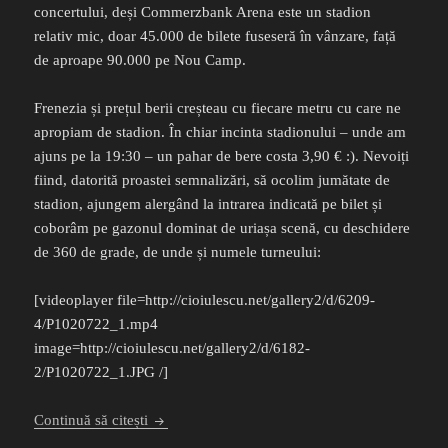
concertului, deși Commerzbank Arena este un stadion
relativ mic, doar 45.000 de bilete fuseseră în vânzare, față
de aproape 90.000 pe Nou Camp.
Frenezia și prețul berii creșteau cu fiecare metru cu care ne
apropiam de stadion. În chiar incinta stadionului – unde am
ajuns pe la 19:30 – un pahar de bere costa 3,90 € :). Nevoiți
fiind, datorită proastei semnalizări, să ocolim jumătate de
stadion, ajungem alergând la intrarea indicată pe bilet și
coborâm pe gazonul dominat de uriașa scenă, cu deschidere
de 360 de grade, de unde și numele turneului:
[videoplayer file=http://cioiulescu.net/gallery2/d/6209-
4/P1020722_1.mp4
image=http://cioiulescu.net/gallery2/d/6182-
2/P1020722_1.JPG /]
U2 unlike U2
Continuă să citești