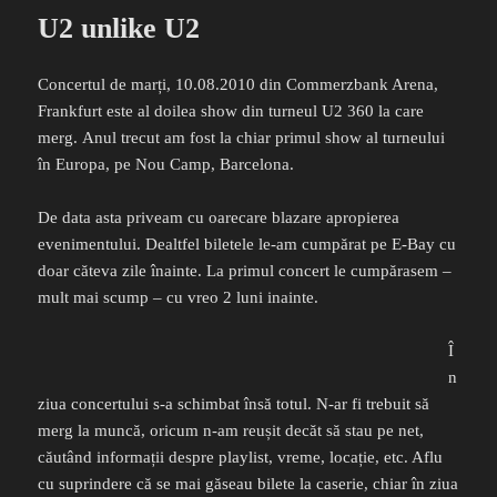
U2 unlike U2
Concertul de marți, 10.08.2010 din Commerzbank Arena,
Frankfurt este al doilea show din turneul U2 360 la care
merg. Anul trecut am fost la chiar primul show al turneului
în Europa, pe Nou Camp, Barcelona.
De data asta priveam cu oarecare blazare apropierea
evenimentului. Dealtfel biletele le-am cumpărat pe E-Bay cu
doar căteva zile înainte. La primul concert le cumpărasem –
mult mai scump – cu vreo 2 luni inainte.
Î
n
ziua concertului s-a schimbat însă totul. N-ar fi trebuit să
merg la muncă, oricum n-am reușit decăt să stau pe net,
căutând informații despre playlist, vreme, locație, etc. Aflu
cu suprindere că se mai găseau bilete la caserie, chiar în ziua