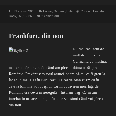
Publicat
Categorii
Etichete
13 august 2010
Locuri
,
Oameni
,
Utile
Concert
,
Frankfurt
,
pe
la U2 unlike U2
Rock
,
U2
,
U2 360
2 comentarii
Frankfurt, din nou
Nu mai făcusem de
mult drumul spre
Germania cu mașina,
mai exact de un an, de când am plecat ultima oară spre
România. Prevăzusem totul atunci, știam că-mi va fi greu la
început, mai ales în București. La fel de bine știam că în
câteva luni mă voi obișnui. Cu împotrivirea mea față de
România era ceva în neregulă – intuiam vag. Ce m-am
intrebat în tot acest timp a fost, ce voi simți cănd voi pleca
din nou.