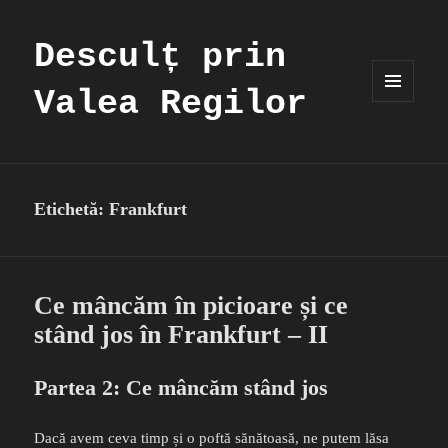
Desculț prin
Valea Regilor
MENIU
ȘI
WIDGET-
URI
Etichetă:
Frankfurt
Ce mâncăm în picioare și ce
stând jos în Frankfurt – II
Partea 2: Ce mâncăm stând jos
Dacă avem ceva timp și o poftă sănătoasă, ne putem lăsa