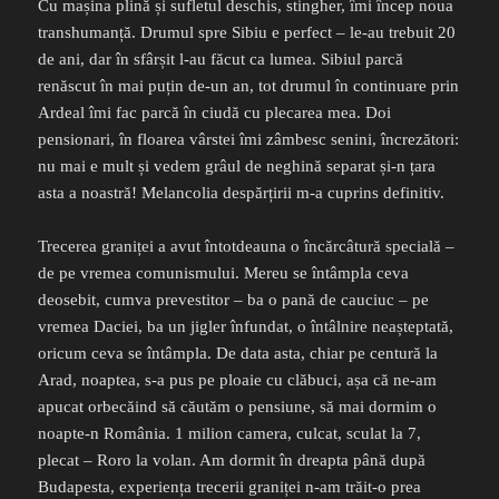
Cu mașina plină și sufletul deschis, stingher, îmi încep noua
transhumanță. Drumul spre Sibiu e perfect – le-au trebuit 20
de ani, dar în sfârșit l-au făcut ca lumea. Sibiul parcă
renăscut în mai puțin de-un an, tot drumul în continuare prin
Ardeal îmi fac parcă în ciudă cu plecarea mea. Doi
pensionari, în floarea vârstei îmi zâmbesc senini, încrezători:
nu mai e mult și vedem grâul de neghină separat și-n țara
asta a noastră! Melancolia despărțirii m-a cuprins definitiv.
Trecerea graniței a avut întotdeauna o încărcâtură specială –
de pe vremea comunismului. Mereu se întâmpla ceva
deosebit, cumva prevestitor – ba o pană de cauciuc – pe
vremea Daciei, ba un jigler înfundat, o întâlnire neașteptată,
oricum ceva se întâmpla. De data asta, chiar pe centură la
Arad, noaptea, s-a pus pe ploaie cu clăbuci, așa că ne-am
apucat orbecăind să căutăm o pensiune, să mai dormim o
noapte-n România. 1 milion camera, culcat, sculat la 7,
plecat – Roro la volan. Am dormit în dreapta până după
Budapesta, experiența trecerii graniței n-am trăit-o prea