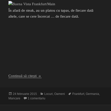
În afară de steak, au un platou cu tapas, de fiecare dată
altele, care se cere încercat … de fiecare dată.
Ce mâncăm în picioare și ce stând jos în Frankfu
Continuă să citești
Publicat
Categorii
Etichete
24 februarie 2015
Locuri
,
Oameni
Frankfurt
,
Germania
,
pe
la Ce mâncăm în picioare și ce stând jos în Frankf
Mancare
1 comentariu