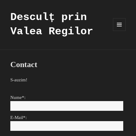
Desculț prin
Valea Regilor
MENIU
ȘI
WIDGET-
URI
Contact
S-auzim!
Nume*:
E-Mail*: