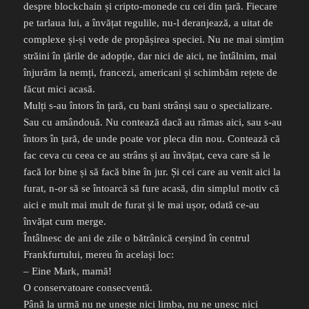
despre blockchain și cripto-monede cu cei din țară. Fiecare
pe tarlaua lui, a învățat regulile, nu-l deranjează, a uitat de
complexe și-și vede de propășirea speciei. Nu ne mai simțim
străini în țările de adopție, dar nici de aici, ne întâlnim, mai
înjurăm la nemți, francezi, americani și schimbăm rețete de
făcut mici acasă.
Mulți s-au întors în țară, cu bani strânși sau o specializare.
Sau cu amândouă. Nu contează dacă au rămas aici, sau s-au
întors în țară, de unde poate vor pleca din nou. Contează că
fac ceva cu ceea ce au strâns și au învățat, ceva care să le
facă lor bine și să facă bine în jur. Și cei care au venit aici la
furat, n-or să se întoarcă să fure acasă, din simplul motiv că
aici e mult mai mult de furat și le mai ușor, odată ce-au
învățat cum merge.
Întâlnesc de ani de zile o bătrânică cerșind în centrul
Frankfurtului, mereu în același loc:
– Eine Mark, mamă!
O conservatoare consecventă.
Până la urmă nu ne unește nici limba, nu ne unesc nici