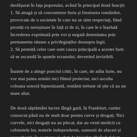
desfășurat în fața poporului, având în principal două funcții:
1. Să atragă și să concentreze furia și frustrarea românilor,
provocate de o societate în care nu se simt respectați, fiind
prostiți cu nerușinare în față zi de zi, în care le e înșelată
încrederea exprimată prin vot și negată demnitatea prin
permanenta situare a privilegiaților deasupra legii.
2. Să permită celor care sunt cauza principală a acestei furii
să se ascundă în spatele ecranului, devenind invizibili.
Înainte de a atinge punctul critic, în care, de atâta furie, nu
vor mai putea urmări nici filmul proiectat, nici asculta
coloana sonoră hipnotizantă, românii trebuie să știe că au un
mare aliat.
De două săptămâni lucrez lângă gară, în Frankfurt, cartier
cunoscut până nu de mult doar pentru curve și drogați. Nici
curvele, nici drogații nu au plecat, dar au venit medicii cu
cabinetele lor, teatrele independente, oamenii de afaceri și