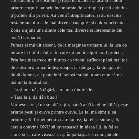
consultanții, în costume și căști de biciclist, făcând slalom
printre corpuri amorfe înconjurate de seringi și pești citindu-
ți poftele din priviri. Au venit întreprinzători și au deschis
restaurante din cele mai diverse categorii și coloraturi etnice.
Zona a ajuns una dintre cele mai diverse și interesante din
toată Germania.
Fumez și mă uit absent, de la marginea trotuarului, la ușa de
intrare în holul clădirii în care mi-am început noul proiect.
Prin fața mea trece un burtos cu tricoul suflecat până mai jos
de subsuori, urmat îndeaproape, la stânga și la dreapta de
două domne, cu pantaloni lucioși mulați, n-am cum să nu
mă uit la fundul lor.
– Ia și mie năștă țăgări, cere una dintre ele.
– Taci fă și dă dân buci!
Vorbesc tare și nu se uită-n jur, parcă ar fi la ei pe uliță, pește
printre pești și curve printre curve. La fel mă simt și eu
printre șefii firmei pentru care lucrez, la fel se simte și S,
care a convins ONU să investească în ideea lui, la fel se
simte și C, care visează să-și împărtășească cunoștințele