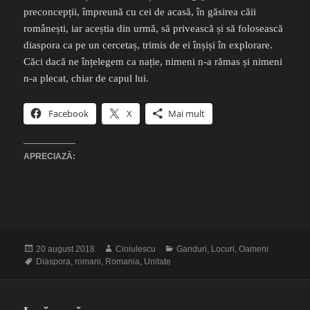
preconcepții, împreună cu cei de acasă, în găsirea căii
românești, iar aceștia din urmă, să privească și să folosească
diaspora ca pe un cercetaș, trimis de ei înșiși în explorare.
Căci dacă ne înțelegem ca nație, nimeni n-a rămas și nimeni
n-a plecat, chiar de capul lui.
Facebook
X
Mai mult
APRECIAZĂ:
Publicat
Autor
Categorii
20 august 2018
Cioiulescu
Ganduri
,
Locuri
,
Oameni
pe
Etichete
Diaspora
,
romani
,
Romania
,
Unitate