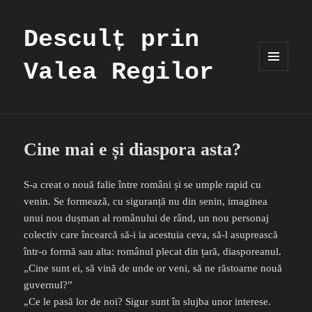
Desculț prin
Valea Regilor
MENIU
ȘI
WIDGET-
URI
Cine mai e și diaspora asta?
S-a creat o nouă falie între români și se umple rapid cu
venin. Se formează, cu siguranță nu din senin, imaginea
unui nou dușman al românului de rând, un nou personaj
colectiv care încearcă să-i ia acestuia ceva, să-l asuprească
într-o formă sau alta: românul plecat din țară, diasporeanul.
„Cine sunt ei, să vină de unde or veni, să ne răstoarne nouă
guvernul?”
„Ce le pasă lor de noi? Sigur sunt în slujba unor interese.