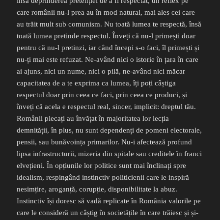
însă deprinderea pretenției de a fi respectat, un reflex pe
care românii nu-l prea au în mod natural, mai ales cei care
au trăit mult sub comunism. Nu toată lumea te respectă, însă
toată lumea pretinde respectul. Înveți că nu-l primești doar
pentru că nu-l pretinzi, iar când începi s-o faci, îl primești și
nu-ți mai este refuzat. Ne-având nici o istorie în țara în care
ai ajuns, nici un nume, nici o pilă, ne-având nici măcar
capacitatea de a te exprima ca lumea, îți poți câștiga
respectul doar prin ceea ce faci, prin ceea ce produci, și
înveți că acela e respectul real, sincer, implicit: dreptul tău.
Românii plecați au învățat în majoritatea lor lecția
demnității, în plus, nu sunt dependenți de pomeni electorale,
pensii, sau bunăvoința primarilor. Nu-i afectează profund
lipsa infrastructurii, mizeria din spitale sau creditele în franci
elvețieni. În opțiunile lor politice sunt mai înclinați spre
idealism, respingând instinctiv politicienii care le inspiră
nesimțire, aroganță, corupție, disponibilitate la abuz.
Instinctiv își doresc să vadă replicate în România valorile pe
care le consideră un câștig în societățile în care trăiesc și și-