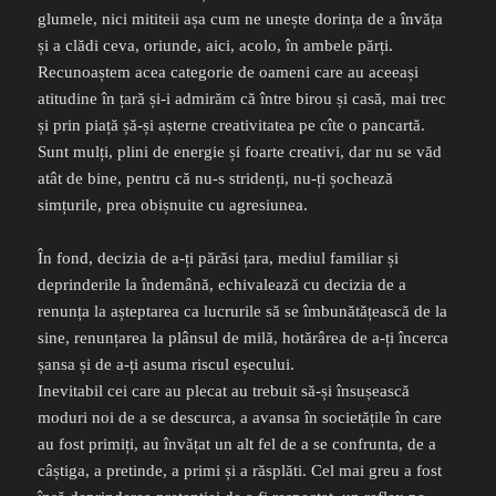
glumele, nici mititeii așa cum ne unește dorința de a învăța
și a clădi ceva, oriunde, aici, acolo, în ambele părți.
Recunoaștem acea categorie de oameni care au aceeași
atitudine în țară și-i admirăm că între birou și casă, mai trec
și prin piață șă-și așterne creativitatea pe cîte o pancartă.
Sunt mulți, plini de energie și foarte creativi, dar nu se văd
atât de bine, pentru că nu-s stridenți, nu-ți șochează
simțurile, prea obișnuite cu agresiunea.
În fond, decizia de a-ți părăsi țara, mediul familiar și
deprinderile la îndemână, echivalează cu decizia de a
renunța la așteptarea ca lucrurile să se îmbunătățească de la
sine, renunțarea la plânsul de milă, hotărârea de a-ți încerca
șansa și de a-ți asuma riscul eșecului.
Inevitabil cei care au plecat au trebuit să-și însușească
moduri noi de a se descurca, a avansa în societățile în care
au fost primiți, au învățat un alt fel de a se confrunta, de a
câștiga, a pretinde, a primi și a răsplăti. Cel mai greu a fost