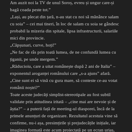
Am auzit noi la TV de unul Soroș, evreu și ungur care-și
bagă coada peste tot.”
„Lași, au plecat din țară, n-au stat cu noi să mănânce salam
cu soia” – cei mai tineri, în loc de salam cu soia se gândesc
probabil la mizeria din spitale, lipsa infrastructurii, salariile
mici din provincie.
„Căpșunari, curve, hoți!”
„Ne fac de râs prin toată lumea, de ne confundă lumea cu
țiganii, pe unde mergem.”
„Răducioiu, care a uitat românește după 2 ani de Italia” –
exponentul aroganței românului care „s-a ajuns” afară.
„Cine sunt ei să vină cu gura mare, să conteste ce-au votat
românii noștri?”
Toate aceste judecăți simplist-stereotipale au fost subtil
validate prin atitudinea iritată – „cine mai are nevoie și de
ăștia?” – a puterii față de meeting-ul diasporei, încă de la
primele anunțuri de organizare. Rezultatul acestuia vine să
confirme, nu-i așa, presimțirile și prejudecățile inițiale, iar
imaginea formată este acum proiectată pe un ecran uriaș,