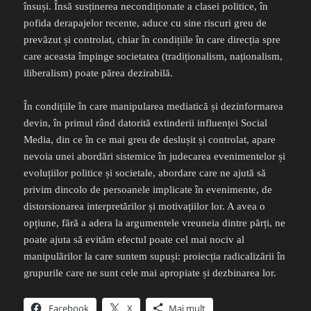
însuși. Însă susținerea necondiționate a clasei politice, în
pofida derapajelor recente, aduce cu sine riscuri greu de
prevăzut și controlat, chiar în condițiile în care direcția spre
care aceasta împinge societatea (tradiționalism, naționalism,
iliberalism) poate părea dezirabilă.
În condițiile în care manipularea mediatică și dezinformarea
devin, în primul rând datorită extinderii influenței Social
Media, din ce în ce mai greu de deslușit și controlat, apare
nevoia unei abordări sistemice în judecarea evenimentelor și
evoluțiilor politice și societale, abordare care ne ajută să
privim dincolo de persoanele implicate în evenimente, de
distorsionarea interpretărilor și motivațiilor lor. A avea o
opțiune, fără a adera la argumentele vreuneia dintre părți, ne
poate ajuta să evităm efectul poate cel mai nociv al
manipulărilor la care suntem supuși: proiecția radicalizării în
grupurile care ne sunt cele mai apropiate și dezbinarea lor.
Facebook
X
Mai mult