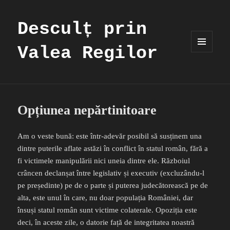
Desculț prin
Valea Regilor
MENIU
ȘI
WIDGET-
URI
Opțiunea nepărtinitoare
Am o veste bună: este într-adevăr posibil să susținem una
dintre puterile aflate astăzi în conflict în statul român, fără a
fi victimele manipulării nici uneia dintre ele. Războiul
crâncen declanșat între legislativ și executiv (excluzându-l
pe președinte) pe de o parte și puterea judecătorească pe de
alta, este unul în care, nu doar populația României, dar
însuși statul român sunt victime colaterale. Opoziția este
deci, în aceste zile, o datorie față de integritatea noastră