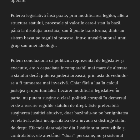
operare.
Puterea legislativă însă poate, prin modificarea legilor, altera
structura statului, procesele și valorile care-i stau la bază,
până la disoluția acestuia, sau îl poate transforma, dintr-un
sistem bazat pe reguli și procese, într-o unealtă supusă unui
grup sau unei ideologii.
Putem concluziona că politicul, reprezentat de legislativ și
executiv, are o capacitate incomparabil mai mare de alterare
a statului decât puterea judecătorească, prin asta dovedindu-
se a fi tumoarea mai invazivă. Chiar fără a lua în calcul
justețea și oportunitatea fiecărei modificări legislative în
parte, nu putem susține o clasă politică coruptă în demersul
ei de a rescrie regulile statului de drept. Este preferabilă
susținerea justiției abuzive, doar bazându-ne pe benignitatea
ei relativă, adică incapacitatea de a invada și distruge statul
de drept. Efectele derapajelor din Justiție sunt previzibile și
controlabile, ele afectând “doar” persoane, nu și sistemul