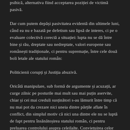
psihică, alternativa fiind acceptarea poziției de victimă
pasivă.
Dar cum putem depăși pasivitatea evidentă din ultimele luni,
când ea nu e bazată pe defetism sau lipsă de interes, ci pe o
evaluare colectivă corectă a situației: lupta nu se dă între
bine și rău, dreptate sau nedreptate, valori europene sau
românești tradiționale, ci pentru supremație, între cele două
boli letale ale statului român:
Politicienii corupți și Justiția abuzivă.
Oricâtă manipulare, sub formă de argumente și acuzații, ar
curge zilnic pe posturile mai mult sau mai puțin aservite,
chiar și cei mai creduli susținători s-au lămurit între timp că
nu mai pot da crezare nici uneia dintre părțile aflate în
conflict, din simplul motiv că nici una dintre ele nu se luptă
de fapt pentru însănătoșirea statului român, ci pentru
preluarea controlului asupra celeilalte. Conviețuirea celor