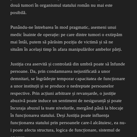
două tumori în organismul statului român nu mai este
posibilă.
Punându-ne întrebarea în mod pragmatic, asemeni unui
medic înainte de operație: pe care dintre tumori o extirpăm
mai întâi, putem să părăsim poziția de victimă și să ne
situâm în același timp în afara manipulărilor ambelor părți.
Justiția cea aservită și controlată din umbră poate să înfunde
persoane. Da, prin condamnarea nejustificată a unor
demnitari, se îngrădește temporar capacitatea de funcționare
a unor instituții și se produce o nedreptate persoanelor
respective. Prin acțiuni arbitrare și revanșarde, o justiție
abuzivă poate induce un sentiment de nesiguranță și poate
încuraja abuzul la toate nivelurile, mergând până la blocaje
în funcționarea statului. Deși Justiția poate influența
funcționarea statului prin persoanele care-l alcătuiesc, ea nu-
i poate afecta structura, logica de funcționare, sistemul de