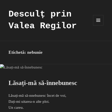
Desculț prin
Valea Regilor
MENIU
ȘI
WIDGET-
URI
Etichetă:
nebunie
Lăsați-mă să-înnebunesc
Lăsați-mă să-nnebunesc încet de voi,
Dați-mi uitarea-n alte ploi.
Un careu.