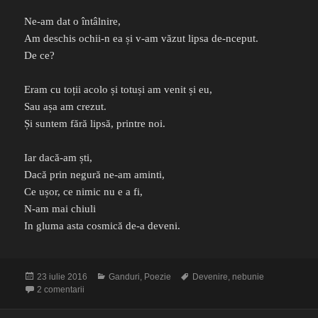
Ne-am dat o întâlnire,
Am deschis ochii-n ea și v-am văzut lipsa de-nceput.
De ce?
Eram cu toții acolo și totuși am venit și eu,
Sau așa am crezut.
Și suntem fără lipsă, printre noi.
Iar dacă-am ști,
Dacă prin negură ne-am aminti,
Ce ușor, ce nimic nu e a fi,
N-am mai chiuli
In gluma asta cosmică de-a deveni.
Publicat
Categorii
Etichete
23 iulie 2016
Ganduri
,
Poezie
Devenire
,
nebunie
pe
la Lăsați-mă să-înnebunesc
2 comentarii