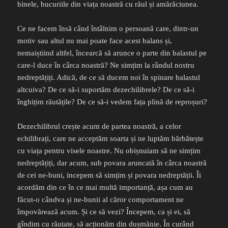
binele, bucuriile din viața noastră cu răul și amărăciunea.
Ce ne facem însă când întâlnim o persoană care, dintr-un
motiv sau altul nu mai poate face acest balans și,
nemaiștiind altfel, încearcă să arunce o parte din balastul pe
care-l duce în cârca noastră? Ne simțim la rândul nostru
nedreptățiți. Adică, de ce să ducem noi în spinare balastul
altcuiva? De ce să-i suportăm dezechilibrele? De ce să-i
înghițim răutățile? De ce să-i vedem fața plină de reproșuri?
Dezechilibrul crește acum de partea noastră, a celor
echilibrați, care ne acceptăm soarta și ne luptăm bărbătește
cu viața pentru visele noastre. Nu obișnuiam să ne simțim
nedreptățiți, dar acum, sub povara aruncată în cârca noastră
de cei ne-buni, incepem să simțim și povara nedreptății. Îi
acordăm din ce în ce mai multă importanță, așa cum au
făcut-o cândva și ne-bunii al căror comportament ne
împovărează acum. Și ce să vezi? Începem, ca și ei, să
gîndim cu răutate, să acționăm din dușmănie. În curând