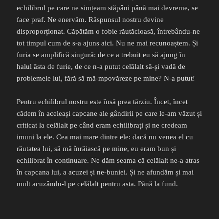
echilibrul pe care ne simțeam stăpâni pânâ mai devreme, se
face praf. Ne enervăm. Răspunsul nostru devine
disproporționat. Căpătăm o fobie răutăcioasă, întrebându-ne
tot timpul cum de s-a ajuns aici. Nu ne mai recunoaștem. Și
furia se amplifică singură: de ce a trebuit eu să ajung în
halul ăsta de furie, de ce n-a putut celălalt să-și vadă de
problemele lui, fără să mă-mpovăreze pe mine? N-a putut!
Pentru echilibrul nostru este însă prea târziu. Încet, încet
cădem în aceleași capcane ale gândirii pe care le-am văzut și
criticat la celălalt pe când eram echilibrați și ne credeam
imuni la ele. Cea mai mare dintre ele: dacă nu venea el cu
răutatea lui, să mă înrăiască pe mine, eu eram bun și
echilibrat în continuare. Ne dăm seama că celălalt ne-a atras
în capcana lui, a acuzei și ne-buniei. Și ne afundăm și mai
mult acuzându-l pe celălalt pentru asta. Până la fund.