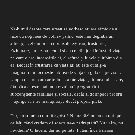
Ne-bunul despre care vreau să vorbesc nu are nimic de a
face cu noțiunea de bolnav psihic, este mai degrabă un
arhetip, acel om prea cuprins de egoism, frustrare și
răzbunare, un ne-bun cu el și cu cei din jur. Refuzând viața
pe care o are, încercările ei, el refuză și binele și iubirea din
ea. Blocat în frustrarea că viața lui nu este cum și-a
imaginat-o, înlocuiește iubirea de viață cu gelozia pe viață.
Utopia despre cum ar trebui s-arate viața și lumea lui – care,
din păcate, este mai mult rezultatul programării
subconștiente familiale și sociale, decât al dorințelor proprii
– ajunge să-i fie mai aproape decât propria piele.
Dar, nu suntem cu toții egoiști? Nu ne răzbunăm cu toții pe
ceilalți când credem că soarta ne-a nedreptățit? Nu urâm, nu
invidiem? O facem, dar nu pe față. Putem încă balansa