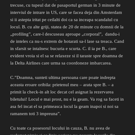
trecuse, cu tupeul dat de pasaportul german in 3 minute de
interviul de intrare in US, care se facea deja din Amsterdam
si ii astepta iritat pe ceilalti doi ca sa inceapa scandalul cu
locul. B. cu alte griji, statea de 20 de minute cu domnii de la
„profiling”, care-l descuseau aproape „corporal”, dandu-i
de inteles ca nu-s extrem de hotarati sa-l lase sa treaca. Cand
in sfarsit se intalnesc bucuria e scurta. C. il ia pe B., care
evident vroia si el sa se relaxeze si il taraste spre doamna de
la Delta Airlines care urma sa coordoneze imbarcarea.
C.”Doamna, sunteti ultima persoana care poate indrepta
aceasta eroare oribila: prietenul meu – arata spre B. – a
primit la check-in alt loc decat cel asignat la rezervarea
biletului! Locul e mai prost, nu e la geam. Va rog sa faceti in
asa fel incat el sa primeasca locul la geam inapoi si noi sa
ramanem toti 3 impreuna”.
Cu toate ca posesorul locului in cauza, B. nu avea de