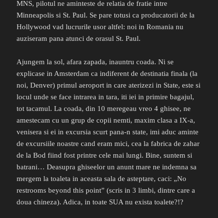
MNS, pilotul ne aminteste de relatia de fratie intre
Minneapolis si St. Paul. Se pare totusi ca producatorii de la
Hollywood vad lucrurile usor altfel: noi in Romania nu
auziseram pana atunci de orasul St. Paul.
Ajungem la sol, afara zapada, inauntru coada. Ni se
explicase in Amsterdam ca indiferent de destinatia finala (la
noi, Denver) primul aeroport in care aterizezi in State, este si
locul unde se face intrarea in tara, iti iei in primire bagajul,
tot tacamul. La coada, din 10 meregeau vreo 4 ghisee, ne
amestecam cu un grup de copii nemti, maxim clasa a IX-a,
venisera si ei in excursia scurt pana-n state, imi aduc aminte
de excursiile noastre cand eram mici, cea la fabrica de zahar
de la Bod fiind fost printre cele mai lungi. Bine, suntem si
batrani… Deasupra ghiseelor un anunt mare ne indemna sa
mergem la toaleta in aceasta sala de asteptare, caci: „No
restrooms beyond this point” (scris in 3 limbi, dintre care a
doua chineza). Adica, in toate SUA nu exista toalete?!?