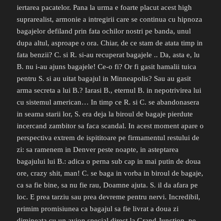
iertarea pacatelor. Pana la urma e foarte placut acest high
suprarealist, armonie a intregirii care se continua cu hipnoza
bagajelor defiland prin fata ochilor nostri pe banda, unul
dupa altul, asproape o ora. Chiar, de ce stam de atata timp in
fata benzii? C. si R. si-au recuperat bagajele .. Da, asta e, lu
B. nu i-au ajuns bagajele! Ce-o fi? Or fi gasit hamalii tuica
pentru S. si au uitat bagajul in Minneapolis? Sau au gasit
arma secreta a lui B.? Iarasi B., eternul B. in nepotrivirea lui
cu sistemul american… In timp ce R. si C. se abandonasera
in seama starii lor, S. era deja la biroul de bagaje pierdute
incercand zambitor sa faca scandal. In acest moment apare o
perspectiva extrem de ispititoare pe firmamentul restului de
zi: sa ramenem in Denver peste noapte, in asteptarea
bagajului lui B.: adica o perna sub cap in mai putin de doua
ore, crazy shit, man! C. se baga in vorba in biroul de bagaje,
ca sa fie bine, sa nu fie rau, Doamne ajuta. S. il da afara pe
loc. E prea tarziu sau prea devreme pentru nervi. Incredibil,
primim promisiunea ca bagajul sa fie livrat a doua zi
dimineata cu un avion special direct la Grand Junction, pe