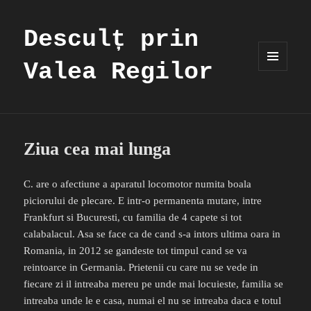
Desculț prin
Valea Regilor
MENIU
ȘI
WIDGET-
URI
Ziua cea mai lunga
C. are o afectiune a aparatul locomotor numita boala
piciorului de plecare. E intr-o permanenta mutare, intre
Frankfurt si Bucuresti, cu familia de 4 capete si tot
calabalacul. Asa se face ca de cand s-a intors ultima oara in
Romania, in 2012 se gandeste tot timpul cand se va
reintoarce in Germania. Prietenii cu care nu se vede in
fiecare zi il intreaba mereu pe unde mai locuieste, familia se
intreaba unde le e casa, numai el nu se intreaba daca e totul