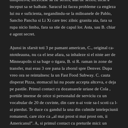
inceput sa se balbaie. Saracul isi facea probleme ca engleza
lui nu e suficienta, negandindu-se la milioanele de Pablo,
Sancho Pancha si Li Xi care trec zilnic granita aia, fara sa
rupa nicio limba, fara sa stie de capul lor. Asta, sau B. chiar
e agent secret.
Ajunsi in sfarsit toti 3 pe pamant american, C., original ca-
ntotdeauna, nu ca el iese afara, sa inhaleze si el niste aer de
Minneapolis si sa bage o tigara, B. si R. raman in zone de
transfer, mai erau 3 ore pana la zborul spre Denver. Dupa
vreo ora se reintalnesc la un Fast Food Subway. C. cauta
disperat Pizza, stomacul lui nu poate accepta altceva, e deja
pe pastile. Primul contact cu dozatoarele uriase de Cola ,
portiile imense de orice si personalul de serviciu cu un
vocabular de 20 de cuvinte, din care n-ai voie sa-l scoti ca l-
ai pierdut. Te duce cu gandul la una din culmile intelepciunii
romanesti, care zice ca „al mai prost si mai prost om, ii
Americanul”. A, si primul contact cu preturile mici: un