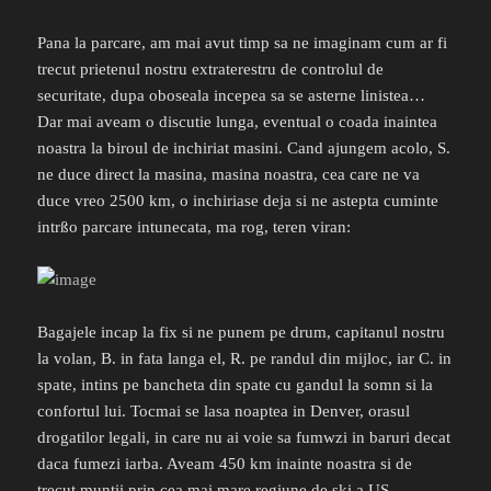
Pana la parcare, am mai avut timp sa ne imaginam cum ar fi
trecut prietenul nostru extraterestru de controlul de
securitate, dupa oboseala incepea sa se asterne linistea…
Dar mai aveam o discutie lunga, eventual o coada inaintea
noastra la biroul de inchiriat masini. Cand ajungem acolo, S.
ne duce direct la masina, masina noastra, cea care ne va
duce vreo 2500 km, o inchiriase deja si ne astepta cuminte
intrßo parcare intunecata, ma rog, teren viran:
Bagajele incap la fix si ne punem pe drum, capitanul nostru
la volan, B. in fata langa el, R. pe randul din mijloc, iar C. in
spate, intins pe bancheta din spate cu gandul la somn si la
confortul lui. Tocmai se lasa noaptea in Denver, orasul
drogatilor legali, in care nu ai voie sa fumwzi in baruri decat
daca fumezi iarba. Aveam 450 km inainte noastra si de
trecut muntii prin cea mai mare regiune de ski a US.