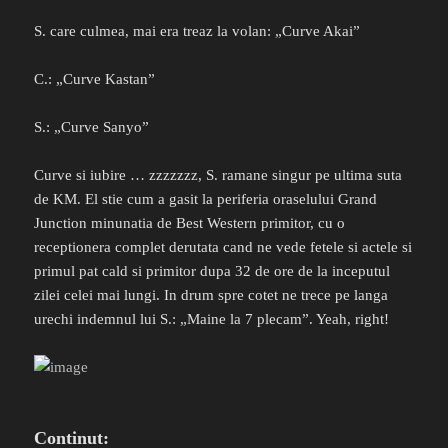
S. care culmea, mai era treaz la volan: „Curve Akai”
C.: „Curve Kastan”
S.: „Curve Sanyo”
Curve si iubire … zzzzzzz, S. ramane singur pe ultima suta
de KM. El stie cum a gasit la periferia oraselului Grand
Junction minunatia de Best Western primitor, cu o
receptionera complet derutata cand ne vede fetele si actele si
primul pat cald si primitor dupa 32 de ore de la inceputul
zilei celei mai lungi. In drum spre cotet ne trece pe langa
urechi indemnul lui S.: „Maine la 7 plecam”. Yeah, right!
Continut: