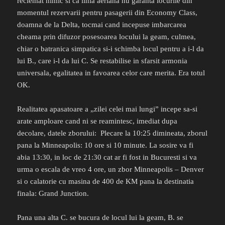
reclemat nimic si ca linia aeriana nu garanta locurile din
momentul rezervarii pentru pasagerii din Economy Class,
doamna de la Delta, tocmai cand incepuse imbarcarea
cheama prin difuzor posesoarea locului la geam, culmea,
chiar o batranica simpatica si-i schimba locul pentru a i-l da
lui B., care i-l da lui C. Se restabilise in sfarsit armonia
universala, egalitatea in favoarea celor care merita. Era totul
OK.
Realitatea apasatoare a „zilei celei mai lungi” incepe sa-si
arate amploare cand ni se reamintesc, imediat dupa
decolare, datele zborului: Plecare la 10:25 dimineata, zborul
pana la Minneapolis: 10 ore si 10 minute. La sosire va fi
abia 13:30, in loc de 21:30 cat ar fi fost in Bucuresti si va
urma o escala de vreo 4 ore, un zbor Minneapolis – Denver
si o calatorie cu masina de 400 de KM pana la destinatia
finala: Grand Junction.
Pana una alta C. se bucura de locul lui la geam, B. se