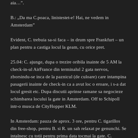
aia…”.
B.: „Da ma C.poaca, linistestet-e! Hai, ne vedem in
Amsterdam”
Evident, C. trebuia sa-si faca – in drum spre Frankfurt – un
plan pentru a castiga locul la geam, cu orice pret.
25.04: C. ajunge, dupa o trezire oribila inainte de 5 AM la
check-in-ul AirFrance din terminalul 2 gata nervos,
zborsindu-se inca de la paznicul (de culoare) care intampina
pasagerii inainte de check-in ca a avut loc o eroare, i s-a dat
locul gresit etc. Dupa discutii aprinse ramane sa negocieze
schimbarea locului la gate in Amsterdam. Off to Schipoll
intr-o musca de CityHopper KLM.
In Amsterdam: pauza de aprox. 3 ore, pentru C. tigarillos
din free-shop, pentru B. si R. un sah relaxat pe genunchi. Se
intalnesc cu totii pentru prima data tocmai la gate. C.