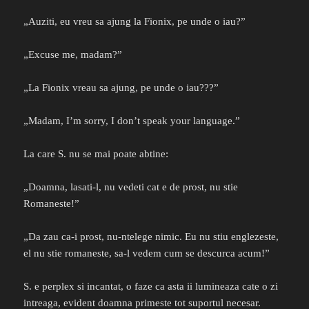
„Auziti, eu vreu sa ajung la Fionix, pe unde o iau?”
„Excuse me, madam?”
„La Fionix vreau sa ajung, pe unde o iau???”
„Madam, I’m sorry, I don’t speak your language.”
La care S. nu se mai poate abtine:
„Doamna, lasati-l, nu vedeti cat e de prost, nu stie
Romaneste!”
„Da zau ca-i prost, nu-ntelege nimic. Eu nu stiu englezeste,
el nu stie romaneste, sa-l vedem cum se descurca acum!”
S. e perplex si incantat, o faze ca asta ii lumineaza cate o zi
intreaga, evident doamna primeste tot suportul necesar.