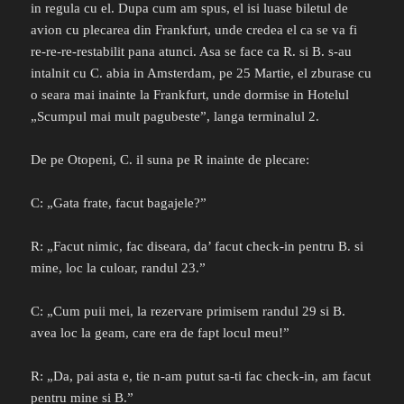
in regula cu el. Dupa cum am spus, el isi luase biletul de
avion cu plecarea din Frankfurt, unde credea el ca se va fi
re-re-re-restabilit pana atunci. Asa se face ca R. si B. s-au
intalnit cu C. abia in Amsterdam, pe 25 Martie, el zburase cu
o seara mai inainte la Frankfurt, unde dormise in Hotelul
„Scumpul mai mult pagubeste”, langa terminalul 2.
De pe Otopeni, C. il suna pe R inainte de plecare:
C: „Gata frate, facut bagajele?”
R: „Facut nimic, fac diseara, da’ facut check-in pentru B. si
mine, loc la culoar, randul 23.”
C: „Cum puii mei, la rezervare primisem randul 29 si B.
avea loc la geam, care era de fapt locul meu!”
R: „Da, pai asta e, tie n-am putut sa-ti fac check-in, am facut
pentru mine si B.”