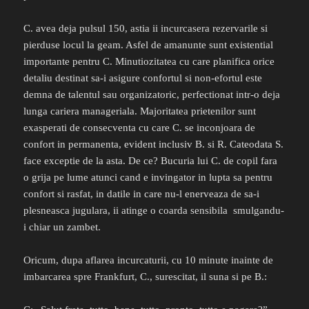
C. avea deja pulsul 150, astia ii incurcasera rezervarile si
pierduse locul la geam. Asfel de amanunte sunt existential
importante pentru C. Minutiozitatea cu care planifica orice
detaliu destinat sa-i asigure confortul si non-efortul este
demna de talentul sau organizatoric, perfectionat intr-o deja
lunga cariera manageriala. Majoritatea prietenilor sunt
exasperati de consecventa cu care C. se inconjoara de
confort in permanenta, evident inclusiv B. si R. Cateodata S.
face exceptie de la asta. De ce? Bucuria lui C. de copil fara
o grija pe lume atunci cand e invingator in lupta sa pentru
confort si rasfat, in datile in care nu-l enerveaza de sa-i
plesneasca jugulara, ii atinge o coarda sensibila smulgandu-
i chiar un zambet.
Oricum, dupa aflarea incurcaturii, cu 10 minute inainte de
imbarcarea spre Frankfurt, C., surescitat, il suna si pe B.: