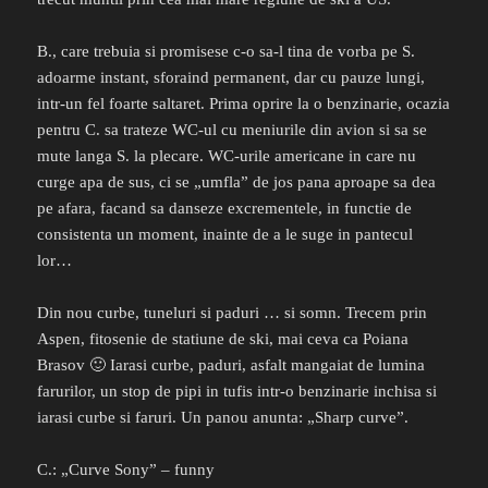
B., care trebuia si promisese c-o sa-l tina de vorba pe S.
adoarme instant, sforaind permanent, dar cu pauze lungi,
intr-un fel foarte saltaret. Prima oprire la o benzinarie, ocazia
pentru C. sa trateze WC-ul cu meniurile din avion si sa se
mute langa S. la plecare. WC-urile americane in care nu
curge apa de sus, ci se „umfla” de jos pana aproape sa dea
pe afara, facand sa danseze excrementele, in functie de
consistenta un moment, inainte de a le suge in pantecul
lor…
Din nou curbe, tuneluri si paduri … si somn. Trecem prin
Aspen, fitosenie de statiune de ski, mai ceva ca Poiana
Brasov 🙂 Iarasi curbe, paduri, asfalt mangaiat de lumina
farurilor, un stop de pipi in tufis intr-o benzinarie inchisa si
iarasi curbe si faruri. Un panou anunta: „Sharp curve”.
C.: „Curve Sony” – funny