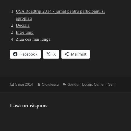
USA Roadtrip 2014 - jurnal pentru participanti si
apropiati
Decizia
Intre timp
Ziua cea mai lunga
Facebook
X
Mai mult
Publicat
Autor
Categorii
5 mai 2014
Cioiulescu
Ganduri
,
Locuri
,
Oameni
,
Serii
pe
Lasă un răspuns