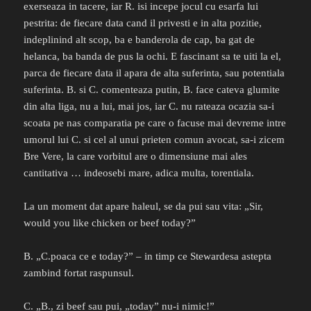
exerseaza in tacere, iar R. isi incepe jocul cu esarfa lui
pestrita: de fiecare data cand il privesti e in alta pozitie,
indeplinind alt scop, ba e banderola de cap, ba gat de
helanca, ba banda de pus la ochi. E fascinant sa te uiti la el,
parca de fiecare data il apara de alta suferinta, sau potentiala
suferinta. B. si C. comenteaza putin, B. face cateva glumite
din alta liga, nu a lui, mai jos, iar C. nu rateaza ocazia sa-i
scoata pe nas comparatia pe care o facuse mai devreme intre
umorul lui C. si cel al unui prieten comun avocat, sa-i zicem
Bre Vere, la care vorbitul are o dimensiune mai ales
cantitativa … indeosebi mare, adica multa, torentiala.
La un moment dat apare haleul, se da pui sau vita: „Sir,
would you like chicken or beef today?”
B. „C.poaca ce e today?” – in timp ce Stewardesa astepta
zambind fortat raspunsul.
C. „B., zi beef sau pui, „today” nu-i nimic!”