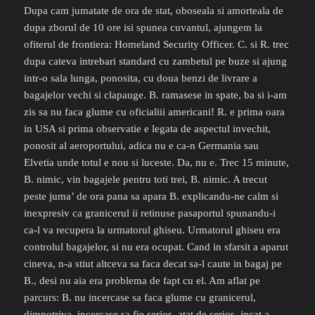
Dupa cam jumatate de ora de stat, oboseala si amorteala de
dupa zborul de 10 ore isi spunea cuvantul, ajungem la
ofiterul de frontiera: Homeland Security Officer. C. si R. trec
dupa cateva intrebari standard cu zambetul pe buze si ajung
intr-o sala lunga, ponosita, cu doua benzi de livrare a
bagajelor vechi si clapauge. B. ramasese in spate, ba si i-am
zis sa nu faca glume cu oficialiii americani! R. e prima oara
in USA si prima observatie e legata de aspectul invechit,
ponosit al aeroportului, adica nu e ca-n Germania sau
Elvetia unde totul e nou si luceste. Da, nu e. Trec 15 minute,
B. nimic, vin bagajele pentru toti trei, B. nimic. A trecut
peste juma’ de ora pana sa apara B. explicandu-ne calm si
inexpresiv ca granicerul ii retinuse pasaportul spunandu-i
ca-l va recupera la urmatorul ghiseu. Urmatorul ghiseu era
controlul bagajelor, si nu era ocupat. Cand in sfarsit a aparut
cineva, n-a stiut altceva sa faca decat sa-l caute in bagaj pe
B., desi nu aia era problema de fapt cu el. Am aflat pe
parcurs: B. nu incercase sa faca glume cu granicerul,
dimpotriva, incercase sa fie serios, atat de serios, incat a