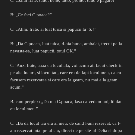
C: „Salut frate, tutto, bene, tutto, pronto, tutto e pagare?”
B: „Ce faci C.poaca?”
C: „Ahm, frate, ai luat tuica si papucii lu’ S.?”
B: „Da C.poaca, luat tuica, d-aia buna, ambalat, trecut pe la
nevasta-sa, luat papucii, totul OK.”
C:”Auzi frate, aaaa cu locul ala, voi acum ati facut check-in
pe alte locuri, si locul tau, care era de fapt locul meu, ca eu
facusem rezervarea si care era la geam, nu mai e la geam
acum.”
B. cam perplex: „Da ma C.poaca, lasa ca vedem noi, iti dau
eu locul meu.”
C: „Ba da locul tau era al meu, de cand l-am rezervat, ca l-
am rezervat intai pe-al tau, direct de pe site-ul Delta si dupa