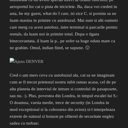
aeroportul lor cat o pista de triciclete. Ba, daca voi credeti in
asta, be my guest, what do I care, isi zice C. si pornim sa ne
luam masina in primire cu autobuzul. Mai sunt si alti oameni
care merg cu acest autobuz, intre terminal si parcarile pentru
rentals, da luam noi in primire totul. Dupa o tigara
binecuvantata, il luam la p.. pe sofer sa bage odata mare ca
ne grabim. Omul, indian fiind, se supune. 🙂
Cred c-am mers ceva cu autobuzul ala, cat sa ne imaginam
cum ar fi trecut prietenul nostru iubit ramas acasa, cel de pe
alta planeta de interviul de intrare si controlul de pasapoarte,
sau nu. :). Plus, povestea din Londra, in timpul escalei lui S.:
O doamna, varsta medie, trece de security (in Londra in
mod exceptional si la coborarea din avion) si-l interpeleaza
extrem de natural si hotarat pe ofiterul de securitate englez
sadea cu turban: