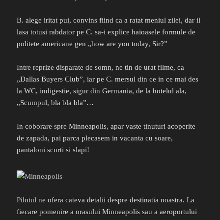
B. alege iritat pui, convins fiind ca a ratat meniul zilei, dar il
lasa totusi rabdator pe C. sa-i explice haioasele formule de
politete americane gen „how are you today, Sir?”
Intre reprize disparate de somn, ne tin de urat filme, ca
„Dallas Buyers Club”, iar pe C. mersul din ce in ce mai des
la WC, indigestie, sigur din Germania, de la hotelul ala,
„Scumpul, bla bla bla”…
In coborare spre Minneapolis, apar vaste tinuturi acoperite
de zapada, pai parca plecasem in vacanta cu soare,
pantaloni scurti si slapi!
Pilotul ne ofera cateva detalii despre destinatia noastra. La
fiecare pomenire a orasului Minneapolis sau a aeroportului