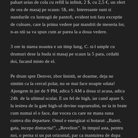
pahart urias de cola cu refill la infinit, 2 $, cu 2,5 €, un sfert
de ora de masaj pe scaun: 5$, etc. Interesante sunt si
standurile cu lustragii de pantofi, evident toti fara exceptie
de culoare, care la prima vedere par mandrii de meseria lor,
n-as stii sa va spun cum ar parea la a doua vedere.
3 ore in starea noastra e un timp lung, C. si-l umple cu
drumuri dese la buda si masaj pe scaun la 5 para, ceilalti
doi, facand misto de el.
Pe drum spre Denver, zbor linistit, se doarme, deja ne
simtim ca la cercul polar, nu se mai face noapte odata!
Ajungem in jur de 9 PM, adica 5 AM a doua zi acasa, adica
24h de la ultimul sculat. E un fel de high, iar cand apare S.
la iesirea de la gate high-ul devine suprarealist, ne ia in brate
cum numai el o face, dar vocea cu care ne mana suna
cumva din departare. Omul e energizat si hotarat: „Baieti,
gata, incepe distractia!”, „Revelion”. In timpul asta, pentru
noi, o perna si un pat orizontal, par ca mantuirea de dupa