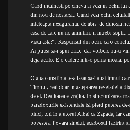
Cand intalnesti pe cineva si vezi in ochii lui 
din nou de nesfarsit. Cand vezi ochii celuilal
inteleapta nesiguranta, de abis, de duiosia ne
casa de care nu ne amintim, il intrebi soptit: 
viata asta?”. Raspunsul din ochi, ca o conclu
Ai putea sa-i spui orice, dar vorbele nu-ti vi
deja acolo. E o cadere intr-o perna moala, pe 
O alta constiinta te-a lasat sa-i auzi imnul catr
Timpul, real doar in asteptarea revelatiei a dis
de el. Realitatea e vrajita. In sincronizarea m
paradoxurile existentiale isi pierd puterea de
pitici, toti in ajutorul Albei ca Zapada, iar can
povestea. Povara sinelui, scarbosul labirint al