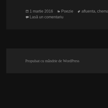
Publicat
Categorii
Etichete
1 martie 2016
Poezie
afluenta
,
chema
pe
la Irezistibila chemare
Lasă un comentariu
Propulsat cu mândrie de WordPress