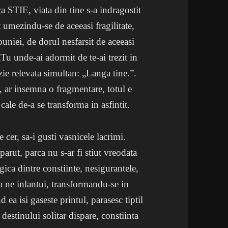
ca STIE, viata din tine s-a indragostit
t umezindu-se de aceeasi fragilitate,
buniei, de dorul nesfarsit de aceeasi
„Tu unde-ai adormit de te-ai trezit in
zie relevata simultan: „Langa tine.”.
n, ar insemna o fragmentare, totul e
cale de-a se transforma in asfintit.
e cer, sa-i gusti vasnicele lacrimi.
parut, parca nu s-ar fi stiut vreodata
agica dintre constiinte, nesigurantele,
-a ne inlantui, transformandu-se in
d ea isi gaseste printul, parasesc tiptil
 destinului solitar dispare, constiinta