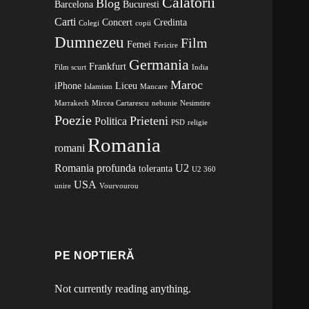
Calatorii
Blog
Barcelona
Bucuresti
Carti
Concert
Credinta
Colegi
copii
Dumnezeu
Film
Femei
Fericire
Germania
Frankfurt
Film scurt
India
Maroc
iPhone
Liceu
Islamism
Mancare
Marrakech
Mircea Cartarescu
nebunie
Nesimtire
Poezie
Prieteni
Politica
PSD
religie
Romania
romani
Romania profunda
U2
toleranta
U2 360
USA
unire
Vourvourou
PE NOPTIERĂ
Not currently reading anything.