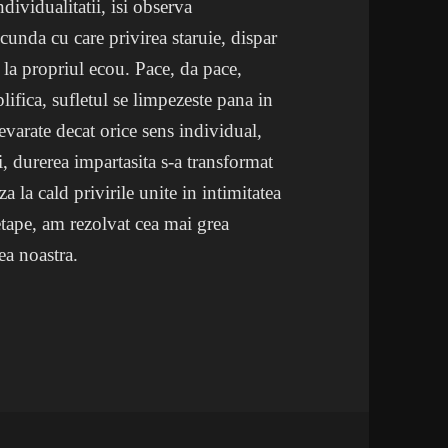
individualitatii, isi observa
unda cu care privirea staruie, dispar
 la propriul ecou. Pace, da pace,
plifica, sufletul se limpezeste pana in
evarate decat orice sens individual,
i, durerea impartasita s-a transformat
la cald privirile unite in intimitatea
etape, am rezolvat cea mai grea
ea noastra.