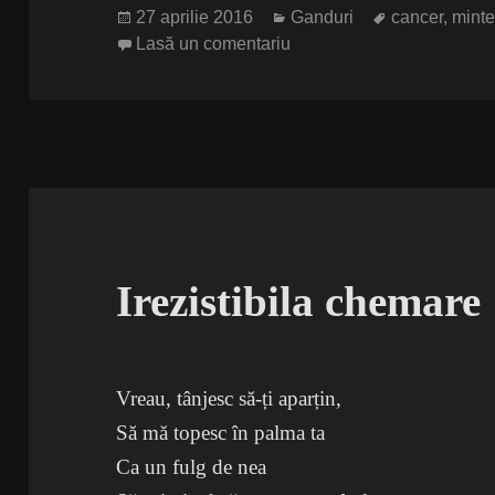
Publicat
Categorii
Etichete
27 aprilie 2016
Ganduri
cancer
,
mint
pe
la Cura de biscuiti
Lasă un comentariu
Irezistibila chemare
Vreau, tânjesc să-ți aparțin,
Să mă topesc în palma ta
Ca un fulg de nea