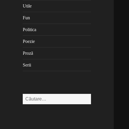
Utile
Fun
Politica
Poezie
Proză
Serii
Caută
după: