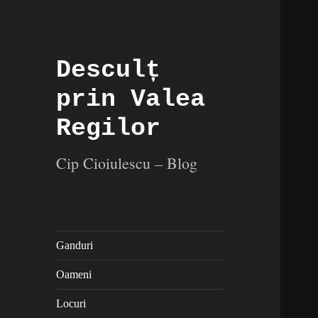
Desculț
prin Valea
Regilor
Cip Cioiulescu – Blog
Ganduri
Oameni
Locuri