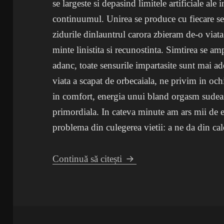
se largeste si depasind limitele artificiale ale 
continuumul. Unirea se produce cu fiecare sec
zidurile dinlauntrul carora zbieram de-o viata
minte linistita si recunostinta. Simtirea se am
adanc, toate sensurile impartasite sunt mai ad
viata a scapat de orbecaiala, ne privim in och
in comfort, energia unui bland orgasm sudeaza 
primordiala. In cateva minute am ars mii de 
problema din culegerea vietii: a ne da din cal
Cura de biscuiti
Continuă să citești