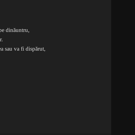
 pe dinăuntru,
r.
ea sau va fi dispărut,