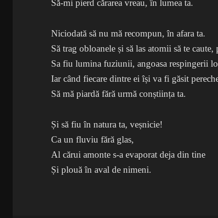
Să-mi pierd cărarea vreau, în lumea ta.
Niciodată să nu mă recompun, în afara ta.
Să trag obloanele și să las atomii să te caute,
Sa fiu lumina fuziunii, angoasa respingerii lo
Iar când fiecare dintre ei își va fi găsit perech
Să mă piardă fără urmă conștiința ta.
Și să fiu în natura ta, veșnicie!
Ca un fluviu fără glas,
Al cărui amonte s-a evaporat deja din tine
Și plouă în aval de nimeni.