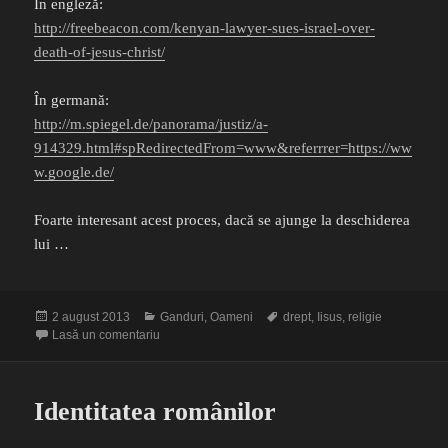
In engleză:
http://freebeacon.com/kenyan-lawyer-sues-israel-over-
death-of-jesus-christ/
În germană:
http://m.spiegel.de/panorama/justiz/a-
914329.html#spRedirectedFrom=www&referrrer=https://ww
w.google.de/
Foarte interesant acest proces, dacă se ajunge la deschiderea
lui …
Publicat
Categorii
Etichete
2 august 2013
Ganduri
,
Oameni
drept
,
Iisus
,
religie
pe
la Avocatul lui Iisus
Lasă un comentariu
Identitatea românilor