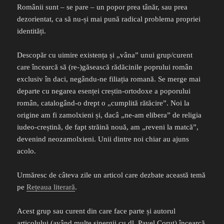
Românii sunt – se pare – un popor prea tânăr, sau prea
dezorientat, ca să nu-și mai pună radical problema propriei
identități.
Descopăr cu uimire existența și „vâna” unui grup/curent
care încearcă să (re-)găsească rădăcinile poprului român
exclusiv în daci, negându-ne filiația romană. Se merge mai
departe cu negarea esenței creștin-ortodoxe a poporului
român, catalogând-o drept o „cumplită rătăcire”. Noi la
origine am fi zamolxieni și, dacâ „ne-am elibera” de religia
iudeo-creștină, de fapt străină nouă, am „reveni la matcă”,
devenind neozamolxieni. Unii dintre noi chiar au ajuns
acolo.
Urmăresc de câteva zile un articol care dezbate această temă
pe
Rețeaua literară
.
Acest grup sau curent din care face parte și autorul
articolului (având multe sinergii cu dl. Pavel Coruț) încearcă