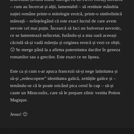
– cum au încercat și alții, lamentabil – să restituie mândria
nației române printr-o mitologie eroică, printr-o simbolistică
măreață – neînțelegând că este exact lucrul de care avem
nevoie cel mai puțin. Încearcă să faci un bulversat nevrotic,
ce se lamentează neîncetat, furându-și a mia oară aceeași
căciulă să-și vadă măreția și originea eroică și vezi ce obții.
🙂 Se merge până la a afirma paternitatea dacilor în geneza
romanilor sau a grecilor. Este exact ce ne lipsea.
Este ca și cum s-ar apuca francezii să-și nege latinitatea și
să-și „redescopere” identitatea galică, zeitățile galice și –
temându-se că le poate oricând pica cerul în cap – să-și
caute un Miracoulix, care să le prepare zilnic vestita Potion
Magique.
Jesus! 🙂