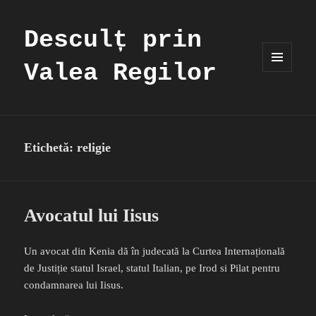
Desculț prin
Valea Regilor
MENIU
ȘI
WIDGET-
URI
Etichetă:
religie
Avocatul lui Iisus
Un avocat din Kenia dă în judecată la Curtea Internațională
de Justiție statul Israel, statul Italian, pe Irod si Pilat pentru
condamnarea lui Iisus.