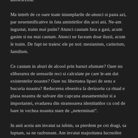
Ma intreb de ce oare toate intamplarile de-atunci si pana azi,
par nesemnificative in fata amintirilor din acei ani. Ne-am
ingustat, traim mai putin? Atunci cautam fara a gasi, acum
gasim si nu mai cautam. Atunci ne faceam doar iluzii, acum
le traim. De fapt ne traiesc ele pe noi: mesianism, carierism,
familism.
Ce cautam in aburi de alcool prin baruri afumate? Oare nu
eliberarea de sensurile reci si calculate pe care le-am dat
existentelor noastre? Oare nu libertatea lipsei de sens e
bucuria noastra? Reducerea obsesiva la derizoriu ca ritual e
plasa noastra de salvare din capcana atasamentului si a
importantei, evadarea din stransoarea identitatilor cu cod de
bare in vechea noastra stare de „neterminati”.
In anii aceia am invatat sa iubim, sa pierdem pe cei dragi, sa
luptam, sa ne razbunam. Am invatat majoritatea lucrurilor