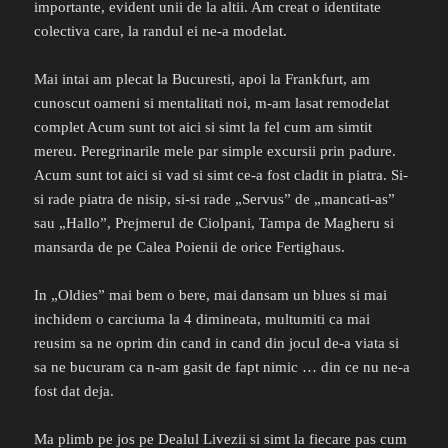
importante, evident unii de la altii. Am creat o identitate
colectiva care, la randul ei ne-a modelat.
Mai intai am plecat la Bucuresti, apoi la Frankfurt, am
cunoscut oameni si mentalitati noi, m-am lasat remodelat
complet Acum sunt tot aici si simt la fel cum am simtit
mereu. Peregrinarile mele par simple excursii prin padure.
Acum sunt tot aici si vad si simt ce-a fost cladit in piatra. Si-
si rade piatra de nisip, si-si rade „Servus” de „mancati-as”
sau „Hallo”, Prejmerul de Ciolpani, Tampa de Magheru si
mansarda de pe Calea Poienii de orice Fertighaus.
In „Oldies” mai bem o bere, mai dansam un blues si mai
inchidem o carciuma la 4 dimineata, multumiti ca mai
reusim sa ne oprim din cand in cand din jocul de-a viata si
sa ne bucuram ca n-am gasit de fapt nimic … din ce nu ne-a
fost dat deja.
Ma plimb pe jos pe Dealul Livezii si simt la fiecare pas cum