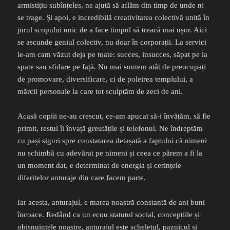
armistițiu subînțeles, ne ajută să aflăm din timp de unde ni
se trage. Și apoi, e incredibilă creativitatea colectivă unită în
jurul scopului unic de a face timpul să treacă mai ușor. Aici
se ascunde geniul colectiv, nu doar în corporații. La servici
le-am cam văzut deja pe toate: succes, insucces, săpat pe la
spate sau sfidare pe față. Nu mai suntem atât de preocupați
de promovare, diversificare, ci de poleirea templului, a
mărcii personale la care tot sculptăm de zeci de ani.
Acasă copiii ne-au crescut, ce-am apucat să-i învățăm, să fie
primit, restul îi învață greutățile și telefonul. Ne îndreptăm
cu pași siguri spre constatarea detașată a faptului că nimeni
nu schimbă cu adevărat pe nimeni și ceea ce părem a fi la
un moment dat, e determinat de energia și cerințele
diferitelor anturaje din care facem parte.
Iar acesta, anturajul, e marea noastră constantă de ani buni
încoace. Redând ca un ecou statutul social, concepțiile și
obișnuințele noastre, anturajul este scheletul, paznicul și