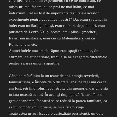
care fiecare zi era un experiment: cu ce ne îmbrăcăm, ce
mișto-uri mai facem, cu ce prof ne mai luăm, ce mai
îndrăznim. Cât au fost de importante rezultatele acestor
experimente pentru devenirea noastră? Da, eram și atunci în
bule: erau tocilari, golănași, erau rockeri, depeche-ari, erau
purtători de Levi’s 501 și botate, erau piloși, șmecheri,
fraieri sau miștocari, erau cei cu Matematica și cei cu
Româna, etc. etc.
Atunci bulele noastre de săpun erau spații frenetice, de
afirmare, de autodefinire, trebuia să ne exagerăm diferențele
pentru a părea unici, a aparține.
Când ne reîntâlnim la un teanc de ani, emoția revederii,
familiaritatea, e însoțită de o discretă jenă: ne regăsim cei ce
am fost, retrăind roluri reconstruite din memorie, dar cine stă
în fața noastră acum? În același timp, parcă fiecare, într-un
gest de tandrețe, încearcă să se reducă la partea familiară, ca
să nu complicăm lucrurile, să nu stricăm vraja…
Toate astea m-au lăsat cu o curiozitate persistentă, un dor: