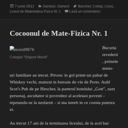
Publicat
Categorii
Etichete
7 iunie 2012
Ganduri
,
Oameni
Banchet
,
Colegi
,
Liceu
,
pe
la Timecapsule
Liceul de Matematica Fizica Nr. 1
Lasă un comentariu
Cocoonul de Mate-Fizica Nr. 1
Bucuria
revederii
Colegiul "Grigore Moisil"
, primele
misto-
uri familiare au trecut. Privesc in gol printr-un pahar de
Whiskey vechi, maturat in butoaie de vin de Porto. Auld
Scot’s Pub de pe Hirscher, la parterul hotelului „Gott”, sunt
personaj, ascultator si povestitor al aceleiasi povesti –
repetandu-se la nesfarsit – si ma intreb in ce consta puterea
ei.
Au trecut 17 ani de la terminarea liceului, de la acel bac