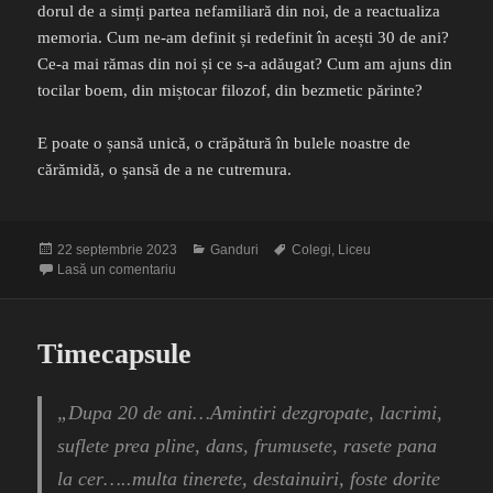
dorul de a simți partea nefamiliară din noi, de a reactualiza
memoria. Cum ne-am definit și redefinit în acești 30 de ani?
Ce-a mai rămas din noi și ce s-a adăugat? Cum am ajuns din
tocilar boem, din miștocar filozof, din bezmetic părinte?
E poate o șansă unică, o crăpătură în bulele noastre de
cărămidă, o șansă de a ne cutremura.
Publicat
Categorii
Etichete
22 septembrie 2023
Ganduri
Colegi
,
Liceu
pe
la Să ciocnim …. bulele
Lasă un comentariu
Timecapsule
„Dupa 20 de ani…Amintiri dezgropate, lacrimi,
suflete prea pline, dans, frumusete, rasete pana
la cer…..multa tinerete, destainuiri, foste dorite