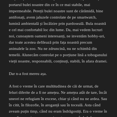
portarul bulei noastre din ce în ce mai stabile, mai
impermeabile. Pereții bulei noastre sunt de cărămidă, bine
antifonați, avem jaluzele controlate de pe smartwatch,
lumină ambientală și încălzire prin pardoseală. Bula noastră
e cel mai confortabil loc din lume. Da, mai vedem lucruri
noi, cunoaștem oameni interesanți, ne inventăm hobby-uri,
dar toate acestea defilează prin fața noastră precum
animalele la zoo. Nu ne zdruncină, nu ne schimbă din
temelii. Alunecăm controlat pe o porțiune lină a toboganului
vieții noastre, responsabili, conținuți, stabili, în afara dramei.
Dar n-a fost mereu așa.
A fost o vreme în care multitudinea de căi de urmat, de
feluri diferite de a fi ne amețea. Ne amețea atât de tare, încât
uneori ne refugiam în excese, chiar și când nu ne ardea. Sau
în citit, în filozofie, în aroganță sau în toceală. Asta când
aveam puțin timp, când nu eram îndrăgostiți. Era o vreme în