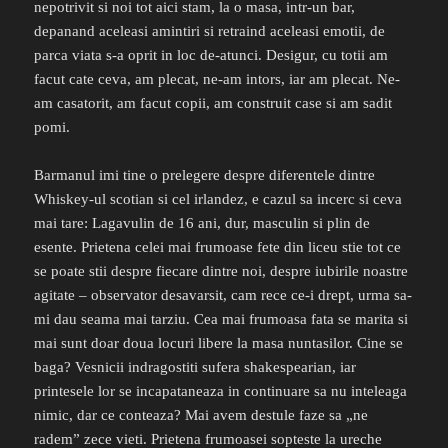
nepotrivit si noi tot aici stam, la o masa, intr-un bar,
depanand aceleasi amintiri si retraind aceleasi emotii, de
parca viata s-a oprit in loc de-atunci. Desigur, cu totii am
facut cate ceva, am plecat, ne-am intors, iar am plecat. Ne-
am casatorit, am facut copii, am construit case si am sadit
pomi.
Barmanul imi tine o prelegere despre diferentele dintre
Whiskey-ul scotian si cel irlandez, e cazul sa incerc si ceva
mai tare: Lagavulin de 16 ani, dur, masculin si plin de
esente. Prietena celei mai frumoase fete din liceu stie tot ce
se poate stii despre fiecare dintre noi, despre iubirile noastre
agitate – observator desavarsit, cam rece ce-i drept, urma sa-
mi dau seama mai tarziu. Cea mai frumoasa fata se marita si
mai sunt doar doua locuri libere la masa nuntasilor. Cine se
baga? Vesnicii indragostiti sufera shakespearian, iar
printesele lor se incapataneaza in continuare sa nu inteleaga
nimic, dar ce conteaza? Mai avem destule faze sa „ne
radem” zece vieti. Prietena frumoasei sopteste la ureche