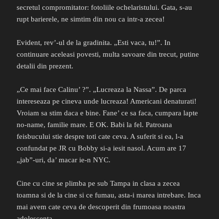
secretul compromitator: fotoliile ochelaristului. Gata, s-au
rupt barierele, ne simtim din nou ca intr-a zecea!
Evident, rev’-ul de la gradinita. „Esti vaca, tu!”. In
continuare aceleasi povesti, multa savoare din trecut, putine
detalii din prezent.
„Ce mai face Calinu’ ?”. „Lucreaza la Nassa”. De parca
intereseaza pe cineva unde lucreaza! Americani denaturati!
Vroiam sa stim daca e bine. Fane’ ce sa faca, cumpara lapte
no-name, familie mare. E OK. Babi la fel. Patroana
feisbucului stie despre toti cate ceva. A suferit si ea, l-a
confundat pe JR cu Bobby si-a iesit nasol. Acum are 17
„jab”-uri, da’ macar ie-n NYC.
Cine cu cine se plimba pe sub Tampa in clasa a zecea
toamna si de la cine si ce fumau, asta-i marea intrebare. Inca
mai avem cate ceva de descoperit din frumoasa noastra
adolescenta.