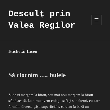
Desculț prin
Valea Regilor
MENIU
ȘI
WIDGET-
URI
Etichetă:
Liceu
Să ciocnim …. bulele
Zi de zi mergem la birou, sau mai nou mergem la birou
stând acasă. La birou avem colegi, șefi și subalterni, cu care
formăm diverse găști superficiale, care au la bază un