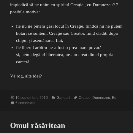
împiedică să ne unim cu spiritul Creației, cu Dumnezeu? 2
posibile motive:
fie nu ne putem găsi locul în Creație, fiindcă nu ne putem
hotări ce suntem, Creație sau Creator, fiind clădiți după
chipul și asemănarea Lui,
fie liberul arbitru ne-a fost o prea mare povară
și, neînțelegând libertatea, ne-am creat din el propria
carceră.
Vă rog, alte idei?
Publicat
Categorii
Etichete
16 septembrie 2010
Ganduri
Creatie
,
Dumnezeu
,
Eu
pe
la Eu-ul și Creația
5 comentarii
Omul răsăritean