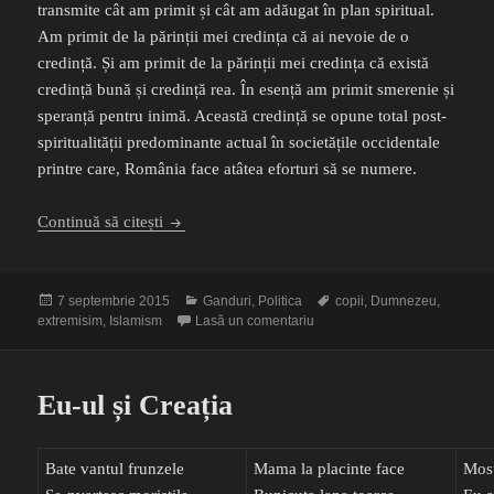
transmite cât am primit și cât am adăugat în plan spiritual.
Am primit de la părinții mei credința că ai nevoie de o
credință. Și am primit de la părinții mei credința că există
credință bună și credință rea. În esență am primit smerenie și
speranță pentru inimă. Această credință se opune total post-
spiritualității predominante actual în societățile occidentale
printre care, România face atâtea eforturi să se numere.
Pentru noi cine se mai roagă?
Continuă să citești
Publicat
Categorii
Etichete
7 septembrie 2015
Ganduri
,
Politica
copii
,
Dumnezeu
,
pe
la Pentru noi cine se mai roa
extremisim
,
Islamism
Lasă un comentariu
Eu-ul și Creația
Bate vantul frunzele
Mama la placinte face
Mosu