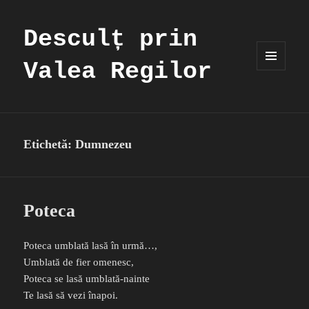
Desculț prin
Valea Regilor
MENIU
ȘI
WIDGET-
URI
Etichetă:
Dumnezeu
Poteca
Poteca umblată lasă în urmă…,
Umblată de fier omenesc,
Poteca se lasă umblată-nainte
Te lasă să vezi înapoi.