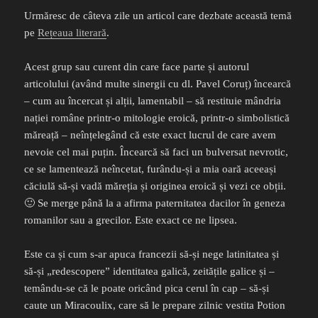
Urmăresc de câteva zile un articol care dezbate această temă
pe
Rețeaua literară
.
Acest grup sau curent din care face parte și autorul
articolului (având multe sinergii cu dl. Pavel Coruț) încearcă
– cum au încercat și alții, lamentabil – să restituie mândria
nației române printr-o mitologie eroică, printr-o simbolistică
măreață – neînțelegând că este exact lucrul de care avem
nevoie cel mai puțin. Încearcă să faci un bulversat nevrotic,
ce se lamentează neîncetat, furându-și a mia oară aceeași
căciulă să-și vadă măreția și originea eroică și vezi ce obții.
🙂 Se merge până la a afirma paternitatea dacilor în geneza
romanilor sau a grecilor. Este exact ce ne lipsea.
Este ca și cum s-ar apuca francezii să-și nege latinitatea și
să-și „redescopere” identitatea galică, zeitățile galice și –
temându-se că le poate oricând pica cerul în cap – să-și
caute un Miracoulix, care să le prepare zilnic vestita Potion