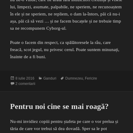
lui, limpezi, asumate, palpabile, ne speriem, ne recunoaștem
în ele și ne speriem, ne repliem, o dam la-întors, păi că nu-i
așa, păi că să vezi … și ne facem bucațele și ne trebuie timp
sa ne recompunem Cyborg-ul.
Poate o facem din respect, ca spălătoresele la râu, care
freacă, scot jegul, nu privesc cerul. Poate suntem minunați,
înainte de a fi buni.
Publicat
Categorii
Etichete
8 iulie 2016
Ganduri
Dumnezeu
,
Fericire
pe
la Ceva frumos
2 comentarii
Pentru noi cine se mai roagă?
Nu-mi invidiez copiii pentru ștafeta pe care o vor prelua și
tăria de care vor trebui să dea dovadă. Sper sa le pot