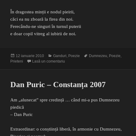
În dragostea minții e nodul pieirii,
căci ea nu zboară la firea din noi.
Ferecându-ne singuri în turnul puterii
e doar copil vitreg al iubirii de noi.
Publicat
Categorii
Etichete
12 ianuarie 2010
Ganduri
,
Poezie
Dumnezeu
,
Poezie
,
pe
la Libertate
Prieteni
Lasă un comentariu
Dan Puric – Constanța 2007
Am „alunecat” spre credință … când mi-a pus Dumnezeu
piedică
– Dan Puric
Extraordinar: o conștiință liberă, în armonie cu Dumnezeu,