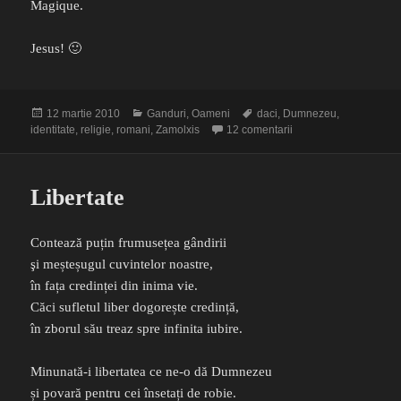
Magique.
Jesus! 🙂
Publicat
Categorii
Etichete
12 martie 2010
Ganduri
,
Oameni
daci
,
Dumnezeu
,
pe
la Identitatea românilo
identitate
,
religie
,
romani
,
Zamolxis
12 comentarii
Libertate
Contează puțin frumusețea gândirii
şi meșteșugul cuvintelor noastre,
în fața credinței din inima vie.
Căci sufletul liber dogorește credință,
în zborul său treaz spre infinita iubire.
Minunată-i libertatea ce ne-o dă Dumnezeu
și povară pentru cei însetați de robie.