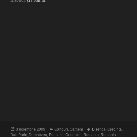
Biserica și neamul:
Publicat
Categorii
Etichete
3 noiembrie 2009
Ganduri
,
Oameni
Biserica
,
Credinta
,
pe
Dan Puric
,
Dumnezeu
,
Educatie
,
Ortodoxie
,
Romania
,
Romania