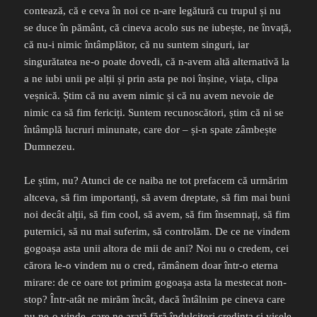
contează, că e ceva în noi ce n-are legătură cu trupul și nu
se duce în pământ, că cineva acolo sus ne iubește, ne învață,
că nu-i nimic întâmplător, că nu suntem singuri, iar
singurătatea ne-o poate dovedi, că n-avem altă alternativă la
a ne iubi unii pe alții și prin asta pe noi înșine, viața, clipa
veșnică. Știm că nu avem nimic și că nu avem nevoie de
nimic ca să fim fericiți. Suntem recunoscători, știm că ni se
întâmplă lucruri minunate, care dor – și-n spate zâmbește
Dumnezeu.
Le știm, nu? Atunci de ce naiba ne tot prefacem că urmărim
altceva, să fim importanți, să avem dreptate, să fim mai buni
noi decât alții, să fim cool, să avem, să fim însemnați, să fim
puternici, să nu mai suferim, să controlăm. De ce ne vindem
gogoașa asta unii altora de mii de ani? Noi nu o credem, cei
cărora le-o vindem nu o cred, rămânem doar într-o eterna
mirare: de ce oare tot primim gogoașa asta la mestecat non-
stop? Într-atât ne mirăm încât, dacă întâlnim pe cineva care
nu ne-o vinde, care ne arată fără îndulcitori credința și visele