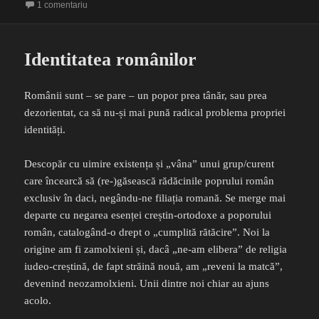
pe
la “Iubește și fă ce vrei!”
1 comentariu
Identitatea românilor
Românii sunt – se pare – un popor prea tânăr, sau prea
dezorientat, ca să nu-și mai pună radical problema propriei
identități.
Descopăr cu uimire existența și „vâna” unui grup/curent
care încearcă să (re-)găsească rădăcinile poprului român
exclusiv în daci, negându-ne filiația romană. Se merge mai
departe cu negarea esenței creștin-ortodoxe a poporului
român, catalogând-o drept o „cumplită rătăcire”. Noi la
origine am fi zamolxieni și, dacâ „ne-am elibera” de religia
iudeo-creștină, de fapt străină nouă, am „reveni la matcă”,
devenind neozamolxieni. Unii dintre noi chiar au ajuns
acolo.