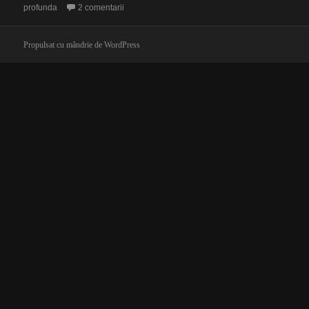
la Dan Puric – Constanța 2007
profunda
2 comentarii
Propulsat cu mândrie de WordPress