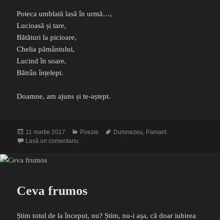
Poteca umblată lasă în urmă…,
Lucioasă și tare,
Bătături la picioare,
Chelia pământului,
Lucind în soare,
Bătrân înțelept.
Doamne, am ajuns și te-aștept.
Publicat
Categorii
Etichete
11 martie 2017
Poezie
Dumnezeu
,
Pamant
pe
la Poteca
Lasă un comentariu
Ceva frumos
Știm totul de la început, nu? Știm, nu-i așa, că doar iubirea