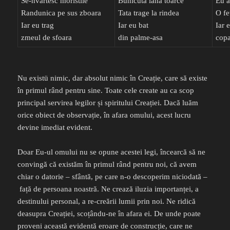
Se-nvartesc moristile
Bunicuta lana toarce
Eu a
Randunica pe sus zboara
Tata trage la rindea
O fe
Iar eu trag
Iar eu bat
Iar 
zmeul de sfoara
din palme-asa
copa
Nu existü nimic, dar absolut nimic în Creație, care să existe
în primul rând pentru sine. Toate cele create au ca scop
principal servirea legilor și spiritului Creației. Dacă luăm
orice obiect de observație, în afara omului, acest lucru
devine imediat evident.
Doar Eu-ul omului nu se opune acestei legi, încearcă să ne
convingă că existăm în primul rând pentru noi, că avem
chiar o datorie – sfântă, pe care n-o descoperim niciodată –
față de persoana noastră. Ne crează iluzia importanței, a
destinului personal, a re-creării lumii prin noi. Ne ridică
deasupra Creației, scoțându-ne în afara ei. De unde poate
proveni această evidentă eroare de construcție, care ne