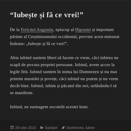
“Iubește și fă ce vrei!”
De la
Fericitul Augustin
, episcop al
Hiponiei
și important
părinte al Creștinisumului occidental, provine acest minunat
îndemn: „Iubește și fă ce vrei!”.
Abia iubind suntem liberi să facem ce vrem, căci iubirea ne
scapă de povara propriei persoane. Iubind, avem acces la
legile firii. Iubind suntem în inima lui Dumnezeu și nu mai
primim mustrări și povețe, căci iubind nu putem și nu vrem
decât bine. Iubind, iubim și păcatul din noi, nelăsându-l să
se manifeste.
Iubind, ne sustragem socotelii acestei lumi.
Publicat
Categorii
Etichete
28 iulie 2010
Ganduri
Dumnezeu
,
Iubire