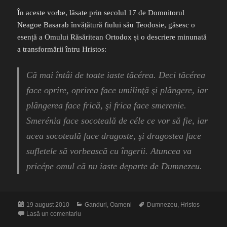
În aceste vorbe, lăsate prin secolul 17 de Domnitorul
Neagoe Basarab învățătură fiului său Teodosie, găsesc o
esență a Omului Răsăritean Ortodox și o descriere minunată
a transformării întru Hristos:
Că mai întâi de toate iaste tăcérea. Deci tăcérea
face oprire, oprirea face umilinţă şi plângere, iar
plângerea face frică, şi frica face smerenie.
Smerénia face socoteală de céle ce vor să fie, iar
acea socoteală face dragoste, şi dragostea face
sufletele să vorbească cu îngerii. Atuncea va
pricépe omul că nu iaste departe de Dumnezeu.
Publicat
Categorii
Etichete
19 august 2010
Ganduri
,
Oameni
Dumnezeu
,
Hristos
pe
la Omul răsăritean
Lasă un comentariu