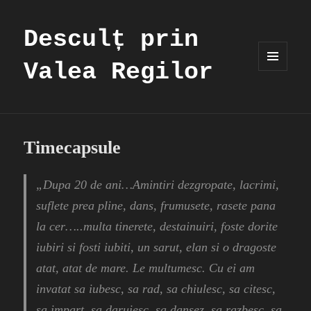
Desculț prin
Valea Regilor
MENIU
ȘI
WIDGET-
URI
Timecapsule
„Dupa 20 de ani…Amintiri dezgropate, lacrimi,
suflete prea pline, dans, frumusete, rasete pana
la cer…..multa tinerete, destainuiri, foste dorite
iubiri si fosti iubiti, un sarut, elan si o dragoste
atat, atat de mare. Le multumesc. Cu ei am
invatat sa iubesc, sa rad, sa chiulesc, sa citesc,
sa impart, sa daruiesc, sa dansez, sa razbesc, sa