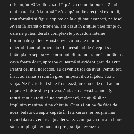
oricum, în 90 % din cazuri îi plăcea de un bubos cu 2 ani
mai mare. Până la urmă însă, după multe erecții și exerciții,
transformări și figuri copiate de la alții mai avansați, ne iese!
Avem în sfărșit o prietenă, am căzut în grațiile unei ființe cu
care ne putem derula complexele proceduri interne
hormonale și afectiv-instictive, cumulate în jurul
determinismului procreator. În acești ani de început s-a
întâmplat o separare: pentru unii dintre noi femeile au rămas
ceva foarte dorit, aproape cu teamă și evident greu de avut.
Pentru cei mai norocoși, au devenit ușor de avut. Pentru toți
însă, au rămas și rămân greu, imposibil de înțeles. Toată
viața. Ne fac fericiți și ne frustrează, ne dau cele mai adânci
clipe de liniște și ne provoacă ulcer, ne costă scump. Și
totuși știm cu toții că ne completează, ne ajută să ne
împlinim menirea și ne chinuie. Cum să nu ne fie frică de
acest balaur cu șapte capete în fața căruia nu reușim mai
niciodată să avem reacții adecvate, venit parcă din altă lume
să ne împingă permanent spre granița nevrozei?