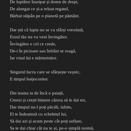
De luptător înaripat și domn de drept,
De alungat ce și-a reluat regatul,
Bărbat stăpân pe o planetă pe pământ.
Dar știi că lupta nu se va sfârși vreodată,
Eroul tău nu va veni învingător.
Învingător e cel ce crede,
De-i în picioare sau înfrânt se roagă,
Iar visul lui e mărturisitor.
Singurul lucru care se sfârșește veșnic,
E timpul batjocoritor.
Din teama ta de încă o paiață,
Creezi și crești himere cărora să le dai tot,
Dar timpul nu-l poți păcăli, iubito,
El te îndeamnă cu scheletul lui,
Să dai azi și acum peste cât poți suflare,
Sa te dai chiar cât nu te ai, pe-o simplă noimă,