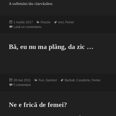
A sufletului tău clarvăzător.
Publicat
Categorii
Etichete
1 martie 2017
Poezie
eroi
,
Femei
pe
la Prea înalt vis de femeie
Lasă un comentariu
Bă, eu nu ma plâng, da zic …
Publicat
Categorii
Etichete
28 mai 2011
Fun
,
Ganduri
Barbati
,
Casatorie
,
Femei
pe
la Bă, eu nu ma plâng, da zic …
5 comentarii
Ne e frică de femei?