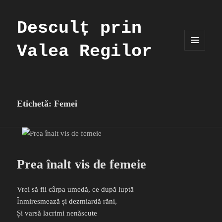
Desculț prin
Valea Regilor
MENIU
ȘI
WIDGET-
URI
Etichetă:
Femei
Prea înalt vis de femeie
Vrei să fii cârpa umedă, ce după luptă
Înmiresmează și dezmiardă răni,
Și varsă lacrimi nenăscute