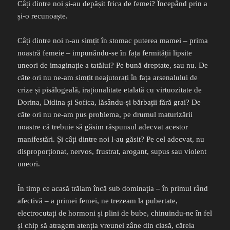
Câți dintre noi și-au depășit frica de femei? Începând prin a
și-o recunoaște.
Câți dintre noi n-au simțit în stomac puterea mamei – prima
noastră femeie – impunându-se în fața fermității lipsite
uneori de imaginație a tatălui? Pe bună dreptate, sau nu. De
căte ori nu ne-am simțit neajutorați în fața arsenalului de
crize și pisălogeală, iraționalitate etalată cu virtuozitate de
Dorina, Didina și Sofica, lăsându-și bărbații fără grai? De
căte ori nu ne-am pus problema, pe drumul maturizării
noastre că trebuie să găsim răspunsul adecvat acestor
manifestări. Și câți dintre noi l-au găsit? Pe cel adecvat, nu
disproporționat, nervos, frustrat, arogant, supus sau violent
uneori.
În timp ce acasă trăiam încă sub dominația – în primul rând
afectivă – a primei femei, ne trezeam la pubertate,
electrocutați de hormoni și plini de bube, chinuindu-ne în fel
și chip să atragem atenția vreunei zâne din clasă, căreia