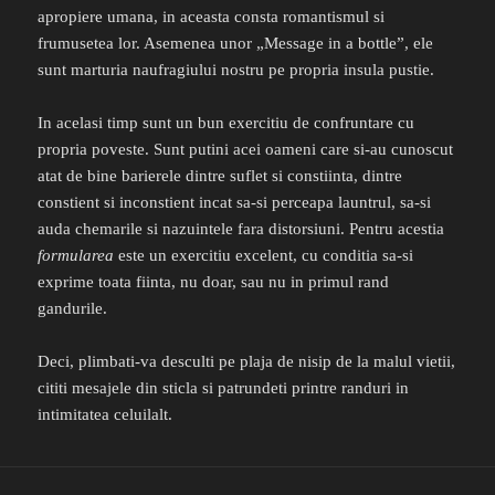
apropiere umana, in aceasta consta romantismul si
frumusetea lor. Asemenea unor „Message in a bottle”, ele
sunt marturia naufragiului nostru pe propria insula pustie.
In acelasi timp sunt un bun exercitiu de confruntare cu
propria poveste. Sunt putini acei oameni care si-au cunoscut
atat de bine barierele dintre suflet si constiinta, dintre
constient si inconstient incat sa-si perceapa launtrul, sa-si
auda chemarile si nazuintele fara distorsiuni. Pentru acestia
formularea
este un exercitiu excelent, cu conditia sa-si
exprime toata fiinta, nu doar, sau nu in primul rand
gandurile.
Deci, plimbati-va desculti pe plaja de nisip de la malul vietii,
cititi mesajele din sticla si patrundeti printre randuri in
intimitatea celuilalt.