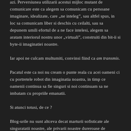
azi. Perversiunea utilizarii acestui mijloc mutant de
comunicare este ca alegem sa comunicam cu persoane
imaginare, idealizate, care „ne inteleg”, sau altfel spus, in
loc sa comunicam liber si deschis cu ceilalti, sau sa
depunem umili efortul de a ne face intelesi, alegem sa
aratam interiorul nostru unor „virtuali”, construiti din bit-ii si
byte-ii imaginatiei noastre.
Iar apoi ne culcam multumiti, convinsi fiind ca
am transmis
.
Pacatul este ca noi nu cream o punte reala cu acei oameni ci
cu portretele robot din imaginatia noastra, in timp ce
oamenii continua sa fie singuri si noi continuam sa ne
imbatam cu propriile emanatii.
Si atunci totusi, de ce ?
Blog-urile nu sunt altceva decat marturii sofisticate ale
singuratatii noastre, ale privarii noastre dureroase de