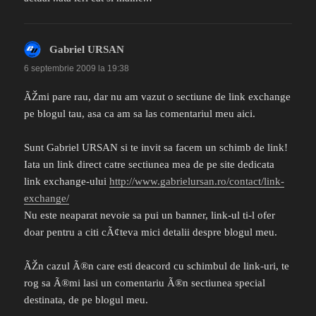
Gabriel URSAN
spune:
6 septembrie 2009 la 19:38
ÃŽmi pare rau, dar nu am vazut o sectiune de link exchange
pe blogul tau, asa ca am sa las comentariul meu aici.
Sunt Gabriel URSAN si te invit sa facem un schimb de link!
Iata un link direct catre sectiunea mea de pe site dedicata
link exchange-ului
http://www.gabrielursan.ro/contact/link-
exchange/
Nu este neaparat nevoie sa pui un banner, link-ul ti-l ofer
doar pentru a citi cÃ¢teva mici detalii despre blogul meu.
ÃŽn cazul Ã®n care esti deacord cu schimbul de link-uri, te
rog sa Ã®mi lasi un comentariu Ã®n sectiunea special
destinata, de pe blogul meu.