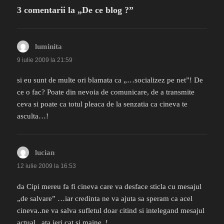
3 comentarii la „De ce blog ?”
luminita
spune:
9 iulie 2009 la 21:59
si eu sunt de multe ori blamata ca „…socializez pe net”! De
ce o fac? Poate din nevoia de comunicare, de a transmite
ceva si poate ca totul pleaca de la senzatia ca cineva te
asculta…!
lucian
spune:
12 iulie 2009 la 16:53
da Cipi mereu fa fi cineva care va desface sticla cu mesajul
„de salvare” …iar credinta ne va ajuta sa speram ca acel
cineva..ne va salva sufletul doar citind si intelegand mesajul
actual ..ata ieri cat si maine..!