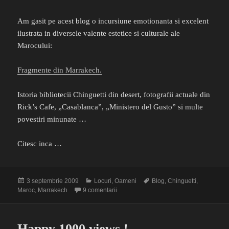
Am gasit pe acest blog o incursiune emotionanta si excelent
ilustrata in diversele valente estetice si culturale ale
Marocului:
Fragmente din Marrakech.
Istoria bibliotecii Chinguetti din desert, fotografii actuale din
Rick’s Cafe, „Casablanca”, „Ministero del Gusto” si multe
povestiri minunate …
Citesc inca …
Publicat
Categorii
Etichete
3 septembrie 2009
Locuri
,
Oameni
Blog
,
Chinguetti
,
pe
la Farmec marocan
Maroc
,
Marrakech
9 comentarii
Happy 1000 views !