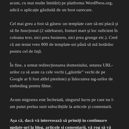
acum, cu mai multe limitări) pe platforma WordPress.org,
adică o aplicație găzduită de un host oarecare.
Cel mai greu a fost să găsesc un template care să-mi placă și
să fie funcțional (2 sidebaruri, fonturi mari și loc suficient în
coloana text, nici prea business, nici prea grunge etc.). Cred
că am testat vreo 800 de template-uri până să mă hotărăsc
pentru cel de față.
În fine, a urmat redirecționarea domeniului, setarea URL-
urilor ca să arate ca cele vechi („găsirile” vechi de pe
Google ar fi fost altfel pierdute) și înlocuirea tag-urilor de
embeding pentru filme.
Acum migrarea este încheiată, singurul lucru pe care nu l-
am putut prelua sunt subscibțiile la articole și comentarii.
Așa că, dacă vă interesează să primiți in continuare
update-uri la blog, articole și comentarii, vă rog să vă