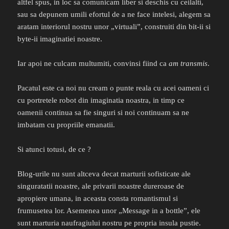
altfel spus, in loc sa comunicam liber si deschis cu ceilalti,
sau sa depunem umili efortul de a ne face intelesi, alegem sa
aratam interiorul nostru unor „virtuali”, construiti din bit-ii si
byte-ii imaginatiei noastre.
Iar apoi ne culcam multumiti, convinsi fiind ca
am transmis
.
Pacatul este ca noi nu cream o punte reala cu acei oameni ci
cu portretele robot din imaginatia noastra, in timp ce
oamenii continua sa fie singuri si noi continuam sa ne
imbatam cu propriile emanatii.
Si atunci totusi, de ce ?
Blog-urile nu sunt altceva decat marturii sofisticate ale
singuratatii noastre, ale privarii noastre dureroase de
apropiere umana, in aceasta consta romantismul si
frumusetea lor. Asemenea unor „Message in a bottle”, ele
sunt marturia naufragiului nostru pe propria insula pustie.