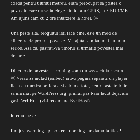
coada pentru ultimul metrou, eram preocupat sa postez o
poza din care nu se intelege nimic prin GPRS, la 3 EUR/MB.
Am ajuns cam cu 2 ore intarziere la hotel. 🙂
Una peste alta, bloguitul imi face bine, este un mod de
eliberare de propria poveste. Ma ajuta sa o iau mai putin in
serios. Asa ca, pastrati-va umorul si urmariti povestea mai
departe.
Dincolo de poveste … coming soon on
www.cioiulescu.ro
🙂 Vreau sa includ (embed) intr-o pagina separata un player
flash cu muzica preferata si albume foto, pentru asta trebuie
sa ma mut pe WordPress.org, primul pas l-am facut deja, am
gasit WebHost (vi-l recomand
ByetHost
).
In concluzie:
I’m just warming up, so keep opening the damn bottles !