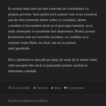
In acelasi timp sunt un bun exercitiu de confruntare cu
propria poveste. Sunt putini acei oameni care si-au cunoscut
atat de bine barierele dintre suflet si constiinta, dintre
constient si inconstient incat sa-si perceapa launtrul, sa-si
auda chemarile si nazuintele fara distorsiuni. Pentru acestia
formularea
este un exercitiu excelent, cu conditia sa-si
exprime toata fiinta, nu doar, sau nu in primul
rand gandurile.
Deci, plimbati-va desculti pe plaja de nisip de la malul vietii,
cititi mesajele din sticla si patrundeti printre randuri in
intimitatea celuilalt.
Publicat
Categorii
Etichete
la De ce Blog ?
24 iunie 2009
Ganduri
Blog
6 comentarii
pe
Propulsat cu mândrie de WordPress