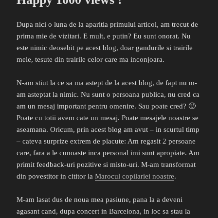
Dupa nici o luna de la aparitia primului articol, am trecut de
prima mie de vizitari. E mult, e putin? Eu sunt onorat. Nu
este nimic deosebit pe acest blog, doar gandurile si trairile
mele, tesute din trairile celor care ma inconjoara.
N-am stiut la ce sa ma astept de la acest blog, de fapt nu m-
am asteptat la nimic. Nu sunt o persoana publica, nu cred ca
am un mesaj important pentru omenire. Sau poate cred? 🙂
Poate cu totii avem cate un mesaj. Poate mesajele noastre se
aseamana. Oricum, prin acest blog am avut – in scurtul timp
– cateva surprize extrem de placute: Am regasit 2 persoane
care, fara a le cunoaste inca personal imi sunt apropiate. Am
primit feedback-uri pozitive si misto-uri. M-am transformat
din povestitor in cititor la
Marocul copilariei noastre
.
M-am lasat dus de noua mea pasiune, pana la a deveni
agasant cand, dupa concert in Barcelona, in loc sa stau la