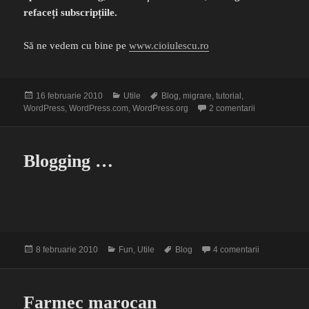
refaceți subscripțiile.
Să ne vedem cu bine pe
www.cioiulescu.ro
Publicat
Categorii
Etichete
16 februarie 2010
Utile
Blog
,
migrare
,
tutorial
,
pe
la Mutare blog
WordPress
,
WordPress.com
,
WordPress.org
2 comentarii
Blogging …
Publicat
Categorii
Etichete
la Blogging 
8 februarie 2010
Fun
,
Utile
Blog
4 comentarii
pe
Farmec marocan