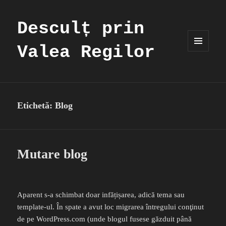
Desculț prin
Valea Regilor
MENIU
ȘI
WIDGET-
URI
Etichetă:
Blog
Mutare blog
Aparent s-a schimbat doar infățișarea, adică tema sau
template-ul. În spate a avut loc migrarea întregului conţinut
de pe WordPress.com (unde blogul fusese găzduit până