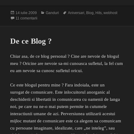
Publicat
Categorii
Etichete
14 iulie 2009
Ganduri
Aniversari
,
Blog
,
Hits
,
webhost
pe
la Happy 1000 views !
11 comentarii
De ce Blog ?
Chiar asa, de ce blog personal ? Cine are nevoie de blogul
meu ? Oricine are nevoie sa-mi cunoasca sufletul, la fel cum
eu am nevoie sa cunosc sufletul oricui.
Ce este blogul pentru mine ? Fara indoiala, este un
surogat de comunicare. Este inlocuitorul anorganic al
deschiderii si libertatii in comunicarea cu oamenii de langa
noi, pe care nu ne-o mai putem permite in cutumele
interactiunii umane de azi. Perversiunea utilizarii acestui
mijloc mutant de comunicare este ca alegem sa comunicam
cu persoane imaginare, idealizate, care „ne inteleg”, sau