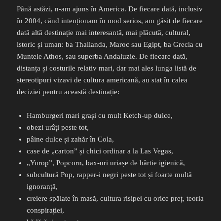
Până astăzi, n-am ajuns în America. De fiecare dată, inclusiv
în 2004, când intenționam în mod serios, am găsit de fiecare
dată altă destinație mai interesantă, mai plăcută, cultural,
istoric și uman: ba Thailanda, Maroc sau Egipt, ba Grecia cu
Muntele Athos, sau superba Andaluzie. De fiecare dată,
distanța și costurile relativ mari, dar mai ales lunga listă de
stereotipuri vizavi de cultura americană, au stat în calea
deciziei pentru această destinație:
Hamburgeri mari grași cu mult Ketch-up dulce,
obezi urâți peste tot,
pâine dulce și zahăr în Cola,
case de „carton” și chici ordinar a la Las Vegas,
„Yurop”, Popcorn, bax-uri uriașe de hârtie igienică,
subcultură Pop, rapper-i negri peste tot și foarte multă
ignoranță,
creiere spălate în masă, cultura risipei cu orice preț, teoria
conspirației,