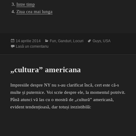
Intre timp
Ziua cea mai lunga
Publicat
Categorii
Etichete
14 aprilie 2014
Fun
,
Ganduri
,
Locuri
Guys
,
USA
pe
la USA Roadtrip 2014 – jurnal pentru participanti si a
Lasă un comentariu
„cultura” americana
Impresiile despre NY nu s-au clarificat încă, cert este că-s
multe și puternice. Voi scrie despre ele, la momentul potrivit.
Până atunci vă las cu o mostră de „cultură” americană,
evident tendențioasă, dar totuși irezistibilă: