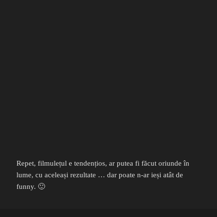
Repet, filmulețul e tendențios, ar putea fi făcut oriunde în
lume, cu aceleași rezultate … dar poate n-ar ieși atât de
funny. 🙂