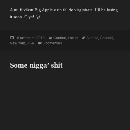
A nu fi văzut Big Apple e un fel de virginitate. I’ll be losing
it soon. C ya! 🙂
Publicat
Categorii
Etichete
18 octombrie 2010
Ganduri
,
Locuri
Atlantic
,
Calatorii
,
pe
la În drum spre New York
New York
,
USA
3 comentarii
Some nigga’ shit