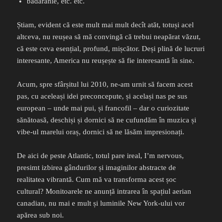
bădărănie, etc. etc.
Știam, evident că este mult mai mult decît atăt, totuși acel
altceva, nu reușea să mă convingă că trebui neapărat văzut,
că este ceva esențial, profund, mișcător. Deși plină de lucruri
interesante, America nu reușește să fie interesantă în sine.
Acum, spre sfârșitul lui 2010, ne-am urnit să facem acest
pas, cu aceleași idei preconcepute, și același nas pe sus
european – unde mai pui, și francofil – dar o curiozitate
sănătoasă, deschiși și dornici să ne cufundăm în muzica și
vibe-ul marelui oraș, dornici să ne lăsăm impresionați.
De aici de peste Atlantic, totul pare ireal, I’m nervous,
presimt izbirea gândurilor și imaginilor abstracte de
realitatea vibrantă. Cum mă va transforma acest șoc
cultural? Monitoarele ne anunță intrarea în spațiul aerian
canadian, nu mai e mult și luminile New York-ului vor
apărea sub noi.