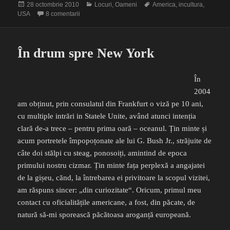
Publicat
Categorii
Etichete
28 octombrie 2010
Locuri
,
Oameni
America
,
incultura
,
pe
la „cultura” americana
USA
8 comentarii
În drum spre New York
În
2004
am obținut, prin consulatul din Frankfurt o viză pe 10 ani,
cu multiple intrări in Statele Unite, având atunci intenția
clară de-a trece – pentru prima oară – oceanul. Țin minte și
acum portretele împopoțonate ale lui G. Bush Jr., străjuite de
câte doi stălpi cu steag, ponosoiți, amintind de epoca
primului nostru cizmar. Țin minte fața perplexă a angajatei
de la gișeu, cănd, la întrebarea ei privitoare la scopul vizitei,
am răspuns sincer: „din curiozitate“. Oricum, primul meu
contact cu oficialitățile americane, a fost, din păcate, de
natură să-mi sporească păcătoasa aroganță europeană.