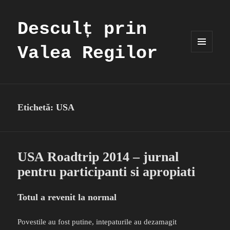
Desculț prin
Valea Regilor
MENIU
ȘI
WIDGET-
URI
Etichetă:
USA
USA Roadtrip 2014 – jurnal
pentru participanti si apropiati
Totul a revenit la normal
Povestile au fost putine, intepaturile au dezamagit