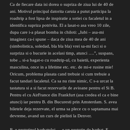
Ca de fiecare data isi dorea o supriza de ziua lui de 40 de
ani. Motivul principal datorita caruia a putut participa la
roadtrip a fost lipsa de inspiratie a sotiei cu facaletul in a
identifica supriza potrivita. El a lasat-o asa vreo 10 zile,
dupa care i-a plasat bomba in chiloti: „Iubi – asa-mi
imaginez ca-i spune – daca de ziua mea de 40 de ani
(simbolistica, soledad, bla bla bla) vrei sa-mi faci si o
surpriza si o bucurie in acelasi timp, atunci ….”, suspans,
tobe .. si-a bagat-o cu roadtrip-ul, cu baietii, experienta
masculina, once in a lifetime etc. etc. de mi-e rusine mie!
Oricum, problema plasata cand trebuie si cum trebuie a
facut tandari facaletul. Ca sa nu riste nimic, C s-a urcat la
tastatura si a si facut rezervarile de avioane pentru el Si B.
Pentru el cu AirFrance din Frankfurt (asa credea el ca e bine
atunci) iar pentru B. din Bucuresti prin Amsterdam. S. avea
biletele deja rezervate, el urma sa plece cu o saptamana mai
devreme, avand un curs de pielisti la Denver.
R. e prototipul barbatului … e un prototip de barbat. E