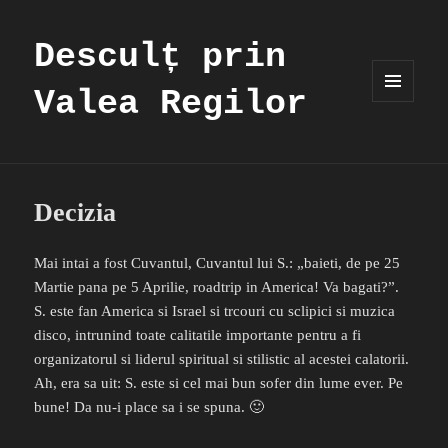
Desculț prin
Valea Regilor
MENIU
ȘI
WIDGET-
URI
Decizia
Mai intai a fost Cuvantul, Cuvantul lui S.: „baieti, de pe 25
Martie pana pe 5 Aprilie, roadtrip in America! Va bagati?”.
S. este fan America si Israel si trcouri cu sclipici si muzica
disco, intrunind toate calitatile importante pentru a fi
organizatorul si liderul spiritual si stilistic al acestei calatorii.
Ah, era sa uit: S. este si cel mai bun sofer din lume ever. Pe
bune! Da nu-i place sa i se spuna. 🙂