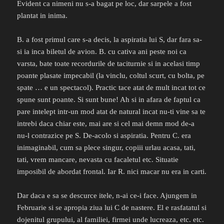
Evident ca nimeni nu s-a bagat pe loc, dar sarpele a fost
plantat in inima.
B. a fost primul care s-a decis, la aspiratia lui S, dar fara sa-
si ia inca biletul de avion. B. cu cativa ani peste noi ca
varsta, bate toate recordurile de taciturnie si in acelasi timp
poante plasate impecabil (la vinclu, coltul scurt, cu bolta, pe
spate … e un spectacol). Practic tace atat de mult incat tot ce
spune sunt poante. Si sunt bune! Ah si in afara de faptul ca
pare intelept intr-un mod atat de natural incat nu-ti vine sa te
intrebi daca chiar este, mai are si cel mai demn mod de-a
nu-l contrazice pe S. De-acolo si aspiratia. Pentru C. era
inimaginabil, cum sa plece singur, copiii urlau acasa, tati,
tati, vrem mancare, nevasta cu facaletul etc. Situatie
imposibil de abordat frontal. Iar R. nici macar nu era in carti.
Dar daca e sa se descurce itele, n-ai ce-i face. Ajungem in
Februarie si se apropia ziua lui C de nastere. El e rasfatatul si
dojenitul grupului, al familiei, firmei unde lucreaza, etc. etc.