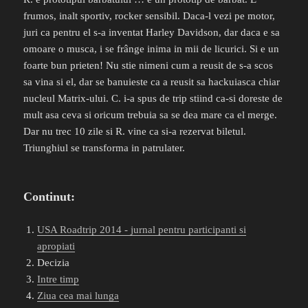
frumos, inalt sportiv, rocker sensibil. Daca-l vezi pe motor,
juri ca pentru el s-a inventat Harley Davidson, dar daca e sa
omoare o musca, i se frânge inima in mii de licurici. Si e un
foarte bun prieten! Nu stie nimeni cum a reusit de s-a scos
sa vina si el, dar se banuieste ca a reusit sa hackuiasca chiar
nucleul Matrix-ului. C. i-a spus de trip stiind ca-si doreste de
mult asa ceva si oricum trebuia sa se dea mare ca el merge.
Dar nu trec 10 zile si R. vine ca si-a rezervat biletul.
Triunghiul se transforma in patrulater.
Continut:
USA Roadtrip 2014 - jurnal pentru participanti si
apropiati
Decizia
Intre timp
Ziua cea mai lunga