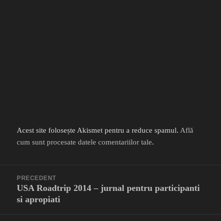
Acest site folosește Akismet pentru a reduce spamul.
Află
cum sunt procesate datele comentariilor tale
.
Navigare
PRECEDENT
în
USA Roadtrip 2014 – jurnal pentru participanti
Articolul
articole
si apropiati
anterior: