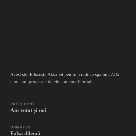
Acest site folosește Akismet pentru a reduce spamul.
Află
cum sunt procesate datele comentariilor tale
.
Navigare
PRECEDENT
în
Am votat și noi
Articolul
articole
anterior:
URMĂTOR
Falsa dilemă
Articolul