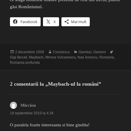
găsi Românismul.
Facebook
X
Mai mult
Publicat
Autor
Categorii
Etichete
2 decembrie 2009
Cioiulescu
Ganduri
,
Oameni
pe
Gigi Becali
,
Maybach
,
Mircea Vulcanescu
,
Nae Ionescu
,
Romania
,
Romania profunda
2 comentarii la „Maybach-ul la români”
Mircion
spune:
19 septembrie 2010 la 4:34
O paralela foarte interesanta si bine gindita!