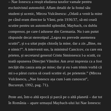
– Nae Ionescu a reușit eludarea taxelor vamale pentru
exclusivistul automobil. Aflam detalii de la fostul său
student și ucenic, Mircea Vulcănescu: „Odată a venit la mine
pe când eram director la Vămi, prin 1936/37, să-mi ceară
scutire pentru un automobil splendid, Maybach, cu dublu
compresor, pe care-l adusese din Germania. Nu i-am putut
răspunde decat stereotipul „Legea nu prevede asemenea
scutiri”, și s-a uitat puțin chiorâș la mine, dar a zis „Bine, nu
e nimic!”. A intervenit sus, la ministrul Cancicov, cu care era
prieten, și secretarul general Cristu Simionescu l-a scutit, cu
toată opunerea Direcției Vămilor. Am avut impresia ca a fost
necăjit din cauza asta pe mine; dar și eu i-am trimis vorbă că
mi s-a părut curios să ceară scutire el, pe prietenie.” (Mircea
Vulcănescu, „Nae Ionescu așa cum l-am cunoscut”,
București, 1992, pag. 71).
Peste ani, într-o altă epocă și parcă pe o altă planetă – dar tot
în România – apare urmașul Maybach-ului lui Nae Ionescu: