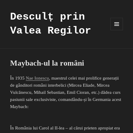
Desculț prin
Valea Regilor
MENIU
ȘI
WIDGET-
URI
Maybach-ul la români
În 1935
Nae Ionescu
, maestrul celei mai prolifice generații
de gânditori români interbelici (Mircea Eliade, Mircea
Vulcănescu, Mihail Sebastian, Emil Cioran, etc.) dădea curs
pasiunii sale exclusiviste, comandându-și în Germania acest
Maybach:
În România lui Carol al II-lea – al cărui prieten apropiat era