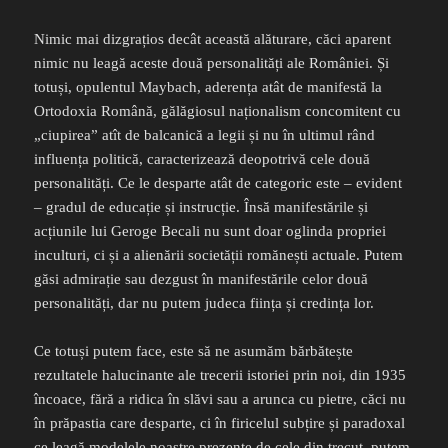
Nimic mai dizgrațios decât această alăturare, căci aparent
nimic nu leagă aceste două personalități ale României. Și
totuși, opulentul Maybach, aderența atât de manifestă la
Ortodoxia Română, gălăgiosul naționalism concomitent cu
„ciupirea” atît de balcanică a legii și nu în ultimul rând
influența politică, caracterizează deopotrivă cele două
personalități. Ce le desparte atât de categoric este – evident
– gradul de educație și instrucție. Însă manifestările și
acțiunile lui Geroge Becali nu sunt doar oglinda propriei
inculturi, ci și a alienării societății romănești actuale. Putem
găsi admirație sau dezgust în manifestările celor două
personalități, dar nu putem judeca ființa și credința lor.
Ce totuși putem face, este să ne asumăm bărbătește
rezultatele halucinante ale trecerii istoriei prin noi, din 1935
încoace, fără a ridica în slăvi sau a arunca cu pietre, căci nu
în prăpastia care desparte, ci în firicelul subțire și paradoxal
ce leagă modelele noastre prezente de cele din trecut, putem