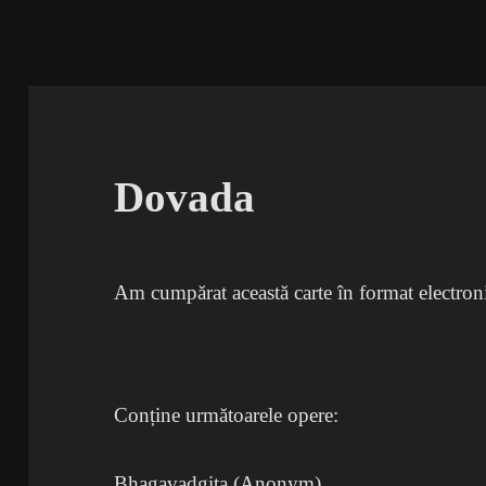
Dovada
Am cumpărat această carte în format electro
Conține următoarele opere:
Bhagavadgita (Anonym)