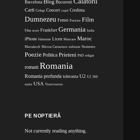
Calatorii
Blog
Barcelona
Bucuresti
Carti
Concert
Credinta
Colegi
copii
Dumnezeu
Film
Femei
Fericire
Germania
Frankfurt
Film scurt
India
Maroc
iPhone
Liceu
Islamism
Mancare
Marrakech
Mircea Cartarescu
nebunie
Nesimtire
Poezie
Prieteni
Politica
PSD
religie
Romania
romani
Romania profunda
U2
toleranta
U2 360
USA
unire
Vourvourou
PE NOPTIERĂ
Not currently reading anything.