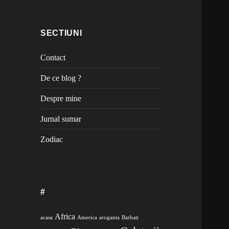
SECTIUNI
Contact
De ce blog ?
Despre mine
Jurnal sumar
Zodiac
#
Africa
acasa
America
aroganta
Barbati