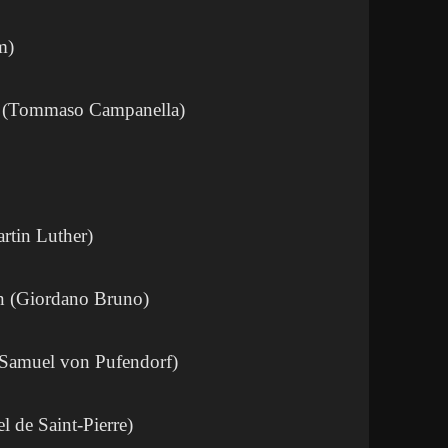
m)
at (Tommaso Campanella)
rtin Luther)
n (Giordano Bruno)
(Samuel von Pufendorf)
 de Saint-Pierre)