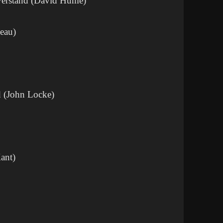
Verstand (David Hume)
seau)
d (John Locke)
ant)