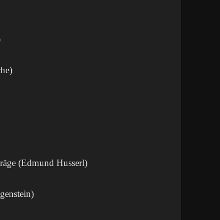
)
che)
rträge (Edmund Husserl)
genstein)