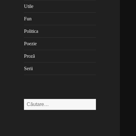
Utile
Fun
Politica
Poezie
Proză
Serii
Caută
după: