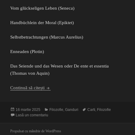
Vom glückseligen Leben (Seneca)
Handbüchlein der Moral (Epiktet)
Selbstbetrachtungen (Marcus Aurelius)
Enneaden (Plotin)
Das Seiende und das Wesen oder De ente et essentia
(Thomas von Aquin)
Dovada
Continuă să citești
Publicat
Categorii
Etichete
16 martie 2025
Filozofie
,
Ganduri
Carti
,
Filozofie
pe
la Dovada
Lasă un comentariu
Propulsat cu mândrie de WordPress