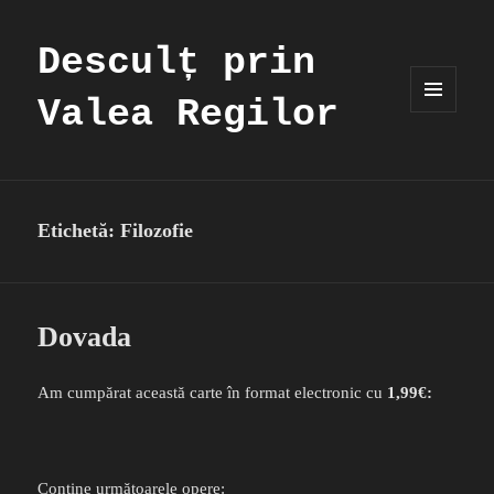
Desculț prin
Valea Regilor
MENIU
ȘI
WIDGET-
URI
Etichetă:
Filozofie
Dovada
Am cumpărat această carte în format electronic cu
1,99€:
Conține următoarele opere: