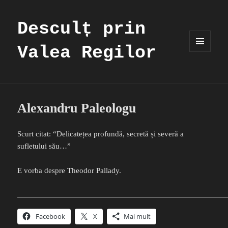
Desculț prin
Valea Regilor
MENIU
ȘI
WIDGET-
URI
Alexandru Paleologu
Scurt citat: “Delicatețea profundă, secretă și severă a
sufletului său…”
E vorba despre Theodor Pallady.
Facebook
X
Mai mult