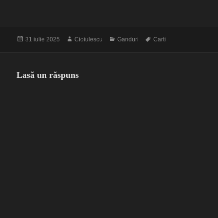
Publicat
Autor
Categorii
Etichete
31 iulie 2025
Cioiulescu
Ganduri
Carti
pe
Lasă un răspuns