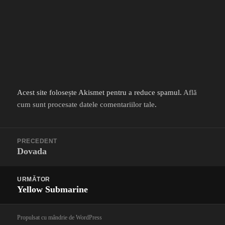
Acest site folosește Akismet pentru a reduce spamul.
Află
cum sunt procesate datele comentariilor tale
.
Navigare
PRECEDENT
în
Dovada
Articolul
articole
anterior:
URMĂTOR
Yellow Submarine
Articolul
următor:
Propulsat cu mândrie de WordPress