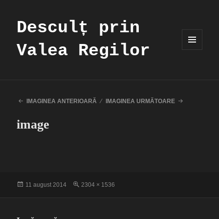
Desculț prin
Valea Regilor
MENIU
ȘI
WIDGET-
URI
IMAGINEA ANTERIOARĂ
IMAGINEA URMĂTOARE
image
Publicat
Dimensiune
11 august 2014
2304 × 1536
pe
completă