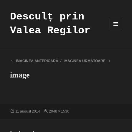
Desculț prin
Valea Regilor
MENIU
ȘI
WIDGET-
URI
IMAGINEA ANTERIOARĂ
IMAGINEA URMĂTOARE
image
Publicat
Dimensiune
11 august 2014
2048 × 1536
pe
completă