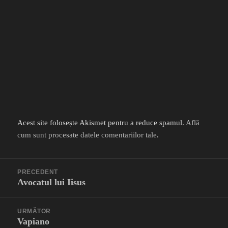
Acest site folosește Akismet pentru a reduce spamul.
Află
cum sunt procesate datele comentariilor tale
.
Navigare
PRECEDENT
în
Avocatul lui Iisus
Articolul
articole
anterior:
URMĂTOR
Vapiano
Articolul