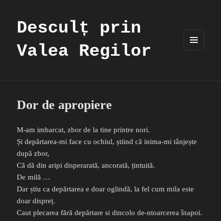
Desculț prin
Valea Regilor
MENIU
ȘI
WIDGET-
URI
Dor de apropiere
M-am imbarcat, zbor de la tine printre nori.
Și depărtarea-mi face cu ochiul, știind că inima-mi tânjește
după zbor,
Că dă din aripi disperarată, ancorată, țintuită.
De milă …
Dar știu ca depărtarea e doar oglindă, la fel cum mila este
doar dispreț.
Caut plecarea fără depărtare si dincolo de-ntoarcerea înapoi.