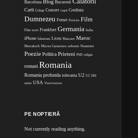
Calatorii
Blog
Barcelona
Bucuresti
Carti
Concert
Credinta
Colegi
copii
Dumnezeu
Film
Femei
Fericire
Germania
Frankfurt
Film scurt
India
Maroc
iPhone
Liceu
Islamism
Mancare
Marrakech
Mircea Cartarescu
nebunie
Nesimtire
Poezie
Prieteni
Politica
PSD
religie
Romania
romani
Romania profunda
U2
toleranta
U2 360
USA
unire
Vourvourou
PE NOPTIERĂ
Not currently reading anything.