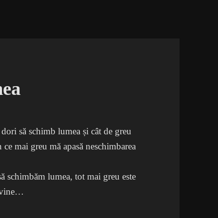
mea
 dori să schimb lumea și cât de greu
 în ce mai greu mă apasă neschimbarea
 să schimbăm lumea, tot mai greu este
o vine…