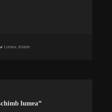
Etichete
Lumea
,
tristete
 schimb lumea”