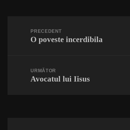
Navigare
în
PRECEDENT
O poveste incerdibila
articole
Articolul
anterior:
URMĂTOR
Avocatul lui Iisus
Articolul
următor: