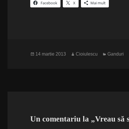
Facebook
X
Mai mult
Publicat
Autor
Categorii
14 martie 2013
Cioiulescu
Ganduri
pe
Un comentariu la „Vreau să