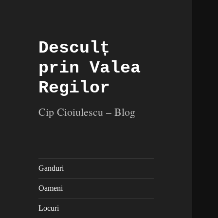
Desculț
prin Valea
Regilor
Cip Cioiulescu – Blog
Ganduri
Oameni
Locuri