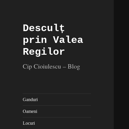
Desculț
prin Valea
Regilor
Cip Cioiulescu – Blog
Ganduri
Oameni
Locuri