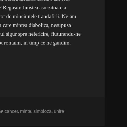
 Regasim linistea asurzitoare a
e tot de minciunele trandafirii. Ne-am
in care mintea diabolica, nesupusa
ul sigur spre nefericire, fluturandu-ne
 tot rontaim, in timp ce ne gandim.
Etichete
cancer
,
minte
,
simbioza
,
unire