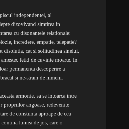
piscul independentei, al
telepte dizovlvand simtirea in
ntarea cu disonantele relationale:
lozie, incredere, empatie, telepatie?
 disolutia, cat si solitudinea sinelui,
, amestec fetid de cuvinte moarte. In
a doar permanenta descoperire a
racat si ne-strain de nimeni.
aceasta armonie, sa se intoarca intre
lor propriilor angoase, redevenite
tare de constiinta aproape de cea
a contina lumea de jos, care o