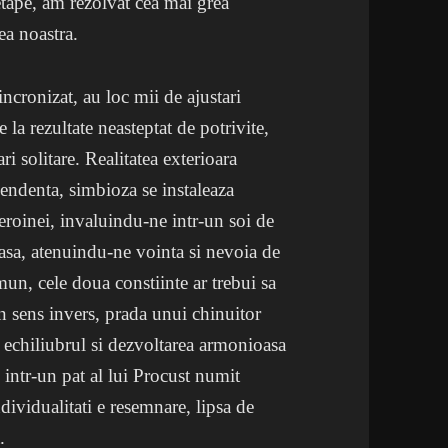
etape, am rezolvat cea mai grea
ea noastra.
sincronizat, au loc mii de ajustari
 la rezultate neasteptat de potrivite,
ri solitare. Realitatea exterioara
pendenta, simbioza se instaleaza
heroinei, invaluindu-ne intr-un soi de
oasa, atenuindu-ne vointa si nevoia de
un, cele doua constiinte ar trebui sa
n sens invers, prada unui chinuitor
 echiliubrul si dezvoltarea armonioasa
 intr-un pat al lui Procust numit
ndividualitati e resemnare, lipsa de
.