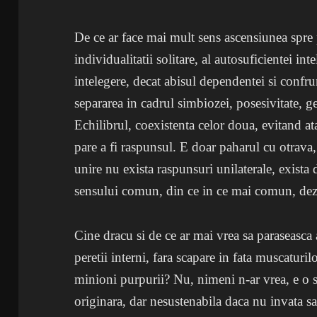
De ce ar face mai mult sens ascensiunea spre 
individualitatii solitare, al autosuficientei in
intelegere, decat abisul dependentei si confru
separarea in cadrul simbiozei, posesivitate, ge
Echilibrul, coexistenta celor doua, evitand atat
pare a fi raspunsul. E doar paharul cu otrava
unire nu exista raspunsuri unilaterale, exist
sensului comun, din ce in ce mai comun, dezb
Cine dracu si de ce ar mai vrea sa paraseasca 
peretii interni, fara scapare in fata muscaturi
minioni purpurii? Nu, nimeni n-ar vrea, e o s
originara, dar nesustenabila daca nu invata s