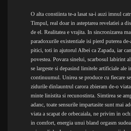
O alta constiinta te-a lasat sa-i auzi imnul catr
Timpul, real doar in asteptarea revelatiei a dis
de el. Realitatea e vrajita. In sincronizarea m
paradoxurile existentiale isi pierd puterea de
pitici, toti in ajutorul Albei ca Zapada, iar can
povestea. Povara sinelui, scarbosul labirint al
se largeste si depasind limitele artificiale ale 
continuumul. Unirea se produce cu fiecare sec
zidurile dinlauntrul carora zbieram de-o viata
minte linistita si recunostinta. Simtirea se am
adanc, toate sensurile impartasite sunt mai ad
viata a scapat de orbecaiala, ne privim in och
in comfort, energia unui bland orgasm sudeaza 