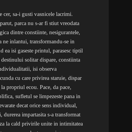
e cer, sa-i gusti vasnicele lacrimi.
parut, parca nu s-ar fi stiut vreodata
agica dintre constiinte, nesigurantele,
-a ne inlantui, transformandu-se in
d ea isi gaseste printul, parasesc tiptil
 destinului solitar dispare, constiinta
individualitatii, isi observa
unda cu care privirea staruie, dispar
 la propriul ecou. Pace, da pace,
plifica, sufletul se limpezeste pana in
evarate decat orice sens individual,
i, durerea impartasita s-a transformat
la cald privirile unite in intimitatea