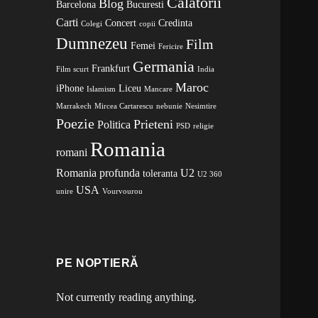
Calatorii
Blog
Barcelona
Bucuresti
Carti
Concert
Credinta
Colegi
copii
Dumnezeu
Film
Femei
Fericire
Germania
Frankfurt
Film scurt
India
Maroc
iPhone
Liceu
Islamism
Mancare
Marrakech
Mircea Cartarescu
nebunie
Nesimtire
Poezie
Prieteni
Politica
PSD
religie
Romania
romani
Romania profunda
U2
toleranta
U2 360
USA
unire
Vourvourou
PE NOPTIERĂ
Not currently reading anything.