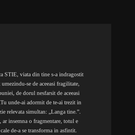
ca STIE, viata din tine s-a indragostit
t umezindu-se de aceeasi fragilitate,
buniei, de dorul nesfarsit de aceeasi
„Tu unde-ai adormit de te-ai trezit in
zie relevata simultan: „Langa tine.”.
n, ar insemna o fragmentare, totul e
cale de-a se transforma in asfintit.