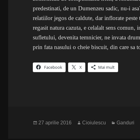
predestinati, de un Dumenzeu sadic, nu-i asa?
relatiilor jegos de caldute, dar inflorate pest
regasit natura cazuta, e celalalt sens comun, 
sufletului, devenita temnicier, ne invata drum
prin fata nasului o cheie biscuit, din care sa
Facebook
X
Mai mult
Publicat
Autor
Categorii
27 aprilie 2016
Cioiulescu
Ganduri
pe