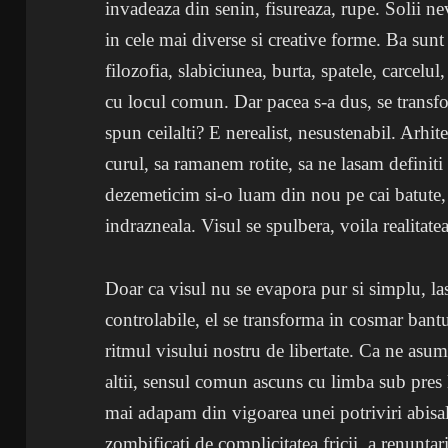
invadeaza din senin, fisureaza, rupe. Solii ne
in cele mai diverse si creative forme. Ba sunt c
filozofia, slabiciunea, burta, spatele, carcelu
cu locul comun. Dar pacea s-a dus, se transfor
spun ceilalti? E nerealist, nesustenabil. Arhi
curul, sa ramanem rotite, sa ne lasam definit
dezemeticim si-o luam din nou pe cai batute, s
indrazneala. Visul se spulbera, voila realitate
Doar ca visul nu se evapora pur si simplu, lasa
controlabile, el se transforma in cosmar bant
ritmul visului nostru de libertate. Ca ne as
altii, sensul comun ascuns cu limba sub pres
mai adapam din vigoarea unei potriviri abisa
zombificati de complicitatea fricii, a renuntari