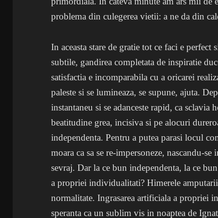
primordiala. In cateva minute am ars mii de 
problema din culegerea vietii: a ne da din cal
In aceasta stare de gratie tot ce faci e perfect 
subtile, gandirea completata de inspiratie duce
satisfactia e incomparabila cu a oricarei realiza
paleste si se lumineaza, se supune, ajuta. De
instantaneu si se adanceste rapid, ca sclavia 
beatitudine grea, incisiva si pe alocuri durer
independenta. Pentru a putea parasi locul com
moara ca sa se re-impersoneze, nascandu-se i
sevraj. Dar la ce bun independenta, la ce bun
a propriei individualitati? Himerele amputarii
normalitate. Ingrasarea artificiala a propriei i
speranta ca un sublim vis in noaptea de Ignat