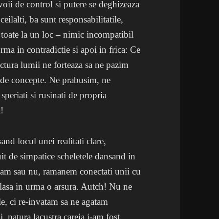
voii de control si putere se deghizeaza
eilalti, ba sunt responsabilitatile,
l, toate la un loc – nimic incompatibil
ma in contradictie si apoi in frica: Ce
tectura lumii ne forteaza sa ne pazim
i de concepte. Ne prabusim, ne
periati si rusinati de propria
a!
nd locul unei realitati clare,
uit de simpatice scheletele dansand in
umam sau nu, ramanem conectati unii cu
 lasa in urma o arsura. Autch! Nu ne
le, ci re-invatam sa ne agatam
i, natura lacustra careia i-am fost