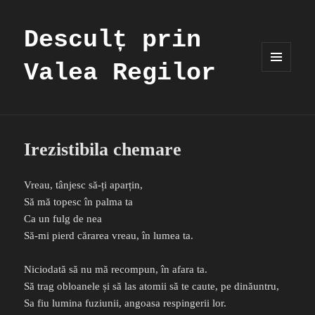
Desculț prin
Valea Regilor
MENIU
ȘI
WIDGET-
URI
Irezistibila chemare
Vreau, tânjesc să-ți aparțin,
Să mă topesc în palma ta
Ca un fulg de nea
Să-mi pierd cărarea vreau, în lumea ta.
Niciodată să nu mă recompun, în afara ta.
Să trag obloanele și să las atomii să te caute, pe dinăuntru,
Sa fiu lumina fuziunii, angoasa respingerii lor.