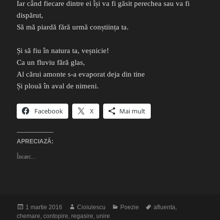
Iar când fiecare dintre ei își va fi găsit perechea sau va fi
dispărut,
Să mă piardă fără urmă conștiința ta.
Și să fiu în natura ta, veșnicie!
Ca un fluviu fără glas,
Al cărui amonte s-a evaporat deja din tine
Și plouă în aval de nimeni.
Facebook
X
Mai mult
APRECIAZĂ:
Încarc...
Publicat
Autor
Categorii
Etichete
1 martie 2016
Cioiulescu
Poezie
afluenta
,
pe
chemare
,
contopire
,
regasire
,
unire