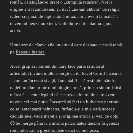
român, catalogând-o drept o „cumplită rătăcire”. Noi la
origine am fi zamolxieni și, dacâ „ne-am elibera” de religia
iudeo-creștină, de fapt străină nouă, am „reveni la matcă”,
devenind neozamolxieni. Unii dintre noi chiar au ajuns
acolo.
Urmăresc de câteva zile un articol care dezbate această temă
pe
Rețeaua literară
.
Acest grup sau curent din care face parte și autorul
articolului (având multe sinergii cu dl. Pavel Coruț) încearcă
– cum au încercat și alții, lamentabil – să restituie mândria
nației române printr-o mitologie eroică, printr-o simbolistică
măreață – neînțelegând că este exact lucrul de care avem
nevoie cel mai puțin. Încearcă să faci un bulversat nevrotic,
ce se lamentează neîncetat, furându-și a mia oară aceeași
căciulă să-și vadă măreția și originea eroică și vezi ce obții.
🙂 Se merge până la a afirma paternitatea dacilor în geneza
romanilor sau a grecilor. Este exact ce ne lipsea.