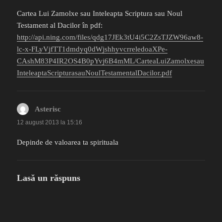
Cartea Lui Zamolxe sau Inteleapta Scriptura sau Noul
Testament al Dacilor în pdf:
http://api.ning.com/files/qdg17JEk3tU4i5C2ZsTJZW96aw8-
lc-x-FLyVjfTT1dmdyq0dWjshhyvcrreledoaXPe-
CAshM83P4IR2OS4B0pYvj6B4mML/CarteaLuiZamolxesau
InteleaptaScripturasauNoulTestamentalDacilor.pdf
Asterisc
spune:
12 august 2013 la 15:16
Depinde de valoarea ta spirituala
Lasă un răspuns