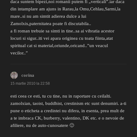
daca suntem bipezi,noi romanii putem fi „verticali”.iar daca
din intamplare am ajuns in Rarau,la Omu,Cehlau,Sarmi,la
mare..si nu am simtit adierea dulce a lui
Zamolxis,paternitatea poate fi discutabila..
a fi roman trebuie sa simti in tine..sa ai vibratia acestor
locuri si sigur..iti vei apara originea cu toata fiinta,atat
spiritual cat si material,oriunde,oricand..”un veacul
vecilor..”
corina
spune:
15 martie 2010 la 22:58
esti ceea ce esti, tu cu tine, nu in raportare cu ceilalti.
zamolxian, taoist, buddhist, crestinism etc sunt denumiri. a-ti
pune o eticheta a credintei nu difera, in esenta, prea mult de
a te imbraca CK, burberry, valentino, DK etc. e o nevoie de
afiliere, nu de auto-cunosatere 🙂