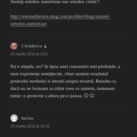
Sunteţi ortodox zamolxian sau ortodox cristic?
.
http://reteaualiterara.ning.com/profiles/blogs/sunteti-
ortodox-zamolxian
Cioiulescu
spune:
15 martie 2010 la 4:02
Pai e simplu, nu? In lipsa unei cunoasteri mai profunde, a
unei experiențe nemijlocite, chiar suntem rezultatul
proiectiei mediului si istoriei asupra noastră. Rezulta ca,
dacă nu ne hotaram sa trăim ceea ce suntem, ramanem
nimic: o proiectie a altora pe-o panza. 🙂 🙂
lucian
spune:
15 martie 2010 la 19:42