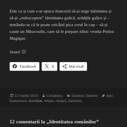
Este ca și cum s-ar apuca francezii să-și nege latinitatea și
să-și „redescopere” identitatea galică, zeitățile galice și –
temându-se că le poate oricând pica cerul în cap – să-și
caute un Miracoulix, care să le prepare zilnic vestita Potion
Magique.
Jesus! 🙂
Facebook
X
Mai mult
Publicat
Autor
Categorii
Etichete
12 martie 2010
Cioiulescu
Ganduri
,
Oameni
daci
,
pe
Dumnezeu
,
identitate
,
religie
,
romani
,
Zamolxis
12 comentarii la „Identitatea românilor”