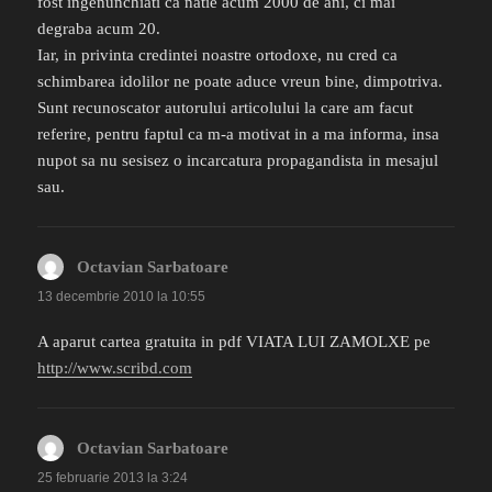
fost ingenunchiati ca natie acum 2000 de ani, ci mai
degraba acum 20.
Iar, in privinta credintei noastre ortodoxe, nu cred ca
schimbarea idolilor ne poate aduce vreun bine, dimpotriva.
Sunt recunoscator autorului articolului la care am facut
referire, pentru faptul ca m-a motivat in a ma informa, insa
nupot sa nu sesisez o incarcatura propagandista in mesajul
sau.
Octavian Sarbatoare
spune:
13 decembrie 2010 la 10:55
A aparut cartea gratuita in pdf VIATA LUI ZAMOLXE pe
http://www.scribd.com
Octavian Sarbatoare
spune:
25 februarie 2013 la 3:24