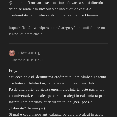
@lucian: a fi roman inseamna intr-adevar sa simti dincolo
de ce se arata. am inceput a aduna si eu dovezi ale
continuitatii poporului nostru in cartea marilor Oameni:
http://reflect2u.wordpress.com/category/sunt-unii-dintre-noi-
iar-noi-suntem-daci/
Cioiulescu
spune:
16 martie 2010 la 15:30
Emy,
esti ceea ce esti, denumirea credintei nu are nimic cu esenta
credintei sufletului tau, ramane denumirea unui club.
Pe de alta parte, conteaza enorm credinta ta, este pariul tau
cu universul, este calea pe care ti-o alegi in calatoria ta prin
infinit. Fara credinta, sufletul sta in loc (vezi poezia
„Liberate” de mai jos).
Si mai e ceva important: calauza pe care ti-o alegi in acele