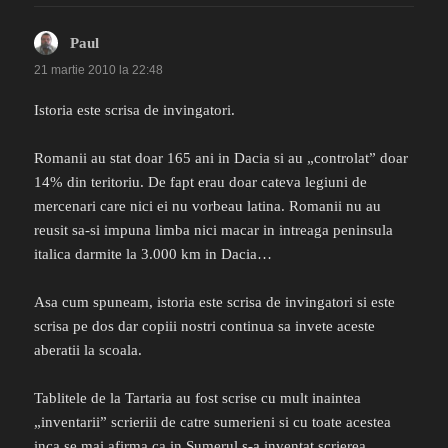
Paul
spune:
21 martie 2010 la 22:48
Istoria este scrisa de invingatori.
Romanii au stat doar 165 ani in Dacia si au „controlat” doar
14% din teritoriu. De fapt erau doar cateva legiuni de
mercenari care nici ei nu vorbeau latina. Romanii nu au
reusit sa-si impuna limba nici macar in intreaga peninsula
italica darmite la 3.000 km in Dacia…
Asa cum spuneam, istoria este scrisa de invingatori si este
scrisa pe dos dar copiii nostri continua sa invete aceste
aberatii la scoala.
Tablitele de la Tartaria au fost scrise cu mult inaintea
„inventarii” scrieriii de catre sumerieni si cu toate acestea
inca se mai afirma ca in Sumerul s-a inventat scrierea.