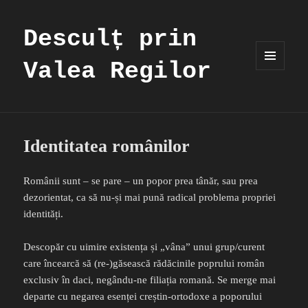
Desculț prin
Valea Regilor
MENIU
ȘI
WIDGET-
URI
Identitatea românilor
Românii sunt – se pare – un popor prea tânăr, sau prea
dezorientat, ca să nu-și mai pună radical problema propriei
identități.
Descopăr cu uimire existența și „vâna” unui grup/curent
care încearcă să (re-)găsească rădăcinile poprului român
exclusiv în daci, negându-ne filiația romană. Se merge mai
departe cu negarea esenței creștin-ortodoxe a poporului