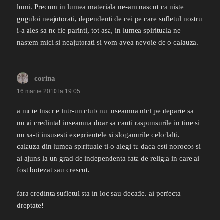
lumi. Precum in lumea materiala ne-am nascut ca niste
guguloi neajutorati, dependenti de cei pe care sufletul nostru
i-a ales sa ne fie parinti, tot asa, in lumea spirituala ne
nastem mici si neajutorati si vom avea nevoie de o calauza.
corina
spune:
16 martie 2010 la 19:05
a nu te inscrie intr-un club nu inseamna nici pe departe sa
nu ai credinta! inseamna doar sa cauti raspunsurile in tine si
nu sa-ti insusesti exeprientele si sloganurile celorlalti.
calauza din lumea spirituale ti-o alegi tu daca esti norocos si
ai ajuns la un grad de independenta fata de religia in care ai
fost botezat sau crescut.
fara credinta sufletul sta in loc sau decade. ai perfecta
dreptate!