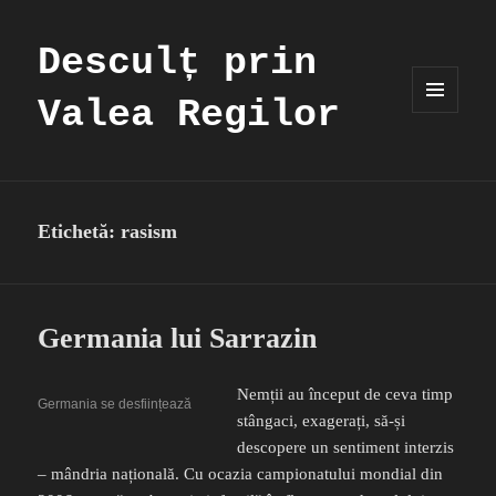
Desculț prin
Valea Regilor
MENIU
ȘI
WIDGET-
URI
Etichetă:
rasism
Germania lui Sarrazin
Nemții au început de ceva timp
Germania se desființează
stângaci, exagerați, să-și
descopere un sentiment interzis
– mândria națională. Cu ocazia campionatului mondial din