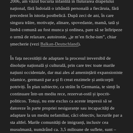
2006, am văzut bucuria infantilă în fluturarea drapelului
național, fără îndoială o izbândă personală a fiecăruia, fără
precedent în istoria postbelică. După zeci de ani, în care
singura trăire, motivație, alinare, spovedanie, mamă, tată și
limbă comună au fost munca și ordinea, pare să se înfiripeze
o urmă de relaxare, autoironie, „je m’en fiche-ism”, chiar
șmecherie (vezi
Balkan-Deutschland
).
În fața necesității de adaptare la procesul ireversibil de
disoluție națională și culturală, prin care trec toate marile
națiuni occidentale, dar mai ales al amenințării expansioniste
islamice, germanii par a-și fi creat enzimele și anticorpii
potriviți. În plan subiectiv, ca străin în Germania, te simți în
continuare într-un mediu rece, rezervat-ostil și ipocrit-
politicos. Totuși, nu este exclus ca aceste impresii să se
datoreze în parte propriei nesiguranțe sau incapacități de
adaptare la un mediu nefamiliar, căci obiectiv, lucrurile par a
sta altfel. Marile comunități de imigranți, inclusiv cea
musulmană, numărând ca. 3,5 milioane de suflete, sunt –