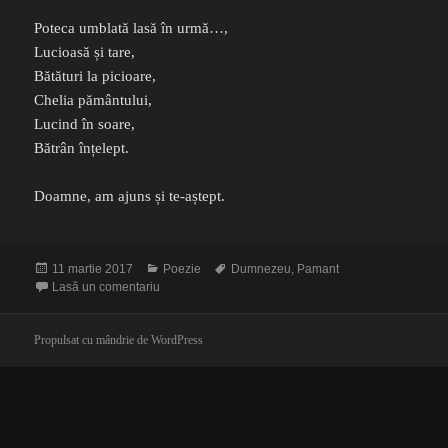
Poteca umblată lasă în urmă…,
Lucioasă și tare,
Bătături la picioare,
Chelia pământului,
Lucind în soare,
Bătrân înțelept.
Doamne, am ajuns și te-aștept.
Publicat
Categorii
Etichete
11 martie 2017
Poezie
Dumnezeu
,
Pamant
pe
la Poteca
Lasă un comentariu
Propulsat cu mândrie de WordPress