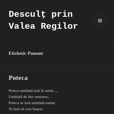
Desculț prin
Valea Regilor
MENIU
ȘI
WIDGET-
URI
Etichetă:
Pamant
Poteca
Poteca umblată lasă în urmă…,
Umblată de fier omenesc,
Poteca se lasă umblată-nainte
Te lasă să vezi înapoi.