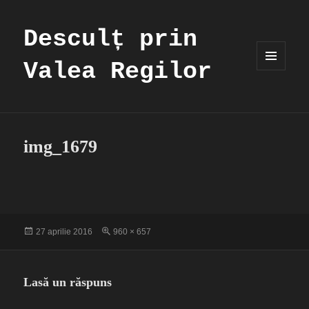
Desculț prin
Valea Regilor
MENIU
ȘI
WIDGET-
URI
img_1679
Publicat
Dimensiune
27 aprilie 2016
960 × 657
pe
completă
Lasă un răspuns