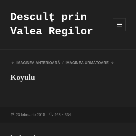
Desculț prin
Valea Regilor
MENIU
ȘI
WIDGET-
URI
IMAGINEA ANTERIOARĂ
IMAGINEA URMĂTOARE
Koyulu
Publicat
Dimensiune
23 februarie 2015
468 × 334
pe
completă