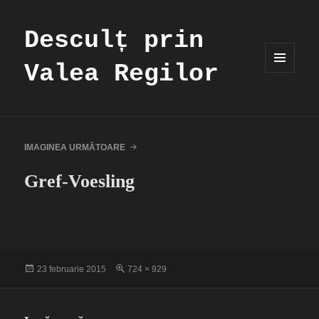
Desculț prin
Valea Regilor
MENIU
ȘI
WIDGET-
URI
IMAGINEA URMĂTOARE
Gref-Voesling
Publicat
Dimensiune
23 februarie 2015
724 × 929
pe
completă