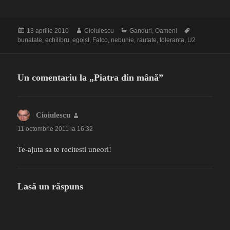
Publicat
Autor
Categorii
Etichete
13 aprilie 2010
Cioiulescu
Ganduri
,
Oameni
pe
bunatate
,
echilibru
,
egoist
,
Falco
,
nebunie
,
rautate
,
toleranta
,
U2
Un comentariu la „Piatra din mână”
Cioiulescu
spune:
11 octombrie 2011 la 16:32
Te-ajuta sa te recitesti uneori!
Lasă un răspuns