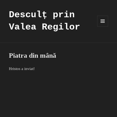
Desculț prin
Valea Regilor
MENIU
ȘI
WIDGET-
URI
Piatra din mână
Hristos a inviat!