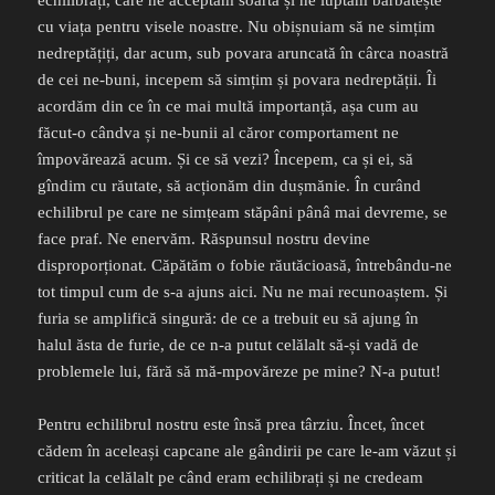
echilibrați, care ne acceptăm soarta și ne luptăm bărbătește
cu viața pentru visele noastre. Nu obișnuiam să ne simțim
nedreptățiți, dar acum, sub povara aruncată în cârca noastră
de cei ne-buni, incepem să simțim și povara nedreptății. Îi
acordăm din ce în ce mai multă importanță, așa cum au
făcut-o cândva și ne-bunii al căror comportament ne
împovărează acum. Și ce să vezi? Începem, ca și ei, să
gîndim cu răutate, să acționăm din dușmănie. În curând
echilibrul pe care ne simțeam stăpâni pânâ mai devreme, se
face praf. Ne enervăm. Răspunsul nostru devine
disproporționat. Căpătăm o fobie răutăcioasă, întrebându-ne
tot timpul cum de s-a ajuns aici. Nu ne mai recunoaștem. Și
furia se amplifică singură: de ce a trebuit eu să ajung în
halul ăsta de furie, de ce n-a putut celălalt să-și vadă de
problemele lui, fără să mă-mpovăreze pe mine? N-a putut!
Pentru echilibrul nostru este însă prea târziu. Încet, încet
cădem în aceleași capcane ale gândirii pe care le-am văzut și
criticat la celălalt pe când eram echilibrați și ne credeam