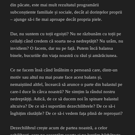
din păcate, este mai mult rezultatul programării
subconștiente familiale și sociale, decât al dorințelor proprii
– ajunge să-i fie mai aproape decât propria piele.
Dar, nu suntem cu toții egoiști? Nu ne răzbunăm cu toții pe
ceilalți când credem că soarta ne-a nedreptățit? Nu urâm, nu
invidiem? O facem, dar nu pe față. Putem încă balansa
binele, bucuriile din viața noastră cu răul și amărăciunea.
Ce ne facem însă când întâlnim o persoană care, dintr-un
motiv sau altul nu mai poate face acest balans și,
nemaiștiind altfel, încearcă să arunce o parte din balastul pe
care-l duce în cârca noastră? Ne simțim la rândul nostru
nedreptățiți. Adică, de ce să ducem noi în spinare balastul
altcuiva? De ce să-i suportăm dezechilibrele? De ce să-i
înghițim răutățile? De ce să-i vedem fața plină de reproșuri?
Dezechilibrul crește acum de partea noastră, a celor