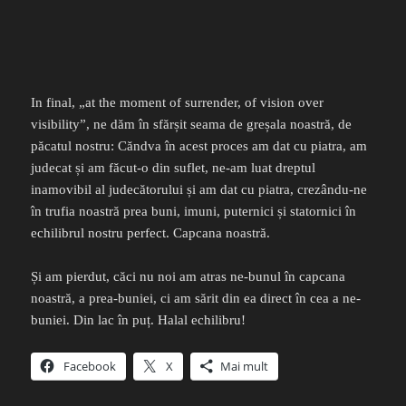
In final, „at the moment of surrender, of vision over
visibility”, ne dăm în sfărșit seama de greșala noastră, de
păcatul nostru: Căndva în acest proces am dat cu piatra, am
judecat și am făcut-o din suflet, ne-am luat dreptul
inamovibil al judecătorului și am dat cu piatra, crezându-ne
în trufia noastră prea buni, imuni, puternici și statornici în
echilibrul nostru perfect. Capcana noastră.
Și am pierdut, căci nu noi am atras ne-bunul în capcana
noastră, a prea-buniei, ci am sărit din ea direct în cea a ne-
buniei. Din lac în puț. Halal echilibru!
Facebook
X
Mai mult