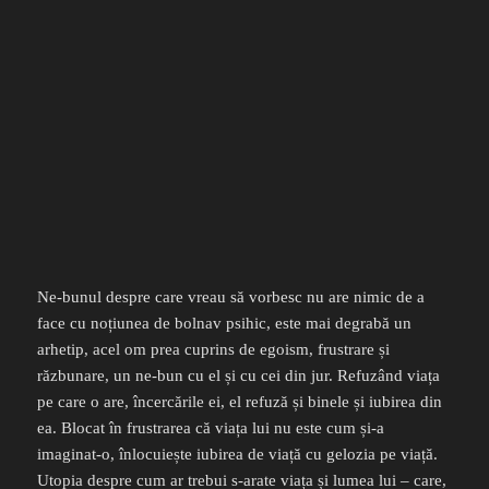
Ne-bunul despre care vreau să vorbesc nu are nimic de a
face cu noțiunea de bolnav psihic, este mai degrabă un
arhetip, acel om prea cuprins de egoism, frustrare și
răzbunare, un ne-bun cu el și cu cei din jur. Refuzând viața
pe care o are, încercările ei, el refuză și binele și iubirea din
ea. Blocat în frustrarea că viața lui nu este cum și-a
imaginat-o, înlocuiește iubirea de viață cu gelozia pe viață.
Utopia despre cum ar trebui s-arate viața și lumea lui – care,