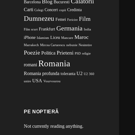
Calatorii
Blog
Barcelona
Bucuresti
Carti
Concert
Credinta
Colegi
copii
Dumnezeu
Film
Femei
Fericire
Germania
Frankfurt
Film scurt
India
Maroc
iPhone
Liceu
Islamism
Mancare
Marrakech
Mircea Cartarescu
nebunie
Nesimtire
Poezie
Prieteni
Politica
PSD
religie
Romania
romani
Romania profunda
U2
toleranta
U2 360
USA
unire
Vourvourou
PE NOPTIERĂ
Not currently reading anything.