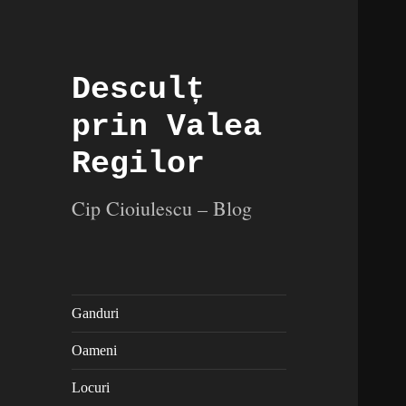
Desculț
prin Valea
Regilor
Cip Cioiulescu – Blog
Ganduri
Oameni
Locuri