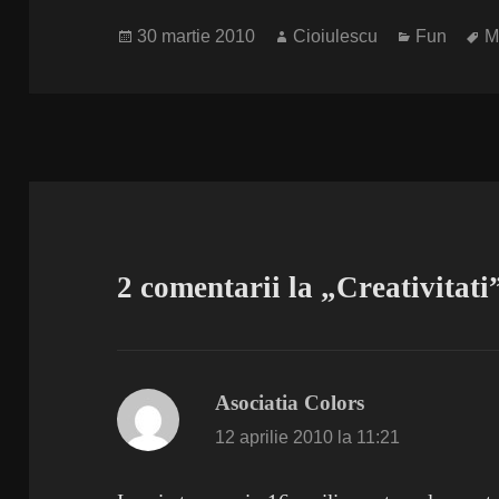
Publicat
Autor
Categorii
E
30 martie 2010
Cioiulescu
Fun
M
pe
2 comentarii la „Creativitati
Asociatia Colors
spune:
12 aprilie 2010 la 11:21