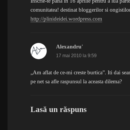
Inscrie-te pana in 16 aprilie pentru a lua part
comunitatea! destinat bloggerilor si ongistil
http://plinideidei.wordpress.com
Alexandru'
spune:
17 mai 2010 la 9:59
„Am aflat de ce-mi creste burtica”. Iti dai seam
pe net sa afle raspunsul la aceasta dilema?
Lasă un răspuns