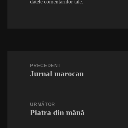
datele comentariilor tale
.
Navigare
în
PRECEDENT
Jurnal marocan
articole
Articolul
anterior:
URMĂTOR
Piatra din mână
Articolul
următor: