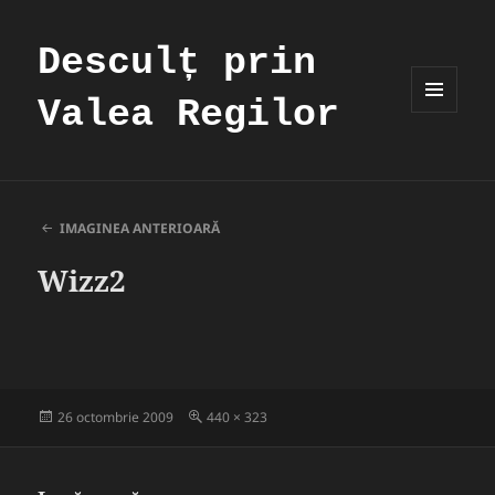
Desculț prin
Valea Regilor
MENIU
ȘI
WIDGET-
URI
IMAGINEA ANTERIOARĂ
Wizz2
Publicat
Dimensiune
26 octombrie 2009
440 × 323
pe
completă