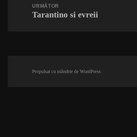
URMĂTOR
Tarantino si evreii
Articolul
următor:
Propulsat cu mândrie de WordPress