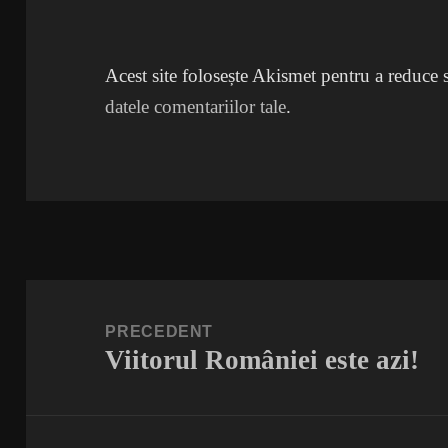
Acest site folosește Akismet pentru a reduce
datele comentariilor tale
.
Navigare
în
PRECEDENT
Viitorul României este azi!
articole
Articolul
anterior: