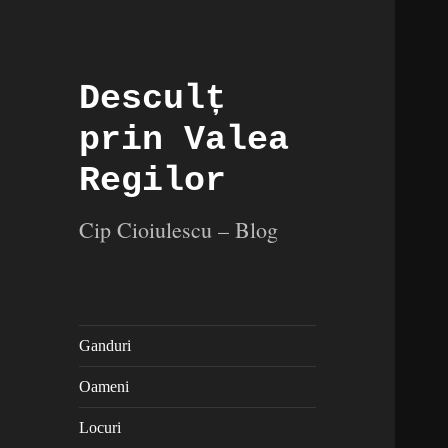
Desculț
prin Valea
Regilor
Cip Cioiulescu – Blog
Ganduri
Oameni
Locuri