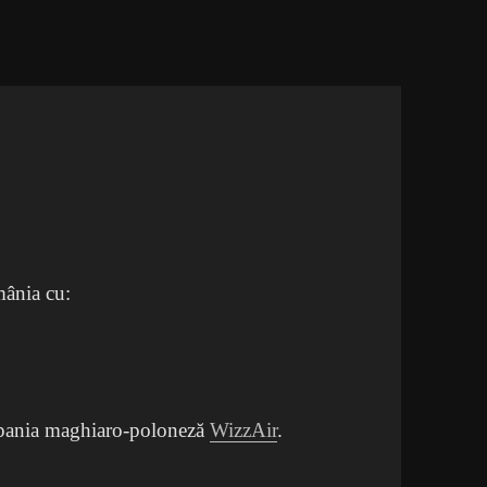
mânia cu:
ompania maghiaro-poloneză
WizzAir
.