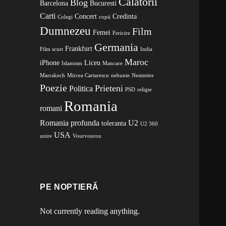
Calatorii
Blog
Barcelona
Bucuresti
Carti
Concert
Credinta
Colegi
copii
Dumnezeu
Film
Femei
Fericire
Germania
Frankfurt
Film scurt
India
Maroc
iPhone
Liceu
Islamism
Mancare
Marrakech
Mircea Cartarescu
nebunie
Nesimtire
Poezie
Prieteni
Politica
PSD
religie
Romania
romani
Romania profunda
U2
toleranta
U2 360
USA
unire
Vourvourou
PE NOPTIERĂ
Not currently reading anything.