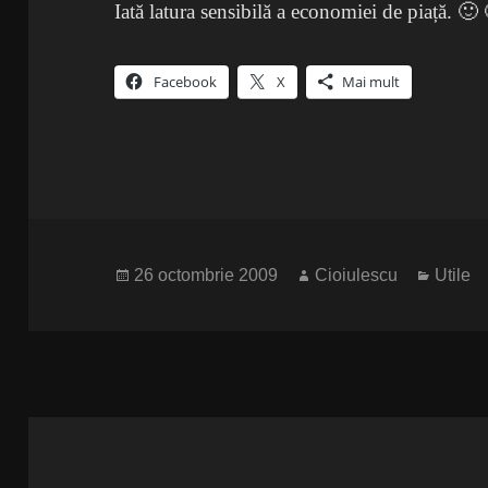
Iată latura sensibilă a economiei de piață. 🙂
Facebook
X
Mai mult
Publicat
Autor
Catego
26 octombrie 2009
Cioiulescu
Utile
pe