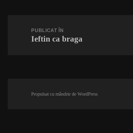
Navigare
în
PUBLICAT ÎN
Ieftin ca braga
articole
Propulsat cu mândrie de WordPress