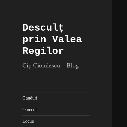
Desculț
prin Valea
Regilor
Cip Cioiulescu – Blog
Ganduri
Oameni
Locuri