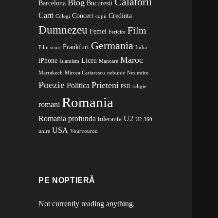
Calatorii
Blog
Barcelona
Bucuresti
Carti
Concert
Credinta
Colegi
copii
Dumnezeu
Film
Femei
Fericire
Germania
Frankfurt
Film scurt
India
Maroc
iPhone
Liceu
Islamism
Mancare
Marrakech
Mircea Cartarescu
nebunie
Nesimtire
Poezie
Prieteni
Politica
PSD
religie
Romania
romani
Romania profunda
U2
toleranta
U2 360
USA
unire
Vourvourou
PE NOPTIERĂ
Not currently reading anything.