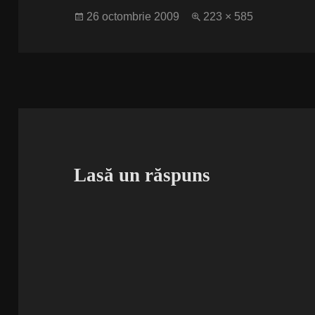
Publicat
Dimensiune
26 octombrie 2009
223 × 585
pe
completă
Lasă un răspuns