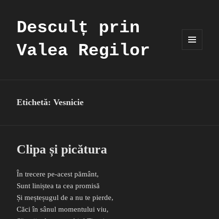
Desculț prin
Valea Regilor
MENIU
ȘI
WIDGET-
URI
Etichetă:
Vesnicie
Clipa și picătura
În trecere pe-acest pământ,
Sunt liniștea ta cea promisă
Și meșteșugul de a nu te pierde,
Căci în sânul momentului viu,