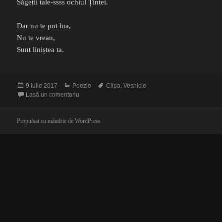
Săgeții tale-ssss ochiul Țintei.
Dar nu te pot lua,
Nu te vreau,
Sunt liniștea ta.
Publicat
Categorii
Etichete
9 iulie 2017
Poezie
Clipa
,
Vesnicie
pe
la Clipa și picătura
Lasă un comentariu
Propulsat cu mândrie de WordPress