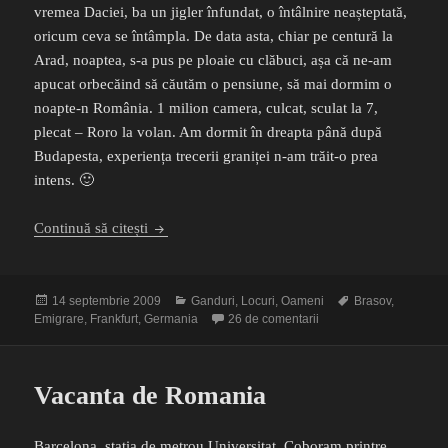
vremea Daciei, ba un jigler înfundat, o întâlnire neașteptată,
oricum ceva se întâmpla. De data asta, chiar pe centură la
Arad, noaptea, s-a pus pe ploaie cu clăbuci, așa că ne-am
apucat orbecăind să căutăm o pensiune, să mai dormim o
noapte-n România. 1 milion camera, culcat, sculat la 7,
plecat – Roro la volan. Am dormit în dreapta până după
Budapesta, experiența trecerii graniței n-am trăit-o prea
intens. 🙂
Frankfurt, din nou
Continuă să citești
Publicat
Categorii
Etichete
14 septembrie 2009
Ganduri
,
Locuri
,
Oameni
Brasov
,
pe
la Frankfurt, din nou
Emigrare
,
Frankfurt
,
Germania
26 de comentarii
Vacanta de Romania
Barcelona, statia de metrou Universitat. Coboram printre