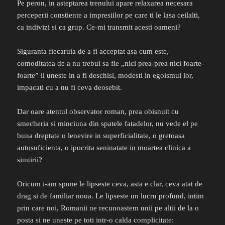
Pe peron, in asteptarea trenului apare relaxarea necesara
perceperii constiente a impresiilor pe care ti le lasa ceilalti,
ca indivizi si ca grup. Ce-mi transmit acesti oameni?
Siguranta fiecaruia de a fi acceptat asa cum este,
comoditatea de a nu trebui sa fie „nici prea-prea nici foarte-
foarte” ii uneste in a fi deschisi, modesti in egoismul lor,
impacati cu a nu fi ceva deosebit.
Dar oare atentul observator roman, prea obisnuit cu
smecheria si minciuna din spatele fatadelor, nu vede el pe
buna dreptate o lenevire in superficialitate, o gretoasa
autosuficienta, o ipocrita seninatate in moartea clinica a
simtirii?
Oricum i-am spune le lipseste ceva, asta e clar, ceva atat de
drag si de familiar noua. Le lipseste un lucru profund, intim
prin care noi, Romanii ne recunoastem unii pe altii de la o
posta si ne uneste pe toti intr-o calda complicitate: