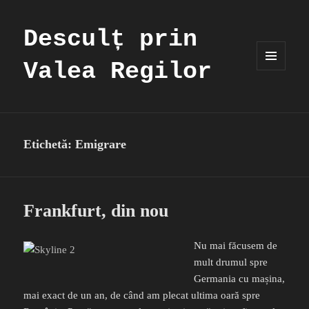
Desculț prin
Valea Regilor
MENIU
ȘI
WIDGET-
URI
Etichetă:
Emigrare
Frankfurt, din nou
Nu mai făcusem de
mult drumul spre
Germania cu mașina,
mai exact de un an, de când am plecat ultima oară spre