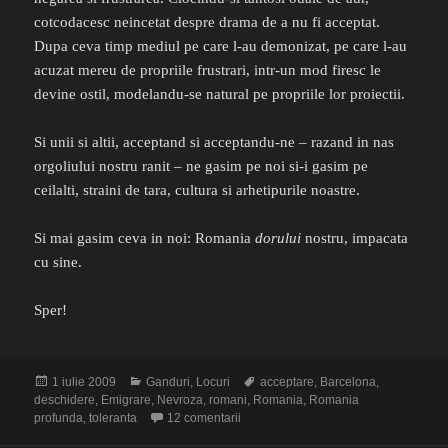
cotcodacesc neincetat despre drama de a nu fi acceptat.
Dupa ceva timp mediul pe care l-au demonizat, pe care l-au
acuzat mereu de propriile frustrari, intr-un mod firesc le
devine ostil, modelandu-se natural pe propriile lor proiectii.
Si unii si altii, acceptand si acceptandu-ne – razand in nas
orgoliului nostru ranit – ne gasim pe noi si-i gasim pe
ceilalti, straini de tara, cultura si arhetipurile noastre.
Si mai gasim ceva in noi: Romania
dorului
nostru, impacata
cu sine.
Sper!
Publicat
Categorii
Etichete
1 iulie 2009
Ganduri
,
Locuri
acceptare
,
Barcelona
,
pe
deschidere
,
Emigrare
,
Nevroza
,
romani
,
Romania
,
Romania
la Vacanta de Romania
profunda
,
toleranta
12 comentarii