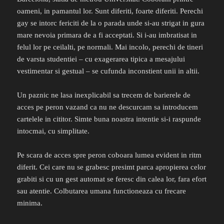
oameni, in pamantul lor. Sunt diferiti, foarte diferiti. Perechi
gay se intorc fericiti de la o parada unde si-au strigat in gura
mare nevoia primara de a fi acceptati. Si i-au imbratisat in
felul lor pe ceilalti, pe normali. Mai incolo, perechi de tineri
de varsta studentiei – cu exagerarea tipica a mesajului
vestimentar si gestual – se cufunda inconstient unii in altii.
Un paznic ne lasa inexplicabil sa trecem de barierele de
acces pe peron vazand ca nu ne descurcam sa introducem
cartelele in cititor. Simte buna noastra intentie si-i raspunde
intocmai, cu simplitate.
Pe scara de acces spre peron coboara lumea evident in ritm
diferit. Cei care nu se grabesc presimt parca apropierea celor
grabiti si cu un gest automat se feresc din calea lor, fara efort
sau atentie. Colbutarea umana functioneaza cu frecare
minima.