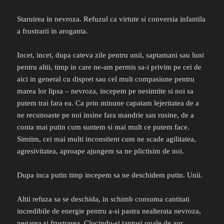
Staruirea in nevroza. Refuzul ca virtute si conversia infantila
a frustrarii in aroganta.
Incet, incet, dupa cateva zile pentru unii, saptamani sau luni
pentru altii, timp in care ne-am permis sa-i privim pe cei de
aici in general cu dispret sau cel mult compasiune pentru
marea lor lipsa – nevroza, incepem pe nesimtite si noi sa
putem trai fara ea. Ca prin minune capatam lejeritatea de a
ne recunoaste pe noi insine fara mandrie sau rusine, de a
conta mai putin cum suntem si mai mult ce putem face.
Simtim, cei mai multi inconstient cum ne scade agilitatea,
agresivitatea, aproape ajungem sa ne plictisim de noi.
Dupa inca putin timp incepem sa ne deschidem putin. Unii.
Altii refuza sa se deschida, in schimb consuma cantitati
incredibile de energie pentru a-si pastra nealterata nevroza,
negarea si frustrarea. Clocindu-si tantosi ouale de aur,