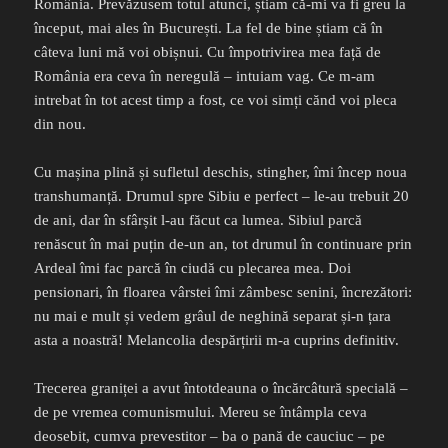
România. Prevăzusem totul atunci, știam că-mi va fi greu la
început, mai ales în București. La fel de bine știam că în
câteva luni mă voi obișnui. Cu împotrivirea mea față de
România era ceva în neregulă – intuiam vag. Ce m-am
intrebat în tot acest timp a fost, ce voi simți cănd voi pleca
din nou.
Cu mașina plină și sufletul deschis, stingher, îmi încep noua
transhumanță. Drumul spre Sibiu e perfect – le-au trebuit 20
de ani, dar în sfârșit l-au făcut ca lumea. Sibiul parcă
renăscut în mai puțin de-un an, tot drumul în continuare prin
Ardeal îmi fac parcă în ciudă cu plecarea mea. Doi
pensionari, în floarea vârstei îmi zâmbesc senini, încrezători:
nu mai e mult și vedem grâul de neghină separat și-n țara
asta a noastră! Melancolia despărțirii m-a cuprins definitiv.
Trecerea graniței a avut întotdeauna o încărcâtură specială –
de pe vremea comunismului. Mereu se întâmpla ceva
deosebit, cumva prevestitor – ba o pană de cauciuc – pe