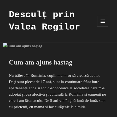
Desculț prin
Valea Regilor
MENIU
ȘI
WIDGET-
URI
Cum am ajuns haștag
Nu trăiesc în România, copiii mei n-or să crească acolo.
Deși sunt plecat de 17 ani, sunt în continuare frânt între
apartenența etică și socio-economică la societatea care m-a
adoptat și cea afectivă și culturală la România și oamenii pe
care i-am lăsat acolo. De 5 ani vin în țară lună de lună, stau
cu prietenii, cu mama și fac curățenie la cimitir.