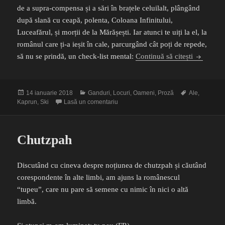
de a supra-compensa și a sări în brațele celuilalt, plângând
după slană cu ceapă, polenta, Coloana Infinitului,
Luceafărul, și morții de la Mărășești. Iar atunci te uiți la el, la
românul care ți-a ieșit în cale, parcurgând cât poți de repede,
Spyder
să nu se prindă, un check-list mental:
Continuă să citești
Publicat
Categorii
Etichete
14 ianuarie 2018
Ganduri
,
Locuri
,
Oameni
,
Proză
Ale
,
pe
la Spyder
Kaprun
,
Ski
Lasă un comentariu
Chutzpah
Discutând cu cineva despre noțiunea de chutzpah și căutând
corespondente în alte limbi, am ajuns la românescul
“tupeu”, care nu pare să semene cu nimic în nici o altă
limbă.