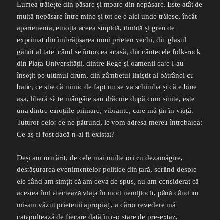
Lumea trăiește din păsare și moare din nepăsare. Este atât de
multă nepăsare între mine și tot ce e aici unde trăiesc, încât
apartenența, emoția aceea stupidă, timidă și greu de
exprimat din îmbrățișarea unui prieten vechi, din glasul
gâtuit al tatei când se întorcea acasă, din cântecele folk-rock
din Piața Universității, dintre Rege și oamenii care l-au
însoțit pe ultimul drum, din zâmbetul liniștit al bătrânei cu
batic, ce știe că nimic de fapt nu se va schimba și că e bine
așa, liberă să te mângâie sau drăcuie după cum simte, este
una dintre emoțiile primare, vibrante, care mă țin în viață.
Tuturor celor ce ne pătrund, le vom adresa mereu întrebarea:
Ce-aș fi fost dacă n-ai fi existat?
Deși am urmărit, de cele mai multe ori cu dezamăgire,
desfășurarea evenimentelor politice din țară, scriind despre
ele când am simțit că am ceva de spus, nu am considerat că
acestea îmi afectează viața în mod nemijlocit, până când nu
mi-am văzut prietenii apropiați, a căror revedere mă
catapultează de fiecare dată într-o stare de pre-extaz,