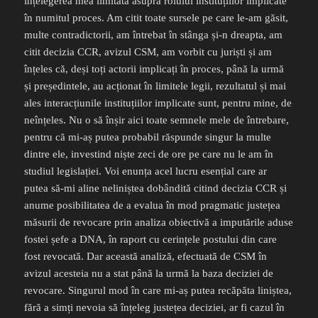
înțelegerea mea limitată asupra rolului instituțiilor implicate
în numitul proces. Am citit toate sursele pe care le-am găsit,
multe contradictorii, am întrebat în stânga și-n dreapta, am
citit decizia CCR, avizul CSM, am vorbit cu juriști și am
înțeles că, deși toți actorii implicați în proces, până la urmă
și președintele, au acționat în limitele legii, rezultatul și mai
ales interacțiunile instituțiilor implicate sunt, pentru mine, de
neînțeles. Nu o să înșir aici toate semnele mele de întrebare,
pentru că mi-aș putea probabil răspunde singur la multe
dintre ele, investind niște zeci de ore pe care nu le am în
studiul legislației. Voi enunța acel lucru esențial care ar
putea să-mi aline neliniștea dobândită citind decizia CCR și
anume posibilitatea de a evalua în mod pragmatic justețea
măsurii de revocare prin analiza obiectivă a imputările aduse
fostei șefe a DNA, în raport cu cerințele postului din care
fost revocată. Dar această analiză, efectuată de CSM în
avizul acesteia nu a stat până la urmă la baza deciziei de
revocare. Singurul mod în care mi-aș putea recăpăta liniștea,
fără a simți nevoia să înțeleg justețea deciziei, ar fi cazul în