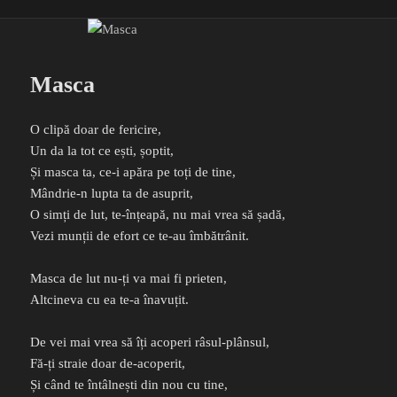
Masca
O clipă doar de fericire,
Un da la tot ce ești, șoptit,
Și masca ta, ce-i apăra pe toți de tine,
Mândrie-n lupta ta de asuprit,
O simți de lut, te-înțeapă, nu mai vrea să șadă,
Vezi munții de efort ce te-au îmbătrânit.
Masca de lut nu-ți va mai fi prieten,
Altcineva cu ea te-a înavuțit.
De vei mai vrea să îți acoperi râsul-plânsul,
Fă-ți straie doar de-acoperit,
Și când te întâlnești din nou cu tine,