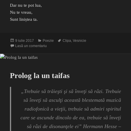
Dar nu te pot lua,
Nu te vreau,
Sunt liniștea ta.
Publicat
Categorii
Etichete
9 iulie 2017
Poezie
Clipa
,
Vesnicie
pe
la Clipa și picătura
Lasă un comentariu
Prolog la un taifas
„Trebuie să trăieşti şi să înveţi să râzi. Trebuie
să înveţi să asculţi această blestemată muzică
radiofonică a vieţii, trebuie să admiri spiritul
care se ascunde dincolo de ea, trebuie să înveţi
să râzi de disonanţele ei” Hermann Hesse –