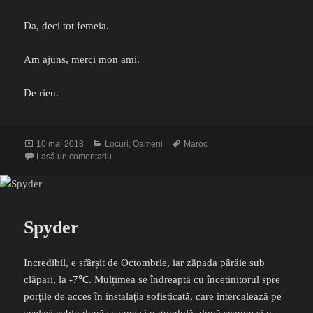
Da, deci tot femeia.
Am ajuns, merci mon ami.
De rien.
Publicat
Categorii
Etichete
10 mai 2018
Locuri
,
Oameni
Maroc
pe
la Micile bucurii sunt marile bucurii
Lasă un comentariu
Spyder
Incredibil, e sfârșit de Octombrie, iar zăpada pârâie sub
clăpari, la -7℃. Mulțimea se îndreaptă cu încetinitorul spre
porțile de acces în instalația sofisticată, care intercalează pe