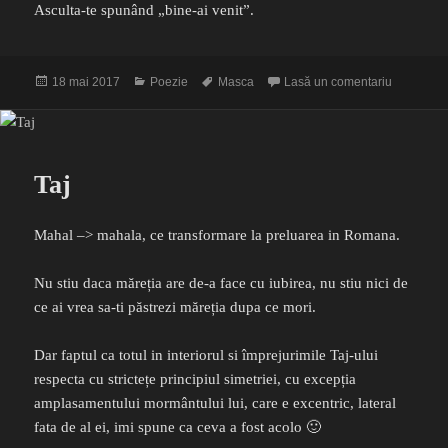
Asculta-te spunând „bine-ai venit”.
Publicat
Categorii
Etichete
la Masca
18 mai 2017
Poezie
Masca
Lasă un comentariu
pe
Taj
Mahal –> mahala, ce transformare la preluarea in Romana.
Nu stiu daca măreția are de-a face cu iubirea, nu stiu nici de
ce ai vrea sa-ti păstrezi măreția dupa ce mori.
Dar faptul ca totul in interiorul si împrejurimile Taj-ului
respecta cu strictețe principiul simetriei, cu excepția
amplasamentului mormântului lui, care e excentric, lateral
fata de al ei, imi spune ca ceva a fost acolo 🙂