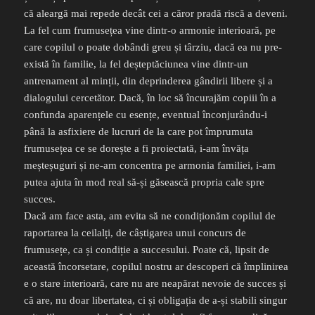
că aleargă mai repede decât cei a căror pradă riscă a deveni.
La fel cum frumusețea vine dintr-o armonie interioară, pe
care copilul o poate dobândi greu și târziu, dacă ea nu pre-
există în familie, la fel deșteptăciunea vine dintr-un
antrenament al minții, din deprinderea gândirii libere și a
dialogului cercetător. Dacă, în loc să încurajăm copiii în a
confunda aparențele cu esențe, eventual înconjurându-i
până la asfixiere de lucruri de la care pot împrumuta
frumusețea ce se dorește a fi proiectată, i-am învăța
meșteșuguri și ne-am concentra pe armonia familiei, i-am
putea ajuta în mod real să-și găsească propria cale spre
succes.
Dacă am face asta, am evita să ne condiționăm copilul de
raportarea la ceilalți, de câștigarea unui concurs de
frumusețe, ca și condiție a succesului. Poate că, lipsit de
această încorsetare, copilul nostru ar descoperi că împlinirea
e o stare interioară, care nu are neapărat nevoie de succes și
că are, nu doar libertatea, ci și obligația de a-și stabili singur