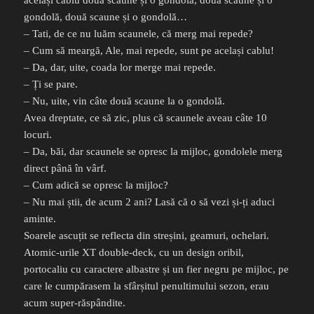
același cablu două scaune și o gondolă, două scaune și o
gondolă, două scaune și o gondolă…
– Tati, de ce nu luăm scaunele, că merg mai repede?
– Cum să meargă, Ale, mai repede, sunt pe același cablu!
– Da, dar, uite, coada lor merge mai repede.
– Ți se pare.
– Nu, uite, vin câte două scaune la o gondolă.
Avea dreptate, ce să zic, plus că scaunele aveau câte 10
locuri.
– Da, băi, dar scaunele se opresc la mijloc, gondolele merg
direct până în vârf.
– Cum adică se opresc la mijloc?
– Nu mai știi, de acum 2 ani? Lasă că o să vezi și-ți aduci
aminte.
Soarele ascuțit se reflecta din streșini, geamuri, ochelari.
Atomic-urile XT double-deck, cu un design oribil,
portocaliu cu caractere albastre și un fier negru pe mijloc, pe
care le cumpărasem la sfârșitul penultimului sezon, erau
acum super-răspândite.