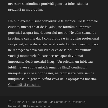
necesare și atitudinea potrivită pentru a folosi situaţia
prezentă în mod optim.
Un bun exemplu sunt convorbirile telefonice. De la primele
cuvinte, uneori chiar de la „alo”, ne formăm o impresie
puternică asupra interlocutorului nostru. Ne dăm seama de
la primele cuvinte dacă convorbirea e în registru profesional
sau privat, în ce dispoziție se află interlocutorul nostru, dacă
ne reproșează ceva sau vrea ceva de la noi. Inflexiunile
vocii și momentele în care acestea apar devin mai
importante decât mesajul însuși. Un prieten, un iubit sau
iubită ne vor spune întotdeauna, pe lângă conținutul
mesajului și că le e dor de noi, ne reproșează ceva sau ne
mulțumesc, în general vrând ceva de la apropierea noastră.
Prolog la un taifas
Continuă să citești
Publicat
Categorii
Etichete
8 iunie 2017
Ganduri
Comunicare
,
Descidere
,
pe
la Prolog la un taifas
Personal
Lasă un comentariu