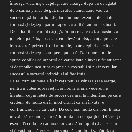
întreaga viață niște cățeluși care aleargă după un os agățat
de o sârmă prinsă de gât, mai ales atunci când văd că
succesul părinților lor, depinde în mod esențial de cât de
frumoși și deștepți par în raport cu alții în anumite situații.
De la banii pe care îi câștigă, frumusețea casei, a mașinii, a
țoalelor, până la, iar asta e cu adevărat trist, atenția pe care
le-o acordă prietenii, chiar rudele, toate depind de cât de
frumoși și deștepți sunt percepuți a fi. Dar nimeni nu le
spune copiilor că raportul de cauzalitate e invers: frumusețea
și deșteptăciunea sunt expresia succesului și nu invers. Iar
succesul e secretul individual al fiecăruia.
La fel cum animalele își învață puii să vâneze și să alerge,
pentru a putea supraviețui, și noi, la prima vedere, ne
învățăm copiii rețeta de succes cea mai la îndemână, pe care
credem, de multe ori în mod eronat că am învățat-o
confruntându-ne cu viața. De cele mai multe ori vom fi însă
nevoiți să recunoaștem că formula nu ne aparține. Diferența
esențială cu lumea animalelor constă în faptul că acestea nu-
și învață puii să creeze aparența că sunt buni vânători, sau