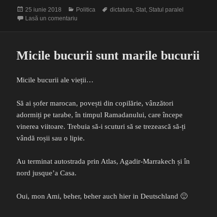
Publicat
Categorii
Etichete
25 iunie 2018
Politica
dictatura
,
Stat
,
Statul paralel
pe
la Statul paralel
Lasă un comentariu
Micile bucurii sunt marile bucurii
Micile bucurii ale vieții…
Să ai șofer marocan, povești din copilărie, vânzători
adormiți pe tarabe, în timpul Ramadanului, care începe
vinerea viitoare. Trebuia să-i scuturi să se trezească să-ți
vândă roșii sau o lipie.
Au terminat autostrada prin Atlas, Agadir-Marrakech și în
nord jusque’a Casa.
Oui, mon Ami, beher, beher auch hier in Deutschland 🙂