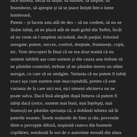
face iubirea, decât să miște, să tulbure, să inspire, să
însenineze, să apropie și să se joace liniștit într-o lume
luminoasă.
Putem – și facem asta atât de des – să nu credem, să nu ne
lăsăm iubiți, să ne placă atât de mult golul din Suflet, încât
să nu vrem să-l umplem niciodată, decât parțial, folosind
surogate: putere, succes, confort, dreptate, frumusețe, copii,
etc. Vom descoperi în final că ne era doar teamă că nu
suntem iubibili așa cum suntem și din cauza asta trebuie să
ne păstrăm controlul, trebuie să ne păstrăm mereu un ultim
surogat, cu care să ne amăgim. Varianta că nu putem fi iubiți
exact așa cum suntem este inacceptabilă, pentru că este
varianta de la care nici noi, nici nimeni altcineva nu ne
poate salva. Dacă însă alergăm după himera că putem fi
iubiți dacă (orice, suntem mai buni, mai înțelepți, mai
frumoși) ne păstrăm speranța că, a dobândi iubirea stă în
puterile noastre. Însele noțiunile de bine și rău, provenite
dintr-o percepție difuză, inspirată cumva din basmele
copilăriei, semănată în noi de o autoritate morală din afara