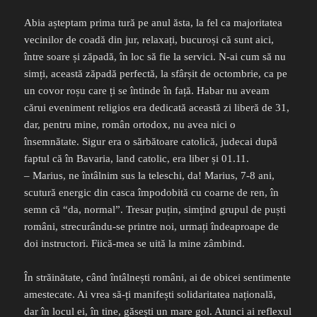
Abia așteptam prima tură pe anul ăsta, la fel ca majoritatea
vecinilor de coadă din jur, relaxați, bucuroși că sunt aici,
între soare și zăpadă, în loc să fie la servici. N-ai cum să nu
simți, această zăpadă perfectă, la sfârșit de octombrie, ca pe
un covor roșu care ți se întinde în față. Habar nu aveam
cărui eveniment religios era dedicată această zi liberă de 31,
dar, pentru mine, român ortodox, nu avea nici o
însemnătate. Sigur era o sărbătoare catolică, judecai după
faptul că în Bavaria, land catolic, era liber și 01.11.
– Marius, ne întâlnim sus la teleschi, da! Marius, 7-8 ani,
scutură energic din casca împodobită cu coarne de ren, în
semn că “da, normal”. Tresar puțin, simțind grupul de puști
români, strecurându-se printre noi, urmați îndeaproape de
doi instructori. Fiică-mea se uită la mine zâmbind.
În străinătate, când întâlnești români, ai de obicei sentimente
amestecate. Ai vrea să-ți manifești solidaritatea națională,
dar în locul ei, în tine, găsești un mare gol. Atunci ai reflexul