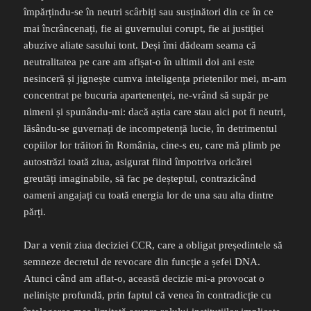
împărțindu-se în neutri scârbiți sau susținători din ce în ce
mai încrâncenați, fie ai guvernului corupt, fie ai justiției
abuzive aliate sasului tont. Deși îmi dădeam seama că
neutralitatea pe care am afișat-o în ultimii doi ani este
nesinceră și jignește cumva inteligența prietenilor mei, m-am
concentrat pe bucuria apartenenței, ne-vrând să supăr pe
nimeni și spunându-mi: dacă aștia care stau aici pot fi neutri,
lăsându-se guvernați de incompetență lucie, în detrimentul
copiilor lor trăitori în România, cine-s eu, care mă plimb pe
autostrăzi toată ziua, asigurat fiind împotriva oricărei
greutăți imaginabile, să fac pe deșteptul, contrazicând
oameni angajați cu toată energia lor de una sau alta dintre
părți.
Dar a venit ziua deciziei CCR, care a obligat președintele să
semneze decretul de revocare din funcție a șefei DNA.
Atunci când am aflat-o, această decizie mi-a provocat o
neliniște profundă, prin faptul că venea în contradicție cu