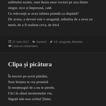
sufletului nostru, sunt iluzia unor vectori pe axa dintre
singur, rece și împreună, cald.
Ce relevanță ar avea iubirea primită ca răsplată?
De aceea, a deveni este o aroganță, mândria de a avea un
merit, de a fi realizat ceva, de frică
Publicat
Categorii
Etichete
21 iulie 2017
Ganduri
A fi
,
aroganta
,
Mandrie
pe
la Povara mândriei
Lasă un comentariu
Clipa și picătura
În trecere pe-acest pământ,
Sunt liniștea ta cea promisă
Și meșteșugul de a nu te pierde,
Căci în sânul momentului viu,
Săgeții tale-ssss ochiul Țintei.