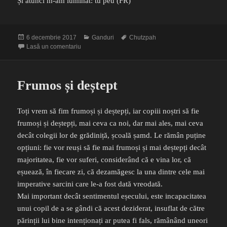
Și atunci m-am luminat: tu peu (FR)
Publicat
Categorii
Etichete
6 decembrie 2017
Ganduri
Chutzpah
pe
la Chutzpah
Lasă un comentariu
Frumos și deștept
Toți vrem să fim frumoși și deștepți, iar copiii noștri să fie
frumoși și deștepți, mai ceva ca noi, dar mai ales, mai ceva
decât colegii lor de grădiniță, școală șamd. Le rămân puține
opțiuni: fie vor reuși să fie mai frumoși și mai deștepți decât
majoritatea, fie vor suferi, considerând că e vina lor, că
eșuează, în fiecare zi, că dezamăgesc la una dintre cele mai
imperative sarcini care le-a fost dată vreodată.
Mai important decât sentimentul eșecului, este incapacitatea
unui copil de a se gândi că acest deziderat, insuflat de către
părinții lui bine intenționați ar putea fi fals, rămânând uneori