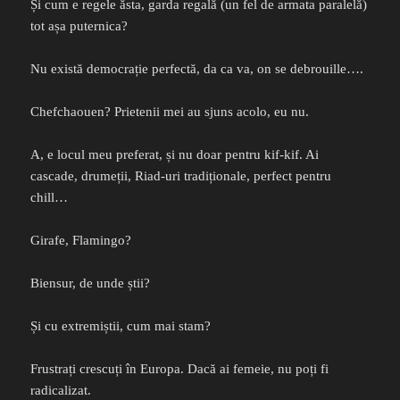
Și cum e regele ăsta, garda regală (un fel de armata paralelă)
tot așa puternica?
Nu există democrație perfectă, da ca va, on se debrouille….
Chefchaouen? Prietenii mei au sjuns acolo, eu nu.
A, e locul meu preferat, și nu doar pentru kif-kif. Ai
cascade, drumeții, Riad-uri tradiționale, perfect pentru
chill…
Girafe, Flamingo?
Biensur, de unde știi?
Și cu extremiștii, cum mai stam?
Frustrați crescuți în Europa. Dacă ai femeie, nu poți fi
radicalizat.