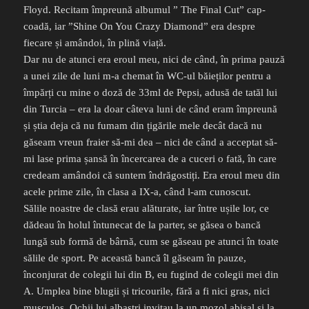
Floyd. Recitam împreună albumul ” The Final Cut” cap-
coadă, iar ”Shine On You Crazy Diamond” era despre
fiecare și amândoi, în plină viață.
Dar nu de atunci era eroul meu, nici de când, în prima pauză
a unei zile de luni m-a chemat în WC-ul băieților pentru a
împărți cu mine o doză de 33ml de Pepsi, adusă de tatăl lui
din Turcia – era la doar câteva luni de când eram împreună
și știa deja că nu fumam din țigările mele decât dacă nu
găseam vreun fraier să-mi dea – nici de când a acceptat să-
mi lase prima șansă în încercarea de a cuceri o fată, în care
credeam amândoi că suntem îndrăgostiți. Era eroul meu din
acele prime zile, în clasa a IX-a, când l-am cunoscut.
Sălile noastre de clasă erau alăturate, iar între ușile lor, ce
dădeau în holul întunecat de la parter, se găsea o bancă
lungă sub formă de bârnă, cum se găseau pe atunci în toate
sălile de sport. Pe această bancă îl găseam în pauze,
înconjurat de colegii lui din B, eu fugind de colegii mei din
A. Umplea bine blugii și tricourile, fără a fi nici gras, nici
musculos. Ochii lui albaștri invitau la un mozol abisal și la