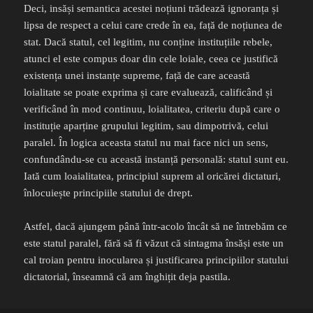
Deci, insăși semantica acestei noțiuni trădează ignoranța și
lipsa de respect a celui care crede în ea, față de noțiunea de
stat. Dacă statul, cel legitim, nu conține instituțiile rebele,
atunci el este compus doar din cele loiale, ceea ce justifică
existența unei instanțe supreme, față de care această
loialitate se poate exprima și care evaluează, calificând și
verificând în mod continuu, loialitatea, criteriu după care o
instituție aparține grupului legitim, sau dimpotrivă, celui
paralel. În logica aceasta statul nu mai face nici un sens,
confundându-se cu această instanță personală: statul sunt eu.
Iată cum loaialitatea, principiul suprem al oricărei dictaturi,
înlocuiește principiile statului de drept.
Astfel, dacă ajungem până într-acolo încât să ne întrebăm ce
este statul paralel, fără să fi văzut că sintagma însăși este un
cal troian pentru inocularea și justificarea principiilor statului
dictatorial, înseamnă că am înghițit deja pastila.