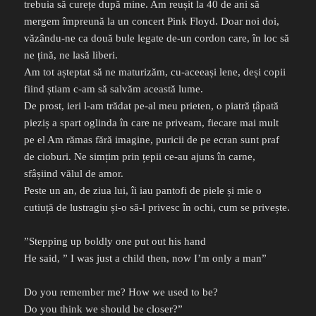
trebuia să curețe după mine. Am reușit la 40 de ani să
mergem împreună la un concert Pink Floyd. Doar noi doi,
văzându-ne ca două bule legate de-un cordon care, în loc să
ne țină, ne lasă liberi.
Am tot așteptat să ne maturizăm, cu-aceeași lene, deși copii
fiind știam c-am să salvăm această lume.
De prost, ieri l-am trădat pe-al meu prieten, o piatră țâpată
pieziș a spart oglinda în care ne priveam, fiecare mai mult
pe el Am rămas fără imagine, puricii de pe ecran sunt praf
de cioburi. Ne simțim prin țepii ce-au ajuns în carne,
sfâșiind vălul de amor.
Peste un an, de ziua lui, îi iau pantofi de piele și mie o
cutiuță de lustragiu și-o să-l privesc în ochi, cum se privește.
”Stepping up boldly one put out his hand
He said, ” I was just a child then, now I’m only a man”
Do you remember me? How we used to be?
Do you think we should be closer?”