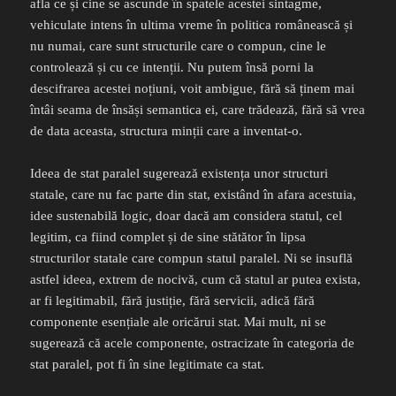
afla ce și cine se ascunde în spatele acestei sintagme,
vehiculate intens în ultima vreme în politica românească și
nu numai, care sunt structurile care o compun, cine le
controlează și cu ce intenții. Nu putem însă porni la
descifrarea acestei noțiuni, voit ambigue, fără să ținem mai
întâi seama de însăși semantica ei, care trădează, fără să vrea
de data aceasta, structura minții care a inventat-o.
Ideea de stat paralel sugerează existența unor structuri
statale, care nu fac parte din stat, existând în afara acestuia,
idee sustenabilă logic, doar dacă am considera statul, cel
legitim, ca fiind complet și de sine stătător în lipsa
structurilor statale care compun statul paralel. Ni se insuflă
astfel ideea, extrem de nocivă, cum că statul ar putea exista,
ar fi legitimabil, fără justiție, fără servicii, adică fără
componente esențiale ale oricărui stat. Mai mult, ni se
sugerează că acele componente, ostracizate în categoria de
stat paralel, pot fi în sine legitimate ca stat.