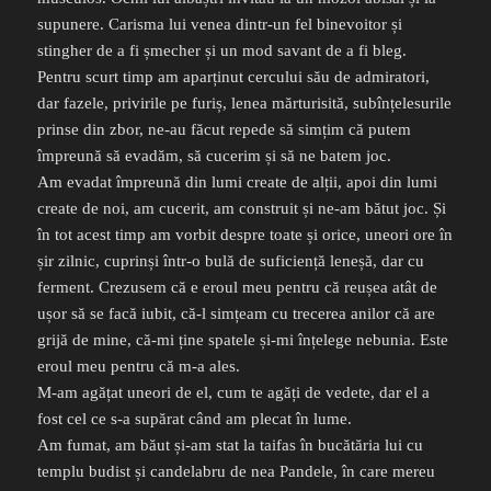
supunere. Carisma lui venea dintr-un fel binevoitor și
stingher de a fi șmecher și un mod savant de a fi bleg.
Pentru scurt timp am aparținut cercului său de admiratori,
dar fazele, privirile pe furiș, lenea mărturisită, subînțelesurile
prinse din zbor, ne-au făcut repede să simțim că putem
împreună să evadăm, să cucerim și să ne batem joc.
Am evadat împreună din lumi create de alții, apoi din lumi
create de noi, am cucerit, am construit și ne-am bătut joc. Și
în tot acest timp am vorbit despre toate și orice, uneori ore în
șir zilnic, cuprinși într-o bulă de suficiență leneșă, dar cu
ferment. Crezusem că e eroul meu pentru că reușea atât de
ușor să se facă iubit, că-l simțeam cu trecerea anilor că are
grijă de mine, că-mi ține spatele și-mi înțelege nebunia. Este
eroul meu pentru că m-a ales.
M-am agățat uneori de el, cum te agăți de vedete, dar el a
fost cel ce s-a supărat când am plecat în lume.
Am fumat, am băut și-am stat la taifas în bucătăria lui cu
templu budist și candelabru de nea Pandele, în care mereu