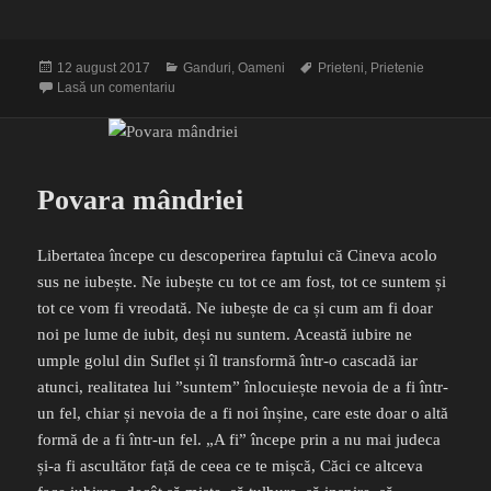
Publicat
Categorii
Etichete
12 august 2017
Ganduri
,
Oameni
Prieteni
,
Prietenie
pe
la Despre prietenie
Lasă un comentariu
Povara mândriei
Libertatea începe cu descoperirea faptului că Cineva acolo
sus ne iubește. Ne iubește cu tot ce am fost, tot ce suntem și
tot ce vom fi vreodată. Ne iubește de ca și cum am fi doar
noi pe lume de iubit, deși nu suntem. Această iubire ne
umple golul din Suflet și îl transformă într-o cascadă iar
atunci, realitatea lui ”suntem” înlocuiește nevoia de a fi într-
un fel, chiar și nevoia de a fi noi înșine, care este doar o altă
formă de a fi într-un fel. „A fi” începe prin a nu mai judeca
și-a fi ascultător față de ceea ce te mișcă, Căci ce altceva