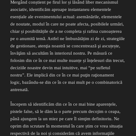
Mergând conștient pe firul lor și lăsând liber mecanismul
asociativ, identificăm aproape instantaneu elementele
esențiale ale evenimentului actual: asemănările, elementele
de noutate, modul în care ne poate afecta, posibilele urmări,
chiar și posibilitățile de a ne completa și rafina cunoașterea
pe o anumită temă. Astfel ne îmbunătățim zi de zi, strategiile
de gestionare, atenţia noastră se concentrează şi ascuțește,
învăţăm să ascultăm în interiorul nostru. Pe măsură ce
folosim din ce în ce mai multe nuanțe și înțelesuri din trecut,
deciziile noastre devin mai intuitive, mai “pe sufletul
nostru”. Ele implică din ce în ce mai puţin raţionament
logic, bazându-se din ce în ce mai mult pe o combinatorică
antrenată.
Începem să identificăm din ce în ce mai bine aparențele,
pistele false, să le dăm la o parte precum decojim o ceapa,
până ajungem la un miez pe care îl simţim definitoriu. Ne
oprim din scrutare în momentul în care știm ce vrea situația
respectivă de la noi și considerăm că avem informaţiile