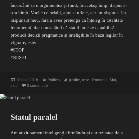
încercând să o argumentez și fiind, în același timp, dispus s-
o schimb. Vocile celorlalți, ajunse urlete, cer un răspuns. Iar
răspunsul meu, fără a avea pretenția că înțeleg în totalitate
fenomenul, dar constatând că statul nu este capabil să
producă decizii pragmatice și inteligibile în baza legilor în
vigoare, este:
#STOP
#RESET
Publicat
Categorii
Etichete
10 iulie 2018
Politica
justitie
,
reset
,
Romania
,
Stat
,
pe
la Cum am ajuns haștag
stop
3 comentarii
Statul paralel
Am auzit oameni inteligenți afirmându-și curiozitatea de a