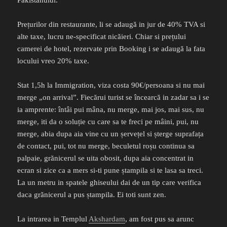
Prețurilor din restaurante, li se adaugă in jur de 40% TVA si
alte taxe, lucru ne-specificat nicăieri. Chiar si prețului
camerei de hotel, rezervate prin Booking i se adaugă la fata
locului vreo 20% taxe.
Stat 1,5h la Immigration, viza costa 90€/persoana si nu mai
merge „on arrival”. Fiecărui turist se încearcă in zadar sa i se
ia amprente: întâi pui mâna, nu merge, mai jos, mai sus, nu
merge, iti da o soluție cu care sa te freci pe mâini, pui, nu
merge, abia dupa aia vine cu un șervețel si șterge suprafața
de contact, pui, tot nu merge, beculetul roșu continua sa
palpaie, grănicerul se uita obosit, dupa aia concentrat in
ecran si zice ca a mers si-ti pune ștampila si te lasa sa treci.
La un metru in spatele ghiseului dai de un tip care verifica
daca grănicerul a pus ștampila. Ei toti sunt zen.
La intrarea in Templul
Akshardam
, am fost pus sa arunc