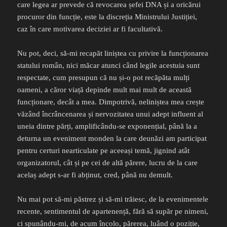
care legea ar prevede că revocarea șefei DNA și a oricărui
procuror din funcție, este la discreția Ministrului Justiției,
caz în care motivarea deciziei ar fi facultativă.
Nu pot, deci, să-mi recapăt liniștea cu privire la funcționarea
statului român, nici măcar atunci când legile acestuia sunt
respectate, cum presupun că nu și-o pot recăpăta mulți
oameni, a căror viață depinde mult mai mult de această
funcționare, decât a mea. Dimpotrivă, neliniștea mea crește
văzând încrâncenarea și nervozitatea unui adept influent al
uneia dintre părți, amplificându-se exponențial, până la a
deturna un eveniment monden la care deunăzi am participat
pentru certuri nearticulate pe aceeași temă, jignind atât
organizatorul, cât și pe cei de altă părere, lucru de la care
acelaș adept s-ar fi abținut, cred, până nu demult.
Nu mai pot să-mi păstrez și să-mi trăiesc, de la evenimentele
recente, sentimentul de apartenență, fără să supăr pe nimeni,
ci spunându-mi, de acum încolo, părerea, luând o poziție,