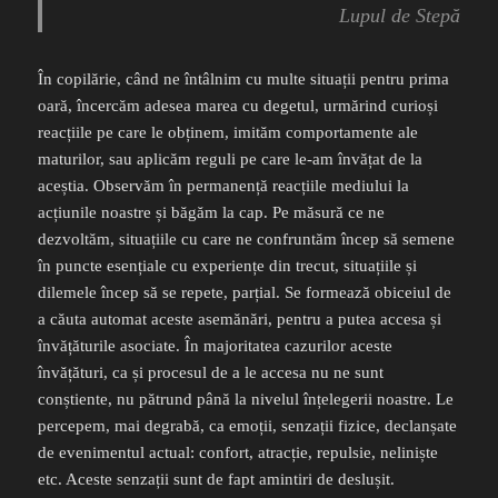
Lupul de Stepă
În copilărie, când ne întâlnim cu multe situații pentru prima
oară, încercăm adesea marea cu degetul, urmărind curioși
reacțiile pe care le obținem, imităm comportamente ale
maturilor, sau aplicăm reguli pe care le-am învățat de la
aceștia. Observăm în permanență reacțiile mediului la
acțiunile noastre și băgăm la cap. Pe măsură ce ne
dezvoltăm, situațiile cu care ne confruntăm încep să semene
în puncte esențiale cu experiențe din trecut, situațiile și
dilemele încep să se repete, parțial. Se formează obiceiul de
a căuta automat aceste asemănări, pentru a putea accesa și
învățăturile asociate. În majoritatea cazurilor aceste
învățături, ca și procesul de a le accesa nu ne sunt
conștiente, nu pătrund până la nivelul înțelegerii noastre. Le
percepem, mai degrabă, ca emoții, senzații fizice, declanșate
de evenimentul actual: confort, atracție, repulsie, neliniște
etc. Aceste senzații sunt de fapt amintiri de deslușit.