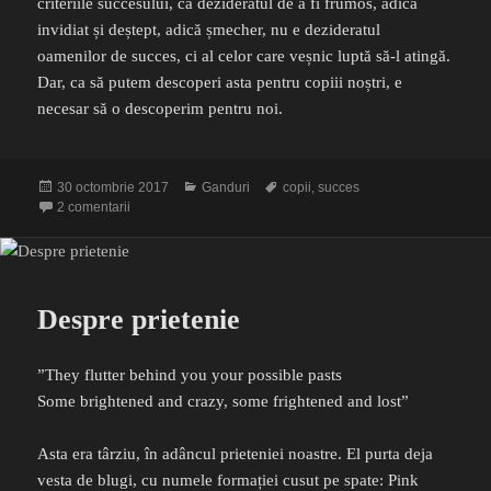
criteriile succesului, că dezideratul de a fi frumos, adică
invidiat și deștept, adică șmecher, nu e dezideratul
oamenilor de succes, ci al celor care veșnic luptă să-l atingă.
Dar, ca să putem descoperi asta pentru copiii noștri, e
necesar să o descoperim pentru noi.
Publicat
Categorii
Etichete
30 octombrie 2017
Ganduri
copii
,
succes
pe
la Frumos și deștept
2 comentarii
Despre prietenie
”They flutter behind you your possible pasts
Some brightened and crazy, some frightened and lost”
Asta era târziu, în adâncul prieteniei noastre. El purta deja
vesta de blugi, cu numele formației cusut pe spate: Pink