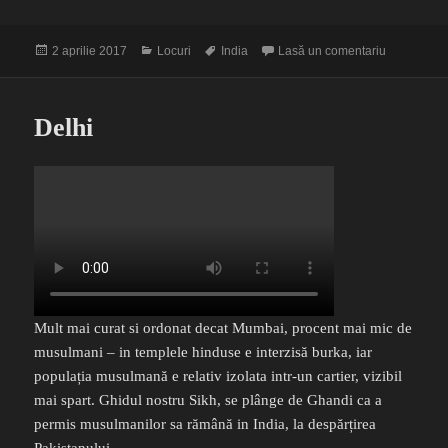
Publicat
Categorii
Etichete
la Taj
2 aprilie 2017
Locuri
India
Lasă un comentariu
pe
Delhi
Mult mai curat si ordonat decat Mumbai, procent mai mic de
musulmani – in templele hinduse e interzisă burka, iar
populația musulmană e relativ izolata intr-un cartier, vizibil
mai spart. Ghidul nostru Sikh, se plânge de Ghandi ca a
permis musulmanilor sa rămână in India, la despărțirea
Pakistanului.