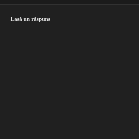
pe
completă
Lasă un răspuns