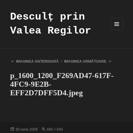
Desculț prin
Valea Regilor
MENIU
ȘI
WIDGET-
URI
IMAGINEA ANTERIOARĂ
IMAGINEA URMĂTOARE
p_1600_1200_F269AD47-617F-
4FC9-9E2B-
EFF2D7DFF5D4.jpeg
Publicat
Dimensiune
30 iunie 2009
480 × 640