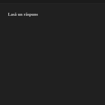
pe
completă
Lasă un răspuns