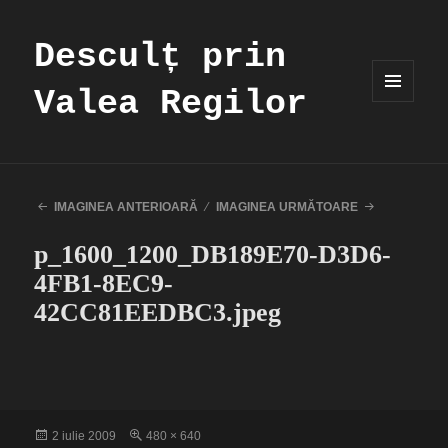
Desculț prin
Valea Regilor
MENIU
ȘI
WIDGET-
URI
IMAGINEA ANTERIOARĂ
IMAGINEA URMĂTOARE
p_1600_1200_DB189E70-D3D6-
4FB1-8EC9-
42CC81EEDBC3.jpeg
Publicat
Dimensiune
2 iulie 2009
480 × 640