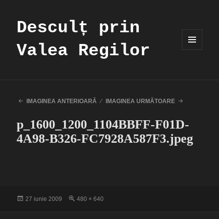
Desculț prin
Valea Regilor
MENIU
ȘI
WIDGET-
URI
IMAGINEA ANTERIOARĂ
IMAGINEA URMĂTOARE
p_1600_1200_1104BBFF-F01D-
4A98-B326-FC7928A587F3.jpeg
Publicat
Dimensiune
27 iunie 2009
480 × 640
pe
completă