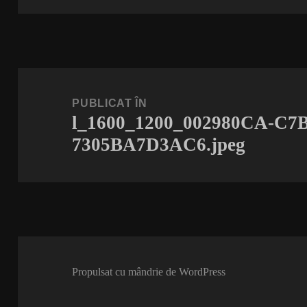
Navigare
în
PUBLICAT ÎN
l_1600_1200_002980CA-C7
articole
7305BA7D3AC6.jpeg
Propulsat cu mândrie de WordPress