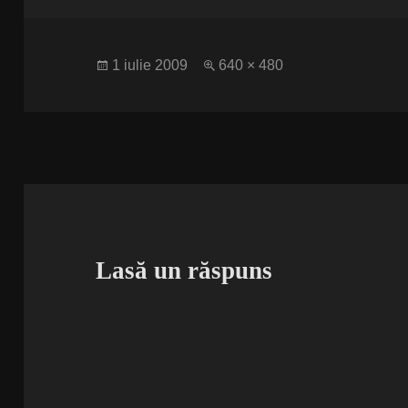
Publicat
Dimensiune
1 iulie 2009
640 × 480
pe
completă
Lasă un răspuns