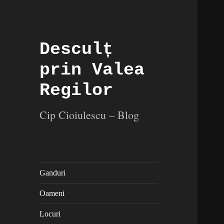
Desculț
prin Valea
Regilor
Cip Cioiulescu – Blog
Ganduri
Oameni
Locuri