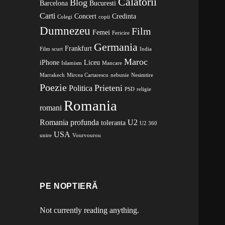
Calatorii
Blog
Barcelona
Bucuresti
Carti
Concert
Credinta
Colegi
copii
Dumnezeu
Film
Femei
Fericire
Germania
Frankfurt
Film scurt
India
Maroc
iPhone
Liceu
Islamism
Mancare
Marrakech
Mircea Cartarescu
nebunie
Nesimtire
Poezie
Prieteni
Politica
PSD
religie
Romania
romani
Romania profunda
U2
toleranta
U2 360
USA
unire
Vourvourou
PE NOPTIERĂ
Not currently reading anything.