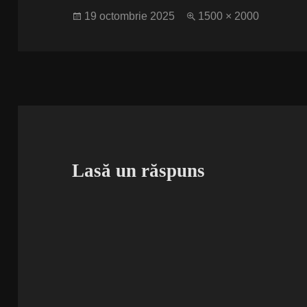
Publicat
Dimensiune
19 octombrie 2025
1500 × 2000
pe
completă
Lasă un răspuns