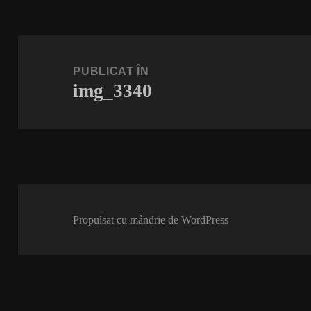
Navigare
în
PUBLICAT ÎN
img_3340
articole
Propulsat cu mândrie de WordPress