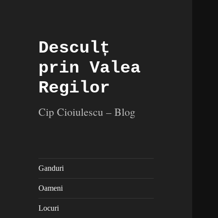
Desculț
prin Valea
Regilor
Cip Cioiulescu – Blog
Ganduri
Oameni
Locuri