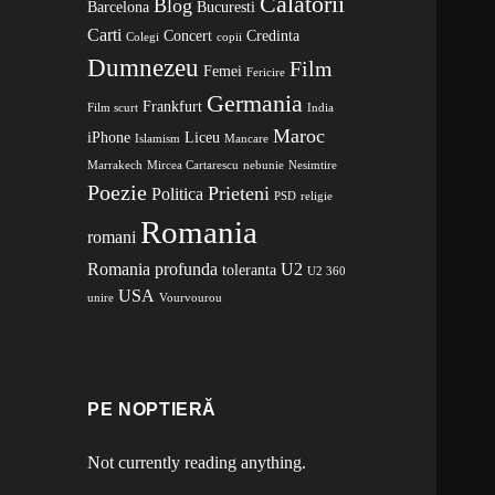
Calatorii
Blog
Barcelona
Bucuresti
Carti
Concert
Credinta
Colegi
copii
Dumnezeu
Film
Femei
Fericire
Germania
Frankfurt
Film scurt
India
Maroc
iPhone
Liceu
Islamism
Mancare
Marrakech
Mircea Cartarescu
nebunie
Nesimtire
Poezie
Prieteni
Politica
PSD
religie
Romania
romani
Romania profunda
U2
toleranta
U2 360
USA
unire
Vourvourou
PE NOPTIERĂ
Not currently reading anything.