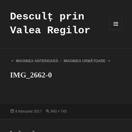
Desculț prin
Valea Regilor
MENIU
ȘI
WIDGET-
URI
IMAGINEA ANTERIOARĂ
IMAGINEA URMĂTOARE
IMG_2662-0
Publicat
Dimensiune
8 februarie 2017
960 × 745
pe
completă