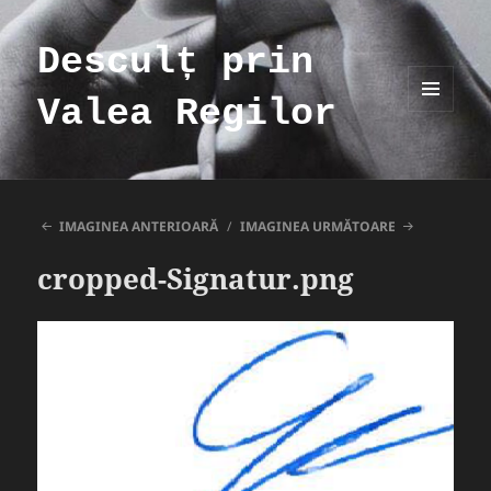
Desculț prin
Valea Regilor
MENIU
ȘI
WIDGET-
URI
IMAGINEA ANTERIOARĂ
IMAGINEA URMĂTOARE
cropped-Signatur.png