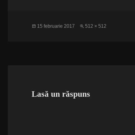
Publicat
Dimensiune
15 februarie 2017
512 × 512
pe
completă
Lasă un răspuns