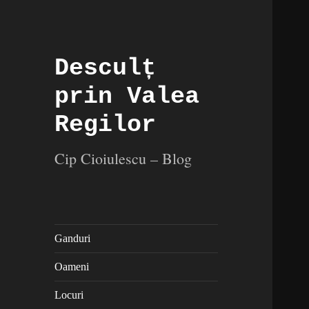
Desculț
prin Valea
Regilor
Cip Cioiulescu – Blog
Ganduri
Oameni
Locuri