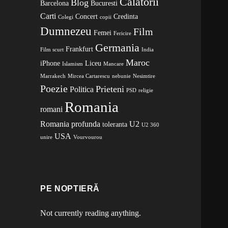
Calatorii
Blog
Barcelona
Bucuresti
Carti
Concert
Credinta
Colegi
copii
Dumnezeu
Film
Femei
Fericire
Germania
Frankfurt
Film scurt
India
Maroc
iPhone
Liceu
Islamism
Mancare
Marrakech
Mircea Cartarescu
nebunie
Nesimtire
Poezie
Prieteni
Politica
PSD
religie
Romania
romani
Romania profunda
U2
toleranta
U2 360
USA
unire
Vourvourou
PE NOPTIERĂ
Not currently reading anything.