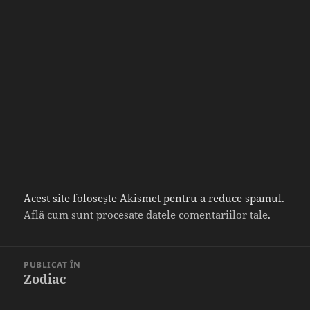
Acest site folosește Akismet pentru a reduce spamul.
Află cum sunt procesate datele comentariilor tale
.
Navigare
PUBLICAT ÎN
în
Zodiac
articole