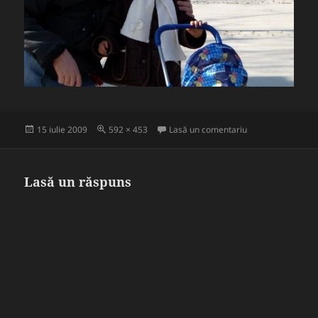
Publicat
Dimensiune
la 5082_2231924
15 iulie 2009
592 × 453
Lasă un comentariu
pe
completă
Lasă un răspuns