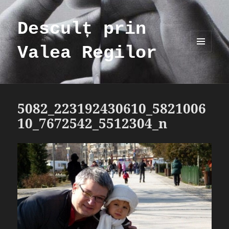
Desculț prin
Valea Regilor
MENIU
ȘI
WIDGET-
URI
5082_223192430610_5821006
10_7672542_5512304_n